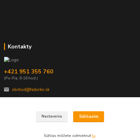
Kontakty
+421 951 355 760
(Po-Pia, 8-16 hod.)
obchod@fedorko.sk
Súhlasím
Nastavenia
© Copyright FEDORKO s.r.o. 1990
Súhlas môžete odmietnuť
tu
.