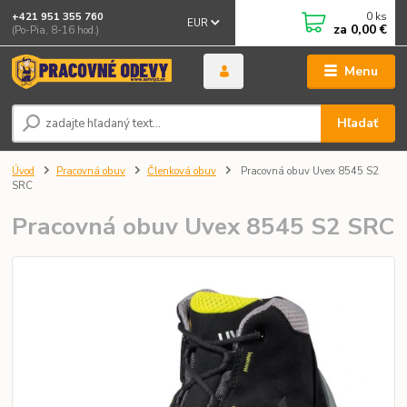
0
ks
+421 951 355 760
EUR
za
0,00 €
(Po-Pia, 8-16 hod.)
Menu
Hľadať
Úvod
Pracovná obuv
Členková obuv
Pracovná obuv Uvex 8545 S2
SRC
Pracovná obuv Uvex 8545 S2 SRC