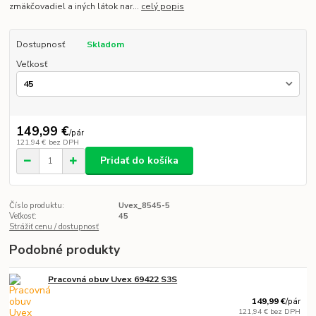
zmäkčovadiel a iných látok nar...
celý popis
Dostupnosť
Skladom
Veľkosť
149,99 €
/
pár
121,94 €
bez DPH
Pridať do košíka
Číslo produktu:
Uvex_8545-5
Veľkosť:
45
Strážiť cenu / dostupnosť
Podobné produkty
Pracovná obuv Uvex 69422 S3S
149,99 €
/
pár
121,94 €
bez DPH