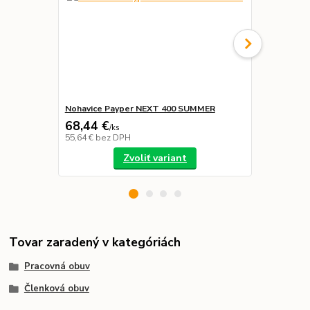
Nohavice Payper NEXT 400 SUMMER
Mikina Pay
68,44 €
43,86 €
/
ks
/
k
55,64 €
bez DPH
35,66 €
bez 
Zvoliť variant
Tovar zaradený v kategóriách
Pracovná obuv
Členková obuv