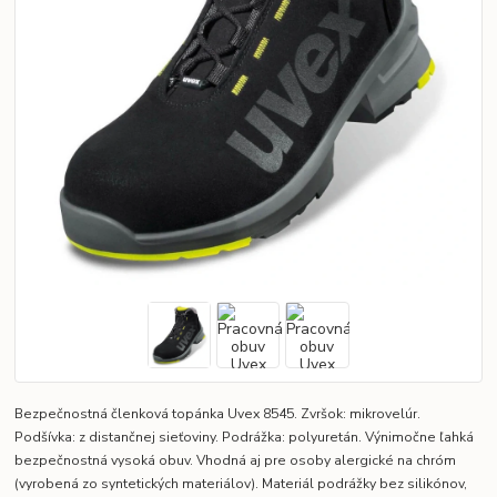
Bezpečnostná členková topánka Uvex 8545. Zvršok: mikrovelúr.
Podšívka: z distančnej sieťoviny. Podrážka: polyuretán. Výnimočne ľahká
bezpečnostná vysoká obuv. Vhodná aj pre osoby alergické na chróm
(vyrobená zo syntetických materiálov). Materiál podrážky bez silikónov,