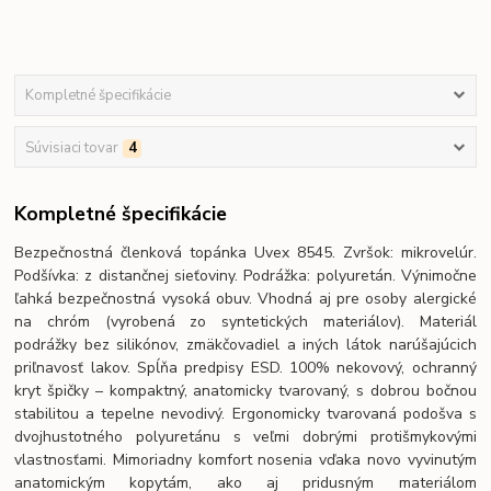
Kompletné špecifikácie
Súvisiaci tovar
4
Kompletné špecifikácie
Bezpečnostná členková topánka Uvex 8545. Zvršok: mikrovelúr.
Podšívka: z distančnej sieťoviny. Podrážka: polyuretán. Výnimočne
ľahká bezpečnostná vysoká obuv. Vhodná aj pre osoby alergické
na chróm (vyrobená zo syntetických materiálov). Materiál
podrážky bez silikónov, zmäkčovadiel a iných látok narúšajúcich
priľnavosť lakov. Spĺňa predpisy ESD. 100% nekovový, ochranný
kryt špičky – kompaktný, anatomicky tvarovaný, s dobrou bočnou
stabilitou a tepelne nevodivý. Ergonomicky tvarovaná podošva s
dvojhustotného polyuretánu s veľmi dobrými protišmykovými
vlastnosťami. Mimoriadny komfort nosenia vďaka novo vyvinutým
anatomickým kopytám, ako aj pridusným materiálom