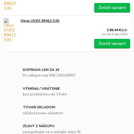
Zvoliť variant
Obuv UVEX 69412 S3S
138,44 €
/
pár
112,55 €
bez DPH
Zvoliť variant
DOPRAVA LEN ZA 1€
Pri nákupe nad 60€ ZADARMO
VÝMENA / VRÁTENIE
bez problémov do 14 dní
TOVAR SKLADOM
väčšina tovaru skladom
ZĽAVY Z NÁKUPU
zaregistrujte sa a získajte zľavy %