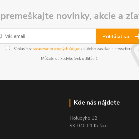
premeškajte novinky, akcie a zľa
Prihlásiť sa
Súhlasím so
spracovaním osobných údajov
za účelom zasielania newslettera.
Môžete sa kedykoľvek odhlásiť.
Kde nás nájdete
Holubyho 12
SK-040 01 Košice