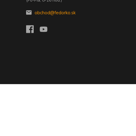
(Po-Pia, 8-16 hod.)
obchod@fedorko.sk
Vytvorené na
Eshop-rychlo.sk