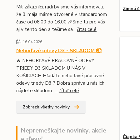
Milí zákazníci, radi by sme vás informovali,
Zimná č
že 8. mája máme otvorené v štandardnom
čase od 08:00 do 16:00 🎉Sme tu pre vás
aj v tento deň a tešíme sa...
čítať celé
16.04.2026
Nehorľavé odevy D3 - SKLADOM 📦
🔥 NEHORĽAVÉ PRACOVNÉ ODEVY
TRIEDY D3 SKLADOM U NÁS V
KOŠICIACH Hľadáte nehorľavé pracovné
odevy triedy D3 ? Dobrá správa u nás ich
nájdete skladom. ...
čítať celé
Zobraziť všetky novinky
Nepremeškajte novinky, akcie
Čiapka
a zľavy!