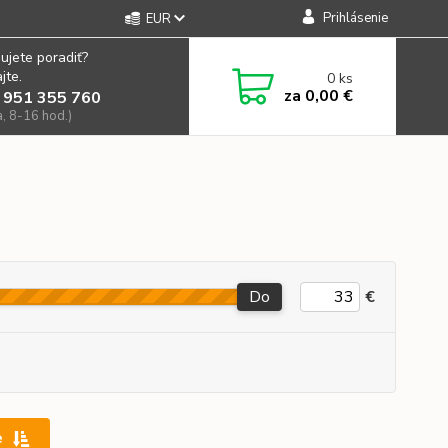
Prihlásenie
EUR
ujete poradiť?
jte.
0
ks
za
0,00 €
 951 355 760
a, 8-16 hod.)
Do
€
e