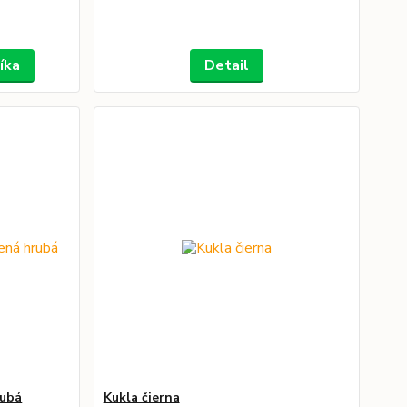
íka
Detail
rubá
Kukla čierna