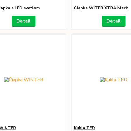
iapka s LED svetlom
Čiapka WITER XTRA black
Detail
Detail
 WINTER
Kukla TED