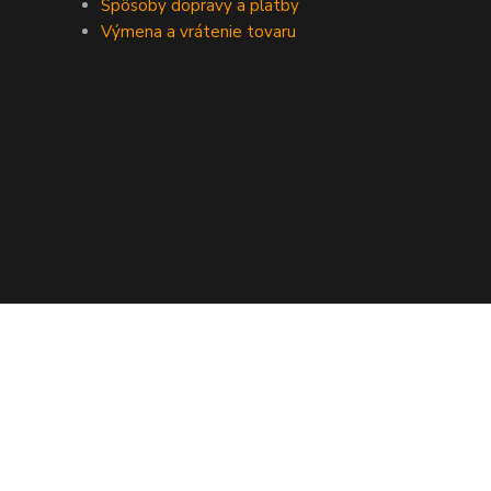
Spôsoby dopravy a platby
Výmena a vrátenie tovaru
© Copyright FEDORKO s.r.o. 1990