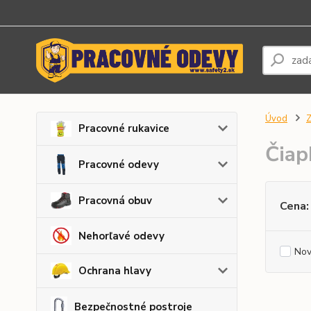
Úvod
Z
Pracovné rukavice
Čiap
Pracovné odevy
Pracovná obuv
Cena:
Nehorľavé odevy
Nov
Ochrana hlavy
Bezpečnostné postroje