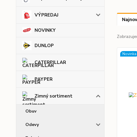
VÝPREDAJ
Najnov
NOVINKY
Zobrazuje
DUNLOP
Novinka
CATERPILLAR
PAYPER
Zimný sortiment
Obuv
Odevy