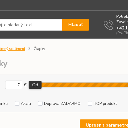
Potreb
Zavola
Hľadať
+421
(Po-Pi
imný sortiment
Čiapky
ky
€
Od
inka
Akcia
Doprava ZADARMO
TOP produkt
Upresniť parametr