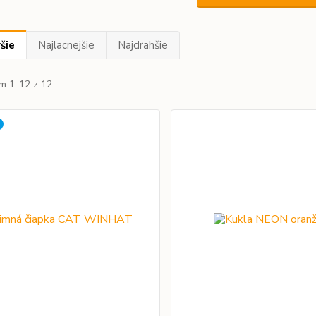
šie
Najlacnejšie
Najdrahšie
m 1-12 z 12