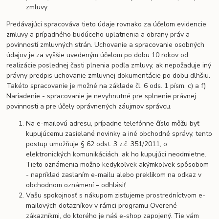
zmluvy.
Predávajúci spracováva tieto údaje rovnako za účelom evidencie
zmluvy a prípadného budúceho uplatnenia a obrany práv a
povinností zmluvných strán. Uchovanie a spracovanie osobných
údajov je za vyššie uvedeným účelom po dobu 10 rokov od
realizácie poslednej časti plnenia podľa zmluvy, ak nepožaduje iný
právny predpis uchovanie zmluvnej dokumentácie po dobu dlhšiu.
Takéto spracovanie je možné na základe čl. 6 ods. 1 písm. c) a f)
Nariadenie - spracovanie je nevyhnutné pre splnenie právnej
povinnosti a pre účely oprávnených záujmov správcu.
Na e-mailovú adresu, prípadne telefónne číslo môžu byť
kupujúcemu zasielané novinky a iné obchodné správy, tento
postup umožňuje § 62 odst. 3 z.č. 351/2011, o
elektronických komunikáciách, ak ho kupujúci neodmietne.
Tieto oznámenia možno kedykoľvek akýmkoľvek spôsobom
- napríklad zaslaním e-mailu alebo preklikom na odkaz v
obchodnom oznámení – odhlásiť.
Vašu spokojnosť s nákupom zisťujeme prostredníctvom e-
mailových dotazníkov v rámci programu Overené
zákazníkmi, do ktorého je náš e-shop zapojený. Tie vám