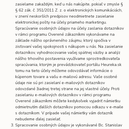
zasielame zakaždým, keď u nás nakúpite, pokiaľ v zmysle §
§ 62 zák. č. 351/2011 Z. z. o elektronických komunikáciách,
v znení neskorších predpisov neodmietnete zasielanie
elektronickej pošty na účely priameho marketingu.
Spracúvanie osobných údajov na účely zaslania dotazníkov
v rámci programu Overené zákazníkmi vykonávame na
základe nášho oprávneného záujmu, ktorý spočíva v
zisťovaní vašej spokojnosti s nákupom u nás. Na zasielanie
dotazníkov, vyhodnocovanie vašej spätnej väzby a analýz
nášho trhového postavenia využívame sprostredkovateľa
spracúvania, ktorým je prevádzkovateľ portálu Heureka.sk
tomu na tieto účely môžeme odovzdávať informácie o
kúpenom tovare a vašu e-mailovú adresu. Vaše osobné
údaje nie sú pri zasielaní e-mailových dotazníkov
odovzdané žiadnej tretej strane na jej vlastné účely. Proti
zasielaniu e-mailových dotazníkov v rámci programu
Overené zákazníkmi môžete kedykoľvek vyjadriť námietku
odmietnutím ďalších dotazníkov pomocou odkazu v e-maile
s dotazníkom. V prípade vašej námietky vám dotazník
nebudeme ďalej zasielať.
Spracovanie osobných údajov je vykonávané Bc. Stanislav