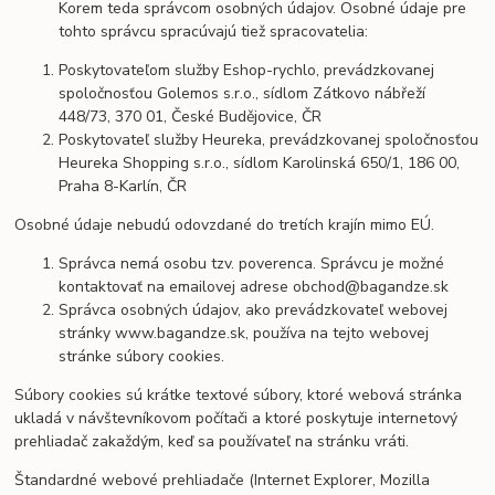
Korem teda správcom osobných údajov. Osobné údaje pre
tohto správcu spracúvajú tiež spracovatelia:
Poskytovateľom služby Eshop-rychlo, prevádzkovanej
spoločnosťou Golemos s.r.o., sídlom Zátkovo nábřeží
448/73, 370 01, České Budějovice, ČR
Poskytovateľ služby Heureka, prevádzkovanej spoločnosťou
Heureka Shopping s.r.o., sídlom Karolinská 650/1, 186 00,
Praha 8-Karlín, ČR
Osobné údaje nebudú odovzdané do tretích krajín mimo EÚ.
Správca nemá osobu tzv. poverenca. Správcu je možné
kontaktovať na emailovej adrese obchod@bagandze.sk
Správca osobných údajov, ako prevádzkovateľ webovej
stránky www.bagandze.sk, používa na tejto webovej
stránke súbory cookies.
Súbory cookies sú krátke textové súbory, ktoré webová stránka
ukladá v návštevníkovom počítači a ktoré poskytuje internetový
prehliadač zakaždým, keď sa používateľ na stránku vráti.
Štandardné webové prehliadače (Internet Explorer, Mozilla