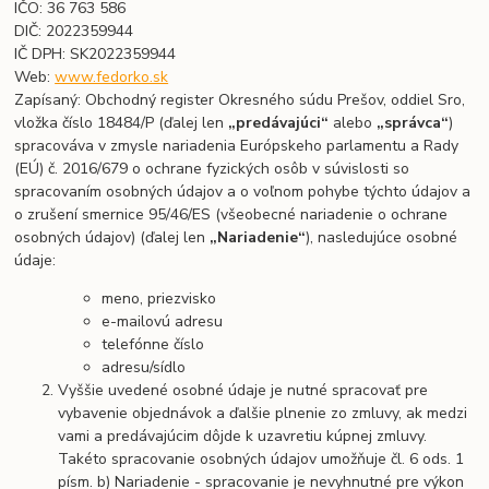
IČO: 36 763 586
DIČ: 2022359944
IČ DPH: SK2022359944
Web:
www.fedorko.sk
Zapísaný: Obchodný register Okresného súdu Prešov, oddiel Sro,
vložka číslo 18484/P (ďalej len
„predávajúci“
alebo
„správca“
)
spracováva v zmysle nariadenia Európskeho parlamentu a Rady
(EÚ) č. 2016/679 o ochrane fyzických osôb v súvislosti so
spracovaním osobných údajov a o voľnom pohybe týchto údajov a
o zrušení smernice 95/46/ES (všeobecné nariadenie o ochrane
osobných údajov) (ďalej len
„Nariadenie“
), nasledujúce osobné
údaje:
meno, priezvisko
e-mailovú adresu
telefónne číslo
adresu/sídlo
Vyššie uvedené osobné údaje je nutné spracovať pre
vybavenie objednávok a ďalšie plnenie zo zmluvy, ak medzi
vami a predávajúcim dôjde k uzavretiu kúpnej zmluvy.
Takéto spracovanie osobných údajov umožňuje čl. 6 ods. 1
písm. b) Nariadenie - spracovanie je nevyhnutné pre výkon