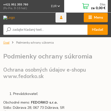
0
ks
+421 951 355 760
EUR
za
0,00 €
(Po-Pia, 8-16 hod.)
Menu
Hľadať
Úvod
Podmienky ochrany súkromia
Podmienky ochrany súkromia
Ochrana osobných údajov e-shopu
www.fedorko.sk
Prevádzkovateľ:
Obchodné meno:
FEDORKO s.r.o.
Sídlo: Dúbrava 28, 067 73 Dúbrava, SR