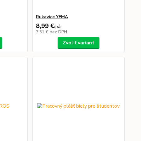
Rukavice YEMA
8,99 €
/
pár
7,31 €
bez DPH
Zvoliť variant