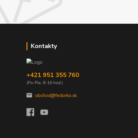
Kontakty
+421 951 355 760
(Po-Pia, 8-16 hod.)
obchod@fedorko.sk