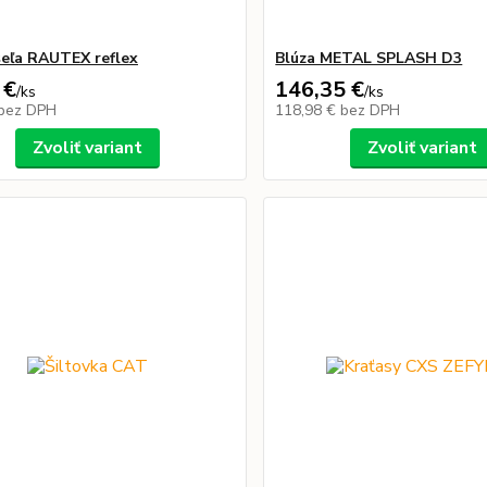
eľa RAUTEX reflex
Blúza METAL SPLASH D3
 €
146,35 €
/
ks
/
ks
bez DPH
118,98 €
bez DPH
Zvoliť variant
Zvoliť variant