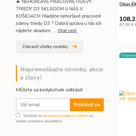
🔥 NEHORĽAVÉ PRACOVNÉ ODEVY
Obuv E
TRIEDY D3 SKLADOM U NÁS V
KOŠICIACH Hľadáte nehorľavé pracovné
108,2
odevy triedy D3 ? Dobrá správa u nás ich
87,99 €
nájdete skladom. ...
čítať celé
Zobraziť všetky novinky
Doprav
Nepremeškajte novinky, akcie
a zľavy!
Môžete sa kedykoľvek odhlásiť.
Prihlásiť sa
Súhlasím so
spracovaním osobných údajov
za
účelom zasielania newslettera.