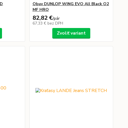
SD
Obuv DUNLOP WING EVO All Black O2
MF HRO
82,82 €
/
pár
67,33 €
bez DPH
Zvoliť variant