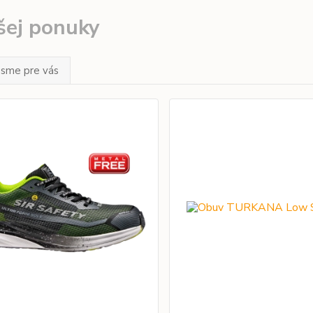
šej ponuky
 sme pre vás