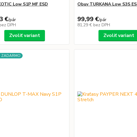
XOTIC Low S1P MF ESD
Obuv TURKANA Low S3S E
3 €
99,99 €
/
pár
/
pár
bez DPH
81,29 €
bez DPH
Zvoliť variant
Zvoliť variant
a ZADARMO