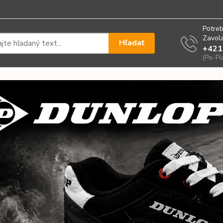
Potreb
Zavola
Hľadať
+421
(Po-Pi