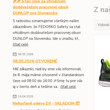
🎉🎉 Stali sme sa oficiálnym
dodávateľom pracovnej obuvi
Z na
DUNLOP pre Slovensko
S radosťou oznamujeme všetkým našim
Vybrali
zákazníkom, že FEDORKO Safety sa stal
oficiálnym dodávateľom pracovnej obuvi
DUNLOP na Slovensku. Ide o značku, kt...
čítať celé
06.05.2026
08.05.2026 OTVORENÉ
Milí zákazníci, radi by sme vás informovali,
že 8. mája máme otvorené v štandardnom
čase od 08:00 do 16:00 🎉Sme tu pre vás
aj v tento deň a tešíme sa...
čítať celé
16.04.2026
Nehorľavé odevy D3 - SKLADOM 📦