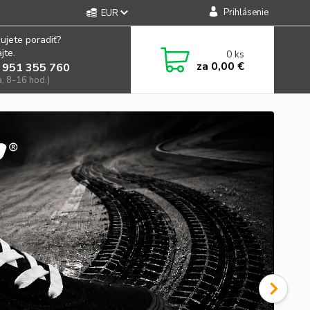
Prihlásenie
EUR
ujete poradiť?
jte.
0
ks
za
0,00 €
 951 355 760
a, 8-16 hod.)