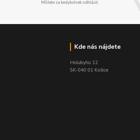
Môžete sa kedykoľvek odhlásiť.
Kde nás nájdete
Holubyho 12
SK-040 01 Košice