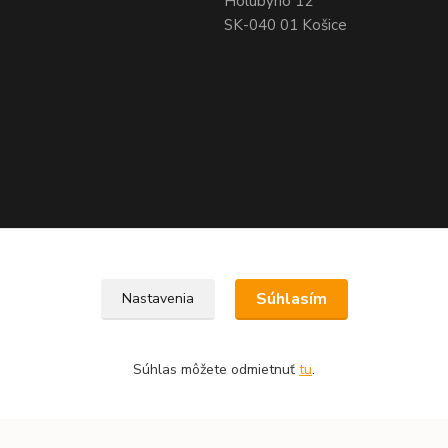
Holubyho 12
SK-040 01 Košice
Súhlasím
Nastavenia
Súhlas môžete odmietnuť
tu
.