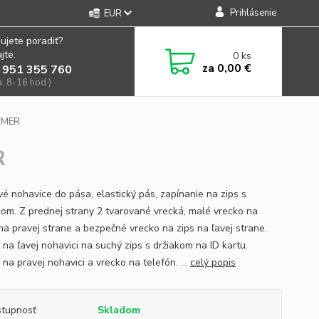
Prihlásenie
EUR
ujete poradiť?
jte.
0
ks
za
0,00 €
 951 355 760
a, 8-16 hod.)
MMER
R
vé nohavice do pása, elastický pás, zapínanie na zips s
om. Z prednej strany 2 tvarované vrecká, malé vrecko na
na pravej strane a bezpečné vrecko na zips na ľavej strane.
 na ľavej nohavici na suchý zips s držiakom na ID kartu.
na pravej nohavici a vrecko na telefón. ...
celý popis
tupnosť
Skladom