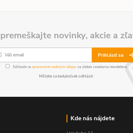
premeškajte novinky, akcie a zľa
Prihlásiť sa
Súhlasím so
spracovaním osobných údajov
za účelom zasielania newslettera.
Môžete sa kedykoľvek odhlásiť.
Kde nás nájdete