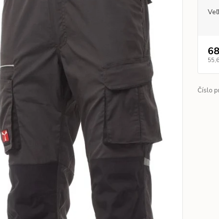
Veľ
68
55,
Číslo p