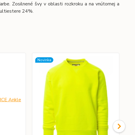
arbe. Zosilnené švy v oblasti rozkroku a na vnútornej a
multiestere 24%.
Novinka
No