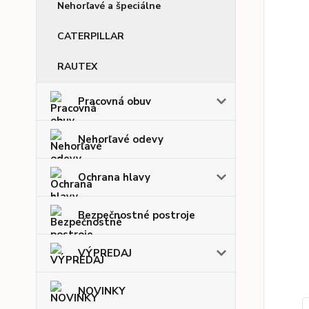
Nehorľavé a špeciálne
CATERPILLAR
RAUTEX
Pracovná obuv
Nehorľavé odevy
Ochrana hlavy
Bezpečnostné postroje
VÝPREDAJ
NOVINKY