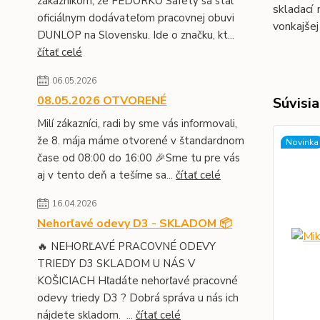
zákazníkom, že FEDORKO Safety sa stal
skladací 
oficiálnym dodávateľom pracovnej obuvi
vonkajše
DUNLOP na Slovensku. Ide o značku, kt...
čítať celé
06.05.2026
08.05.2026 OTVORENÉ
Súvisia
Milí zákazníci, radi by sme vás informovali,
že 8. mája máme otvorené v štandardnom
Novinka
čase od 08:00 do 16:00 🎉Sme tu pre vás
aj v tento deň a tešíme sa...
čítať celé
16.04.2026
Nehorľavé odevy D3 - SKLADOM 📦
🔥 NEHORĽAVÉ PRACOVNÉ ODEVY
TRIEDY D3 SKLADOM U NÁS V
KOŠICIACH Hľadáte nehorľavé pracovné
odevy triedy D3 ? Dobrá správa u nás ich
nájdete skladom. ...
čítať celé