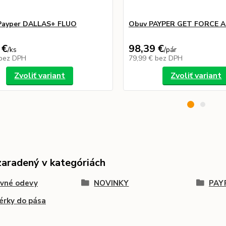
 Payper DALLAS+ FLUO
Obuv PAYPER GET FORCE A
 €
98,39 €
/
ks
/
pár
bez DPH
79,99 €
bez DPH
Zvoliť variant
Zvoliť variant
zaradený v kategóriách
ovné odevy
NOVINKY
PAY
érky do pása