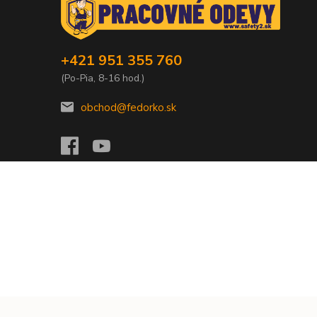
+421 951 355 760
(Po-Pia, 8-16 hod.)
obchod@fedorko.sk