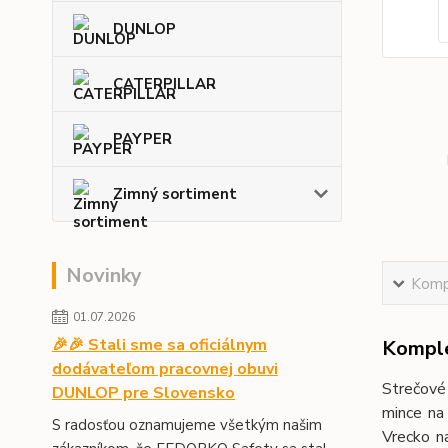
DUNLOP
CATERPILLAR
PAYPER
Zimný sortiment
Novinky
Kompl
01.07.2026
🎉🎉 Stali sme sa oficiálnym
Komple
dodávateľom pracovnej obuvi
Strečové
DUNLOP pre Slovensko
mince na 
S radosťou oznamujeme všetkým našim
Vrecko na