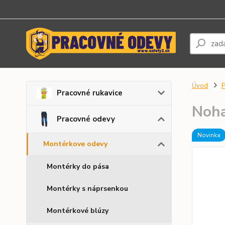
Úvod
P
Pracovné rukavice
Noh
Pracovné odevy
Novinka
Montérkove odevy
Montérky do pása
Montérky s náprsenkou
Montérkové blúzy