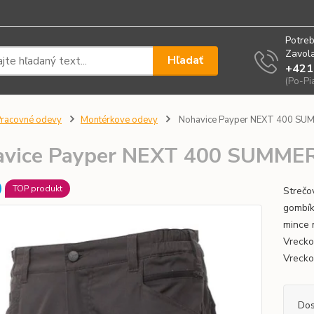
Potreb
Zavola
Hľadať
+421
(Po-Pi
racovné odevy
Montérkove odevy
Nohavice Payper NEXT 400 SU
avice Payper NEXT 400 SUMME
TOP produkt
Strečo
gombík
mince 
Vrecko
Vrecko 
Dos