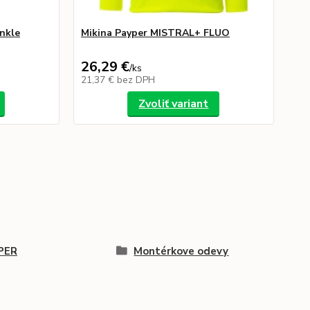
nkle
Mikina Payper MISTRAL+ FLUO
Ob
S1
26,29 €
67
/
ks
21,37 €
bez DPH
54
Zvoliť variant
PER
Montérkove odevy