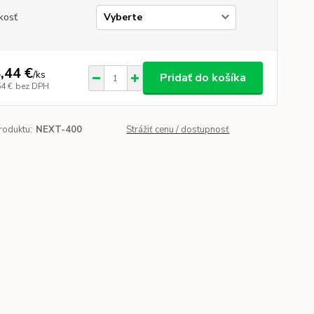
kosť
,44 €
/
ks
Pridať do košíka
64 €
bez DPH
roduktu:
NEXT-400
Strážiť cenu / dostupnosť