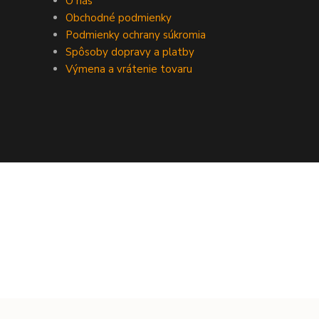
O nás
Obchodné podmienky
Podmienky ochrany súkromia
Spôsoby dopravy a platby
Výmena a vrátenie tovaru