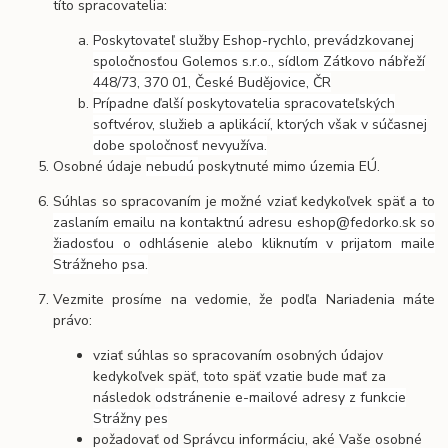
títo spracovatelia:
Poskytovateľ služby Eshop-rychlo, prevádzkovanej
spoločnosťou Golemos s.r.o., sídlom Zátkovo nábřeží
448/73, 370 01, České Budějovice, ČR
Prípadne ďalší poskytovatelia spracovateľských
softvérov, služieb a aplikácií, ktorých však v súčasnej
dobe spoločnosť nevyužíva.
Osobné údaje
nebudú
poskytnuté mimo územia EÚ.
Súhlas so spracovaním je možné vziať kedykoľvek späť a to
zaslaním emailu na kontaktnú adresu eshop@fedorko.sk so
žiadosťou o odhlásenie alebo kliknutím v prijatom maile
Strážneho psa.
Vezmite prosíme na vedomie, že podľa Nariadenia máte
právo:
vziať súhlas so spracovaním osobných údajov
kedykoľvek späť, toto späť vzatie bude mať za
následok
odstránenie e-mailové adresy z funkcie
Strážny pes
požadovať od Správcu informáciu, aké Vaše osobné