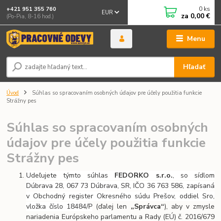
0
ks
+421 951 355 760
EUR
za
0,00 €
(Po-Pia, 8-16 hod.)
Menu
Hľadať
Úvod
Súhlas so spracovaním osobných údajov pre účely použitia funkcie
Strážny pes
Súhlas so spracovaním osobných
údajov pre účely použitia funkcie
Strážny pes
Udeľujete týmto súhlas
FEDORKO s.r.o.
, so sídlom
Dúbrava 28, 067 73 Dúbrava, SR, IČO 36 763 586, zapísaná
v Obchodný register Okresného súdu Prešov, oddiel Sro,
vložka číslo 18484/P
(ďalej len
„Správca“
), aby v zmysle
nariadenia Európskeho parlamentu a Rady (EÚ) č. 2016/679