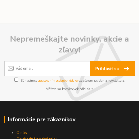
Nepremeškajte novinky, akcie a
zľavy!
Prihlásiť sa
Súhlasím so
spracovaním osobných údajov
za účelom zasielania newslettera.
Môžete sa kedykoľvek odhlásiť.
Informácie pre zákazníkov
O nás