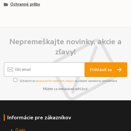
Ochranné prilby
Nepremeškajte novinky, akcie a
zľavy!
Prihlásiť sa
Súhlasím so
spracovaním osobných údajov
za účelom zasielania newslettera.
Môžete sa kedykoľvek odhlásiť.
Informácie pre zákazníkov
O nás