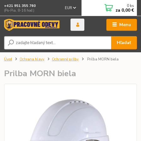
0
ks
+421 951 355 760
EUR
za
0,00 €
(Po-Pia, 8-16 hod.)
Menu
Hľadať
Úvod
Ochrana hlavy
Ochranné prilby
Prilba MORN biela
Prilba MORN biela