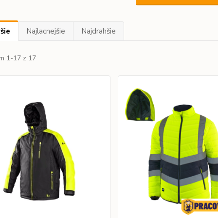
šie
Najlacnejšie
Najdrahšie
m 1-17 z 17