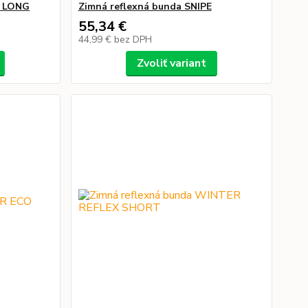
V LONG
Zimná reflexná bunda SNIPE
55,34 €
44,99 €
bez DPH
Zvoliť variant