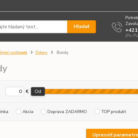
Potreb
Zavola
Hľadať
+421
(Po-Pi
imný sortiment
Odevy
Bundy
dy
€
Od
inka
Akcia
Doprava ZADARMO
TOP produkt
Upresniť parametr