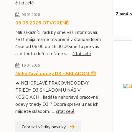
čítať celé
Zimná 
06.05.2026
08.05.2026 OTVORENÉ
Milí zákazníci, radi by sme vás informovali,
že 8. mája máme otvorené v štandardnom
čase od 08:00 do 16:00 🎉Sme tu pre vás
aj v tento deň a tešíme sa...
čítať celé
16.04.2026
Nehorľavé odevy D3 - SKLADOM 📦
🔥 NEHORĽAVÉ PRACOVNÉ ODEVY
TRIEDY D3 SKLADOM U NÁS V
KOŠICIACH Hľadáte nehorľavé pracovné
odevy triedy D3 ? Dobrá správa u nás ich
nájdete skladom. ...
čítať celé
Zobraziť všetky novinky