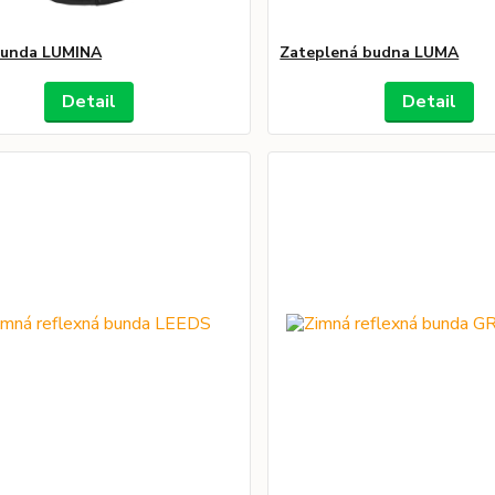
bunda LUMINA
Zateplená budna LUMA
Detail
Detail