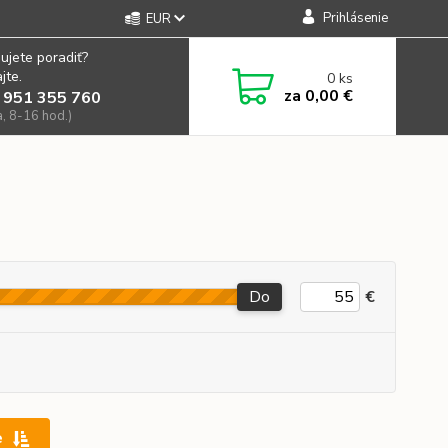
Prihlásenie
EUR
ujete poradiť?
jte.
0
ks
za
0,00 €
 951 355 760
a, 8-16 hod.)
Do
€
e