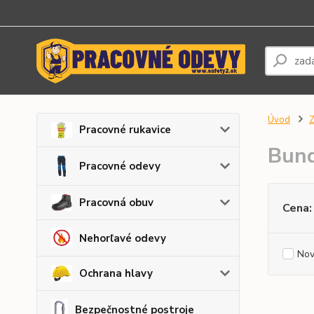
Úvod
Z
Pracovné rukavice
Bun
Pracovné odevy
Pracovná obuv
Cena:
Nehorľavé odevy
Nov
Ochrana hlavy
Bezpečnostné postroje