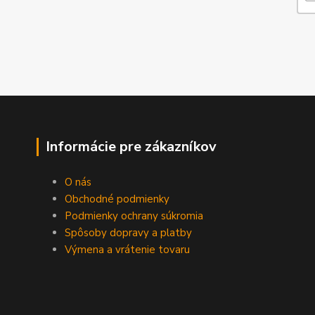
Informácie pre zákazníkov
O nás
Obchodné podmienky
Podmienky ochrany súkromia
Spôsoby dopravy a platby
Výmena a vrátenie tovaru