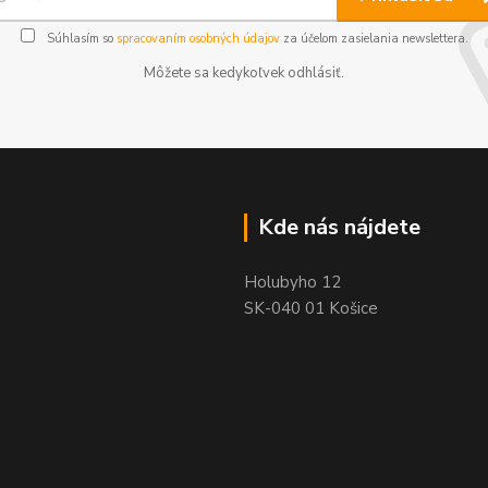
Súhlasím so
spracovaním osobných údajov
za účelom zasielania newslettera.
Môžete sa kedykoľvek odhlásiť.
Kde nás nájdete
Holubyho 12
SK-040 01 Košice