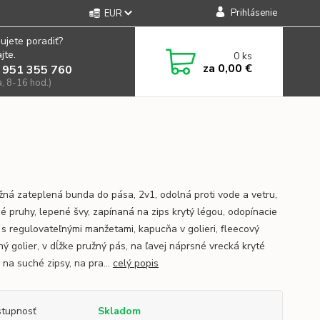
Prihlásenie
EUR
ujete poradiť?
jte.
0
ks
za
0,00 €
 951 355 760
a, 8-16 hod.)
žná zateplená bunda do pása, 2v1, odolná proti vode a vetru,
né pruhy, lepené švy, zapínaná na zips krytý légou, odopínacie
 s regulovateľnými manžetami, kapucňa v golieri, fleecový
ý golier, v dĺžke pružný pás, na ľavej náprsné vrecká kryté
 na suché zipsy, na pra...
celý popis
tupnosť
Skladom