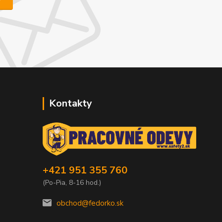
Kontakty
+421 951 355 760
(Po-Pia, 8-16 hod.)
obchod@fedorko.sk