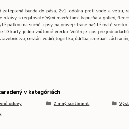
á zateplená bunda do pása, 2v1, odolná proti vode a vetru, ref
e rukávy s regulovateľnými manžetami, kapucňa v golieri, fleeco
yté pätkou na suché zipsy, na pravej strane našité malé vrecko 
ie ID karty, jedno vnútorné vrecko. Vnútri je zips pre jednoduch
stavebníctvo, cestári, vodiči, logistika, údržba, smetiari, záchranár
zaradený v kategóriách
ovné odevy
Zimný sortiment
Výst
y