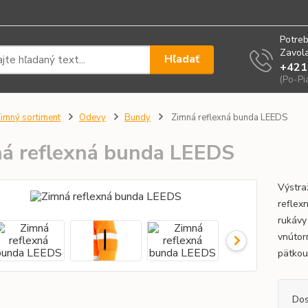
Potreb
Zavola
Hľadať
+421
(Po-Pi
imný sortiment
Odevy
Bundy
Zimná reflexná bunda LEEDS
á reflexná bunda LEEDS
Výstra
reflex
rukávy
vnútorn
pätkou
Dos