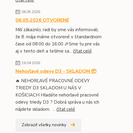
čítať celé
06.05.2026
08.05.2026 OTVORENÉ
Milí zákazníci, radi by sme vás informovali,
že 8. mája máme otvorené v štandardnom
čase od 08:00 do 16:00 🎉Sme tu pre vás
aj v tento deň a tešíme sa...
čítať celé
16.04.2026
Nehorľavé odevy D3 - SKLADOM 📦
🔥 NEHORĽAVÉ PRACOVNÉ ODEVY
TRIEDY D3 SKLADOM U NÁS V
KOŠICIACH Hľadáte nehorľavé pracovné
odevy triedy D3 ? Dobrá správa u nás ich
nájdete skladom. ...
čítať celé
Zobraziť všetky novinky