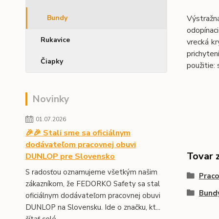
Výstražn
Bundy
odopínaci
Rukavice
vrecká kr
prichyten
Čiapky
použitie: 
Novinky
01.07.2026
🎉🎉 Stali sme sa oficiálnym
dodávateľom pracovnej obuvi
Tovar 
DUNLOP pre Slovensko
S radosťou oznamujeme všetkým našim
Prac
zákazníkom, že FEDORKO Safety sa stal
Bund
oficiálnym dodávateľom pracovnej obuvi
DUNLOP na Slovensku. Ide o značku, kt...