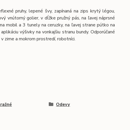
lexné pruhy, lepené švy, zapínaná na zips krytý légou,
vý vnútorný golier, v dĺžke pružný pás, na ľavej náprsné
na mobil a 3 tunely na ceruzky, na ľavej strane pútko na
ú aplikáciu výšivky na vonkajšiu stranu bundy. Odporúčané
i, v zime a mokrom prostredí, robotníci.
ražné
Odevy