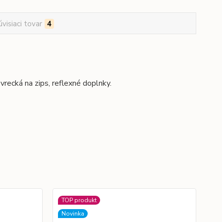
úvisiaci tovar
4
vrecká na zips, reflexné doplnky.
TOP produkt
No
Novinka