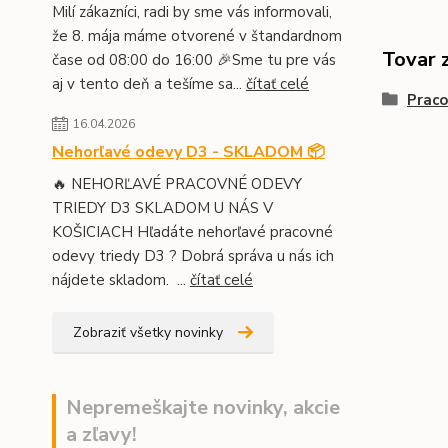
Milí zákazníci, radi by sme vás informovali,
že 8. mája máme otvorené v štandardnom
Tovar 
čase od 08:00 do 16:00 🎉Sme tu pre vás
aj v tento deň a tešíme sa...
čítať celé
Prac
16.04.2026
Nehorľavé odevy D3 - SKLADOM 📦
🔥 NEHORĽAVÉ PRACOVNÉ ODEVY
TRIEDY D3 SKLADOM U NÁS V
KOŠICIACH Hľadáte nehorľavé pracovné
odevy triedy D3 ? Dobrá správa u nás ich
nájdete skladom. ...
čítať celé
Zobraziť všetky novinky
Nepremeškajte novinky, akcie
a zľavy!