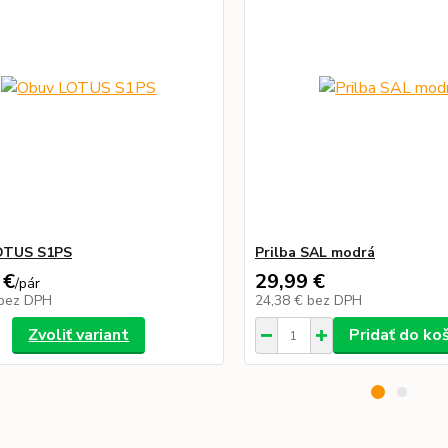
OTUS S1PS
Prilba SAL modrá
 €
29,99 €
/
pár
bez DPH
24,38 €
bez DPH
Zvoliť variant
Pridať do ko