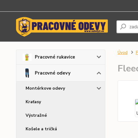
Úvod
P
Pracovné rukavice
Flee
Pracovné odevy
Montérkove odevy
Kraťasy
Výstražné
Košele a tričká