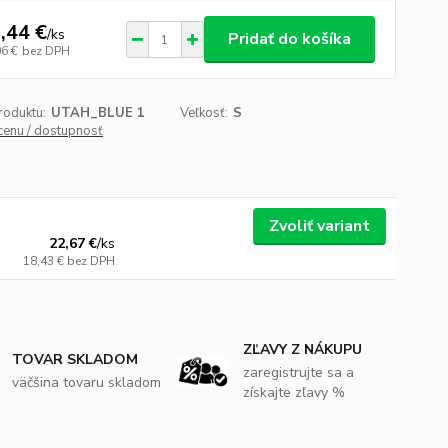
,44 €
/
ks
Pridať do košíka
06 €
bez DPH
roduktu:
UTAH_BLUE 1
Veľkosť:
S
 cenu / dostupnosť
Zvoliť variant
22,67 €
/
ks
18,43 €
bez DPH
ZĽAVY Z NÁKUPU
TOVAR SKLADOM
zaregistrujte sa a
väčšina tovaru skladom
získajte zľavy %