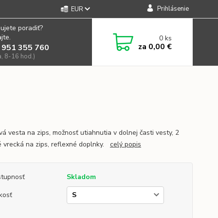
Prihlásenie
EUR
ujete poradiť?
jte.
0
ks
za
0,00 €
 951 355 760
a, 8-16 hod.)
á vesta na zips, možnosť utiahnutia v dolnej časti vesty, 2
 vrecká na zips, reflexné doplnky.
celý popis
tupnosť
Skladom
kosť