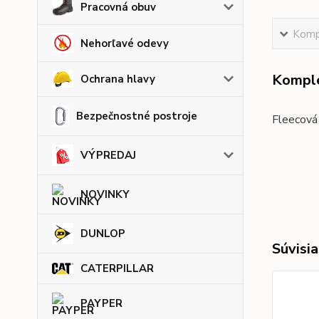
Pracovná obuv
Kompl
Nehorľavé odevy
Komple
Ochrana hlavy
Bezpečnostné postroje
Fleecová 
VÝPREDAJ
NOVINKY
DUNLOP
Súvisia
CATERPILLAR
PAYPER