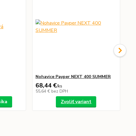
Nohavice Payper NEXT 400 SUMMER
Mi
68,44 €
26
/
ks
55,64 €
bez DPH
21
šíka
Zvoliť variant