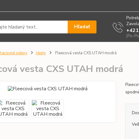
Potreb
Zavola
Hľadať
+421
(Po-Pi
racovné odevy
Vesty
Fleecová vesta CXS UTAH modrá
cová vesta CXS UTAH modrá
Fleecov
spodné
Dos
Veľ