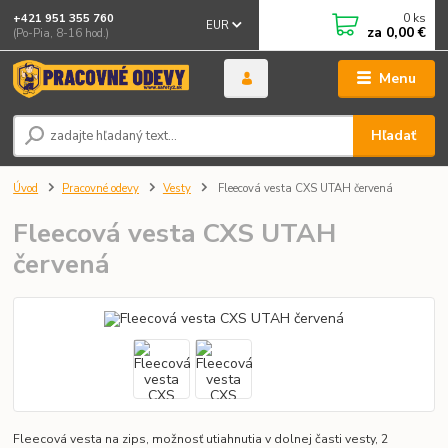
0
ks
+421 951 355 760
EUR
za
0,00 €
(Po-Pia, 8-16 hod.)
Menu
Hľadať
Úvod
Pracovné odevy
Vesty
Fleecová vesta CXS UTAH červená
Fleecová vesta CXS UTAH
červená
Fleecová vesta na zips, možnosť utiahnutia v dolnej časti vesty, 2