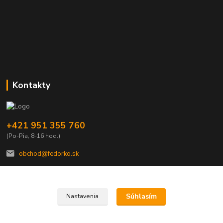
Kontakty
+421 951 355 760
(Po-Pia, 8-16 hod.)
obchod@fedorko.sk
Súhlasím
Nastavenia