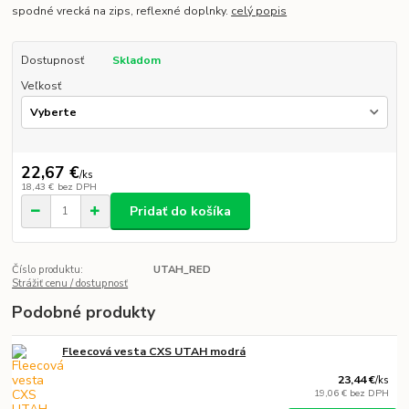
spodné vrecká na zips, reflexné doplnky.
celý popis
Dostupnosť
Skladom
Veľkosť
22,67 €
/
ks
18,43 €
bez DPH
Pridať do košíka
Číslo produktu:
UTAH_RED
Strážiť cenu / dostupnosť
Podobné produkty
Fleecová vesta CXS UTAH modrá
23,44 €
/
ks
19,06 €
bez DPH