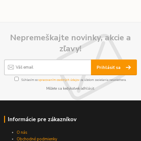
Nepremeškajte novinky, akcie a
zľavy!
Prihlásiť sa
Súhlasím so
spracovaním osobných údajov
za účelom zasielania newslettera.
Môžete sa kedykoľvek odhlásiť.
Informácie pre zákazníkov
O nás
Obchodné podmienky