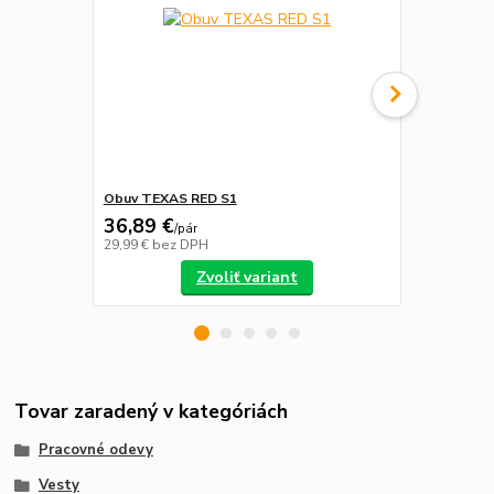
Obuv TEXAS RED S1
Nohavice S
36,89 €
48,99 €
/
pár
/
k
29,99 €
bez DPH
39,83 €
bez 
Zvoliť variant
Tovar zaradený v kategóriách
Pracovné odevy
Vesty