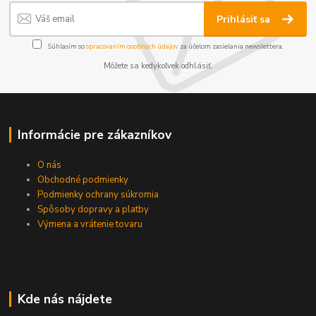
Prihlásiť sa
Súhlasím so
spracovaním osobných údajov
za účelom zasielania newslettera.
Môžete sa kedykoľvek odhlásiť.
Informácie pre zákazníkov
O nás
Obchodné podmienky
Podmienky ochrany súkromia
Spôsoby dopravy a platby
Výmena a vrátenie tovaru
Kde nás nájdete