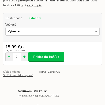
je vrecko s príklopkou a vrcko na meter. Materiál: 65% polyester, 35%
bavlna - 190 g/m²
celý popis
Dostupnosť
skladom
Veľkosť
15,99 €
/
ks
13,00 €
bez DPH
Pridať do košíka
Číslo produktu:
KRAT_ZEFYROS
Strážiť cenu / dostupnosť
DOPRAVA LEN ZA 1€
Pri nákupe nad 60€ ZADARMO