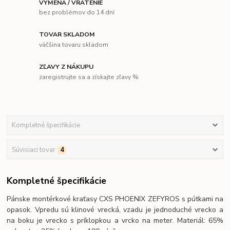
VÝMENA / VRÁTENIE
bez problémov do 14 dní
TOVAR SKLADOM
väčšina tovaru skladom
ZĽAVY Z NÁKUPU
zaregistrujte sa a získajte zľavy %
Kompletné špecifikácie
Súvisiaci tovar
4
Kompletné špecifikácie
Pánske montérkové kraťasy CXS PHOENIX ZEFYROS s pútkami na
opasok. Vpredu sú klinové vrecká, vzadu je jednoduché vrecko a
na boku je vrecko s príklopkou a vrcko na meter. Materiál: 65%