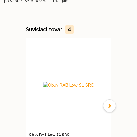
polyester, 35% bavlna - 190 g/m²
Súvisiaci tovar
4
Obuv RAB Low S1 SRC
Pracovné ru