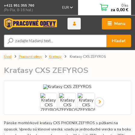
0
ks
+421 951 355 760
EUR
za
0,00 €
(Po-Pia, 8-16 hod.)
Menu
Hľadať
Úvod
Pracovné odevy
Kraťasy
Kraťasy CXS ZEFYROS
Kraťasy CXS ZEFYROS
Pánske montérkové kraťasy CXS PHOENIX ZEFYROS s pútkami na
opasok. Vpredu sú klinové vrecká, vzadu je jednoduché vrecko a na boku