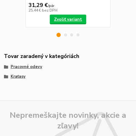
31,29 €
1,00 €
/
pár
/
ks
25,44 €
bez DPH
0,81 €
bez D
Zvoliť variant
Tovar zaradený v kategóriách
Pracovné odevy
Kraťasy
Nepremeškajte novinky, akcie a
zľavy!