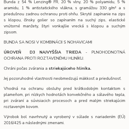
Bunda z 54 % Lenzing® FR, 20 % vlny, 20 % polyamidu, 5 %
aramidu, 1 % antistatického vlákna, s gramážou 330 g/m² a s
priedušnou zadnou ochranou proti ohňu. Skryté zapínanie na zips
s klopou, čínsky golier so zapínaním na suchý zips, elastické
vnútorné manžety, štyri vonkajšie vrecká s klopou a suchým
zipsom.
BUNDA SA NOSI V KOMBINÁCII S NOHAVICAMI
ÚROVEŇ D3 NAJVYŠŠIA TRIEDA
- PLNOHODNOTNÁ
OCHRANA PROTI ROZTAVENÉMU HLINÍKU.
Chráni počas zvárania a
striekajúceho hliníka.
Jej pozoruhodné vlastnosti neobmedzujú mäkkosť a priedušnosť.
Vhodná na ochranu obsluhy pred krátkodobým kontaktom s
plameňom, pri nízkych hodnotách konvekčného a sálavého tepla,
pri zváraní a súvisiacich procesoch a pred malým striekajúcim
roztaveným kovom.
Výrobok bol navrhnutý a vyrobený v súlade s nariadením (EÚ)
2016/425 a následnými zmenami.