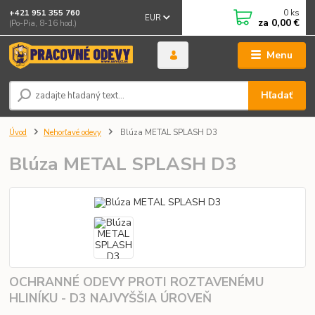
0
ks
+421 951 355 760
EUR
za
0,00 €
(Po-Pia, 8-16 hod.)
Menu
Hľadať
Úvod
Nehorľavé odevy
Blúza METAL SPLASH D3
Blúza METAL SPLASH D3
OCHRANNÉ ODEVY PROTI ROZTAVENÉMU
HLINÍKU - D3 NAJVYŠŠIA ÚROVEŇ