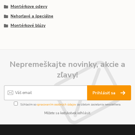
Montérkove odevy
Nehorľavé a špeciálne
Montérkové blúzy
Nepremeškajte novinky, akcie a
zľavy!
Prihlásiť sa
Súhlasím so
spracovaním osobných údajov
za účelom zasielania newslettera.
Môžete sa kedykoľvek odhlásiť.