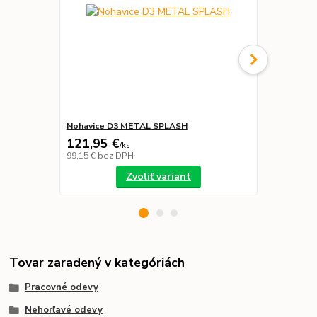
Nohavice D3 METAL SPLASH
Nohavice EN
121,95 €
65,00 €
/
ks
/
k
99,15 €
bez DPH
52,85 €
bez 
Zvoliť variant
Tovar zaradený v kategóriách
Pracovné odevy
Nehorľavé odevy