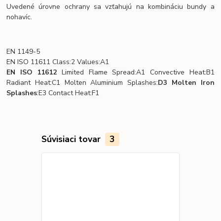
Uvedené úrovne ochrany sa vzťahujú na kombináciu bundy a
nohavíc.
EN 1149-5
EN ISO 11611 Class:2 Values:A1
EN ISO 11612
Limited Flame Spread:A1 Convective Heat:B1
Radiant Heat:C1 Molten Aluminium Splashes:
D3 Molten Iron
Splashes
:E3 Contact Heat:F1
Súvisiaci tovar
3