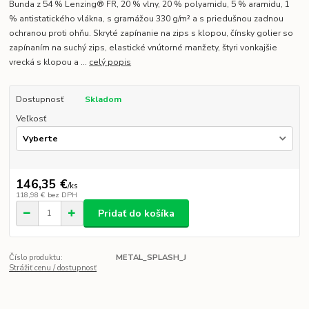
Bunda z 54 % Lenzing® FR, 20 % vlny, 20 % polyamidu, 5 % aramidu, 1
% antistatického vlákna, s gramážou 330 g/m² a s priedušnou zadnou
ochranou proti ohňu. Skryté zapínanie na zips s klopou, čínsky golier so
zapínaním na suchý zips, elastické vnútorné manžety, štyri vonkajšie
vrecká s klopou a ...
celý popis
Dostupnosť
Skladom
Veľkosť
146,35 €
/
ks
118,98 €
bez DPH
Pridať do košíka
Číslo produktu:
METAL_SPLASH_J
Strážiť cenu / dostupnosť