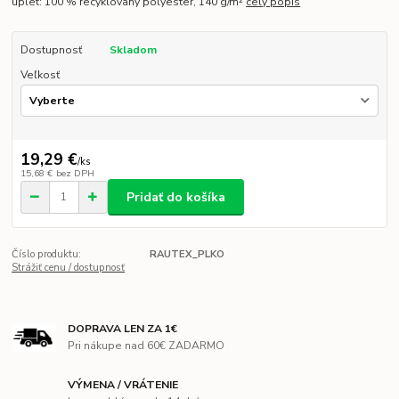
úplet: 100 % recyklovaný polyester, 140 g/m²
celý popis
Dostupnosť
Skladom
Veľkosť
19,29 €
/
ks
15,68 €
bez DPH
Pridať do košíka
Číslo produktu:
RAUTEX_PLKO
Strážiť cenu / dostupnosť
DOPRAVA LEN ZA 1€
Pri nákupe nad 60€ ZADARMO
VÝMENA / VRÁTENIE