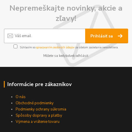
Nepremeškajte novinky, akcie a
zľavy!
Prihlásiť sa
Súhlasím so
spracovaním osobných údajov
za účelom zasielania newslettera.
Môžete sa kedykoľvek odhlásiť.
Informácie pre zákazníkov
O nás
Obchodné podmienky
Podmienky ochrany súkromia
Spôsoby dopravy a platby
Výmena a vrátenie tovaru