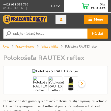
0
ks
+421 951 355 760
EUR
za
0,00 €
(Po-Pia, 8-16 hod.)
Menu
Hľadať
Úvod
Pracovné odevy
Košele a tričká
Polokošeľa RAUTEX reflex
Polokošeľa RAUTEX reflex
zapínanie na dva gombíky sieťovaný materiál zaisťuje vynikajúce vetranie
krátke rukávy segmentované reflexné pruhy pre zvýšenú viditeľnosť