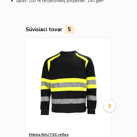
úplet: 100 % recyklovaný polyester, 140 g/m²
Súvisiaci tovar
5
Novinka
Mikina RAUTEX reflex
Mikina RAU