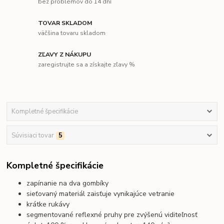
bez problémov do 14 dní
TOVAR SKLADOM
väčšina tovaru skladom
ZĽAVY Z NÁKUPU
zaregistrujte sa a získajte zľavy %
Kompletné špecifikácie
Súvisiaci tovar
5
Kompletné špecifikácie
zapínanie na dva gombíky
sieťovaný materiál zaisťuje vynikajúce vetranie
krátke rukávy
segmentované reflexné pruhy pre zvýšenú viditeľnosť