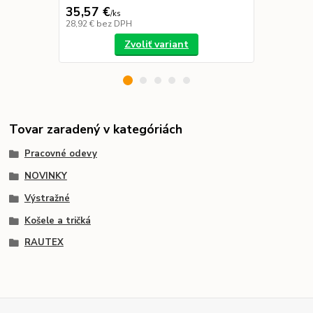
35,57 €
56,57 €
/
ks
/
k
28,92 €
bez DPH
45,99 €
bez 
Zvoliť variant
Tovar zaradený v kategóriách
Pracovné odevy
NOVINKY
Výstražné
Košele a tričká
RAUTEX