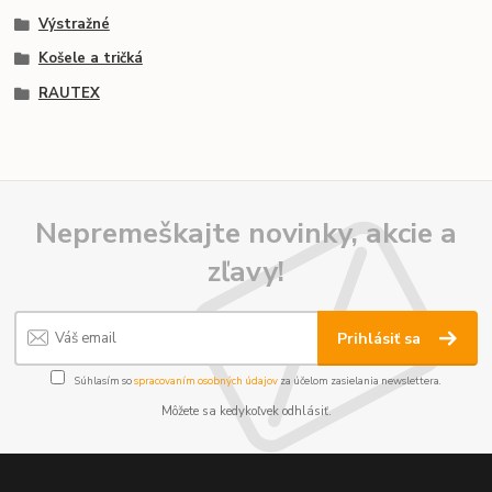
Výstražné
Košele a tričká
RAUTEX
Nepremeškajte novinky, akcie a
zľavy!
Prihlásiť sa
Súhlasím so
spracovaním osobných údajov
za účelom zasielania newslettera.
Môžete sa kedykoľvek odhlásiť.