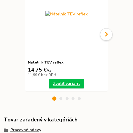
Nátelnik TEV reflex
Polokošeľa 
14,75 €
19,29 €
/
ks
/
k
11,99 €
bez DPH
15,68 €
bez 
Zvoliť variant
Tovar zaradený v kategóriách
Pracovné odevy