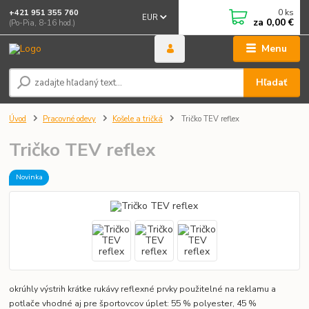
0
ks
+421 951 355 760
EUR
za
0,00 €
(Po-Pia, 8-16 hod.)
Menu
Hľadať
Úvod
Pracovné odevy
Košele a tričká
Tričko TEV reflex
Tričko TEV reflex
Novinka
okrúhly výstrih krátke rukávy reflexné prvky použitelné na reklamu a
potlače vhodné aj pre športovcov úplet: 55 % polyester, 45 %