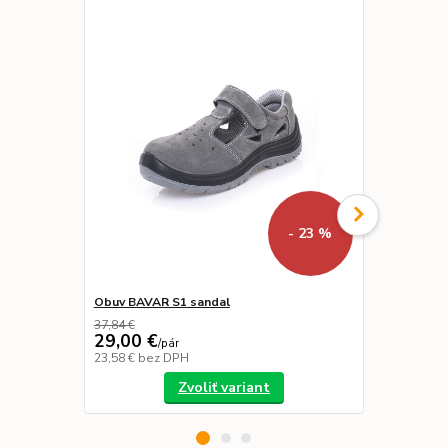
- 23 %
Obuv BAVAR S1 sandal
Nohavice MM
37,84 €
29,00 €
14,00 €
/
pár
/
k
23,58 €
bez DPH
11,38 €
bez 
Zvoliť variant