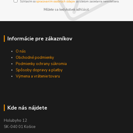
Súhlasím so
spracovaním osobných údajov
za účelom zasielania newslettera.
Môžete sa kedykoľvek odhlásiť.
Informácie pre zákazníkov
O nás
Obchodné podmienky
Podmienky ochrany súkromia
Spôsoby dopravy a platby
Výmena a vrátenie tovaru
Kde nás nájdete
Holubyho 12
SK-040 01 Košice