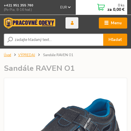
0
ks
+421 951 355 760
EUR
za
0,00 €
(Po-Pia, 8-16 hod.)
Menu
Hľadať
Úvod
VÝPREDAJ
Sandále RAVEN O1
Sandále RAVEN O1