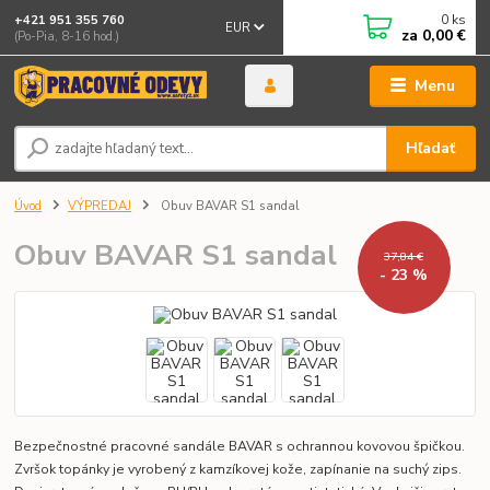
0
ks
+421 951 355 760
EUR
za
0,00 €
(Po-Pia, 8-16 hod.)
Menu
Hľadať
Úvod
VÝPREDAJ
Obuv BAVAR S1 sandal
Obuv BAVAR S1 sandal
37,84 €
- 23 %
Bezpečnostné pracovné sandále BAVAR s ochrannou kovovou špičkou.
Zvršok topánky je vyrobený z kamzíkovej kože, zapínanie na suchý zips.