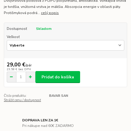
Dvojvrstvová podošva z PU/PU polyuretánu, antistatická. Vonkajšia vrstva
je tvrdšia, vnútorná vrstva je mäkšia. Absorpcia energie v oblasti päty.
Protišmyková podrá...
celý popis
Dostupnosť
Skladom
Veľkosť
29,00 €
/
pár
23,58 €
bez DPH
Pridať do košíka
Číslo produktu:
BAVAR SAN
Strážiť cenu / dostupnosť
DOPRAVA LEN ZA 1€
Pri nákupe nad 60€ ZADARMO