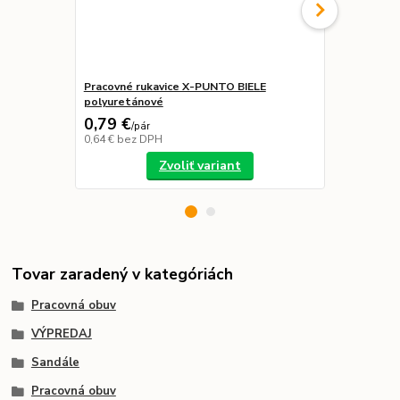
Pracovné rukavice X-PUNTO BIELE
CHEST BLUE
polyuretánové
40,98 €
0,79 €
30,00 €
/
pár
/
p
0,64 €
bez DPH
24,39 €
bez 
Zvoliť variant
Tovar zaradený v kategóriách
Pracovná obuv
VÝPREDAJ
Sandále
Pracovná obuv