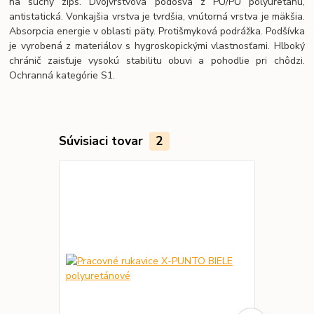
na suchý zips. Dvojvrstvová podošva z PU/PU polyuretánu,
antistatická. Vonkajšia vrstva je tvrdšia, vnútorná vrstva je mäkšia.
Absorpcia energie v oblasti päty. Protišmyková podrážka. Podšívka
je vyrobená z materiálov s hygroskopickými vlastnosťami. Hlboký
chránič zaisťuje vysokú stabilitu obuvi a pohodlie pri chôdzi.
Ochranná kategórie S1.
Súvisiaci tovar
2