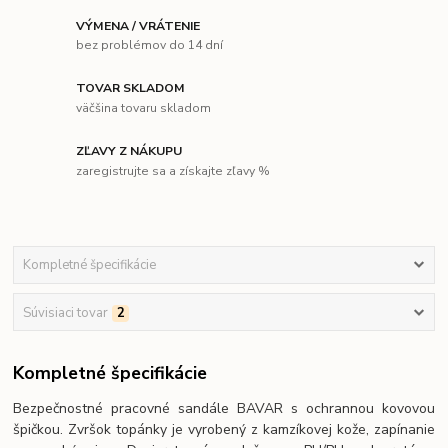
VÝMENA / VRÁTENIE
bez problémov do 14 dní
TOVAR SKLADOM
väčšina tovaru skladom
ZĽAVY Z NÁKUPU
zaregistrujte sa a získajte zľavy %
Kompletné špecifikácie
Súvisiaci tovar
2
Kompletné špecifikácie
Bezpečnostné pracovné sandále BAVAR s ochrannou kovovou
špičkou. Zvršok topánky je vyrobený z kamzíkovej kože, zapínanie