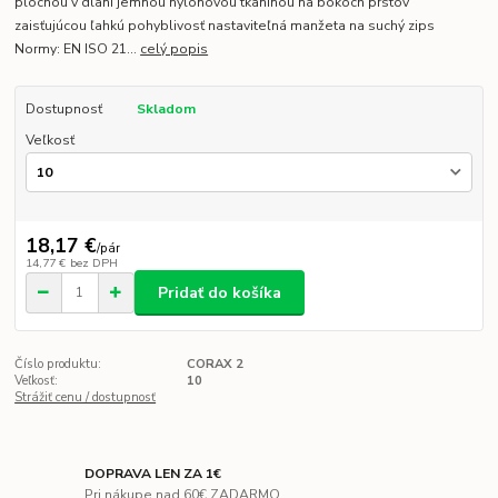
plochou v dlani jemnou nylonovou tkaninou na bokoch prstov
zaisťujúcou ľahkú pohyblivosť nastaviteľná manžeta na suchý zips
Normy: EN ISO 21...
celý popis
Dostupnosť
Skladom
Veľkosť
18,17 €
/
pár
14,77 €
bez DPH
Pridať do košíka
Číslo produktu:
CORAX 2
Veľkosť:
10
Strážiť cenu / dostupnosť
DOPRAVA LEN ZA 1€
Pri nákupe nad 60€ ZADARMO