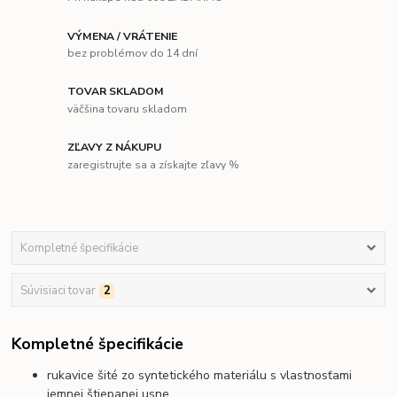
VÝMENA / VRÁTENIE
bez problémov do 14 dní
TOVAR SKLADOM
väčšina tovaru skladom
ZĽAVY Z NÁKUPU
zaregistrujte sa a získajte zľavy %
Kompletné špecifikácie
Súvisiaci tovar
2
Kompletné špecifikácie
rukavice šité zo syntetického materiálu s vlastnosťami
jemnej štiepanej usne