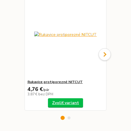
Novinka
Rukavice protiporezné NITCUT
Nohavice P
4,76 €
68,44 €
/
pár
/
k
3,87 €
bez DPH
55,64 €
bez 
Zvoliť variant