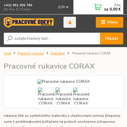
0
ks
+421 951 355 760
EUR
za
0,00 €
(Po-Pia, 8-16 hod.)
Menu
Hľadať
Úvod
Pracovné rukavice
Špeciálne
Pracovné rukavice CORAX
Pracovné rukavice CORAX
rukavice šité zo syntetického materiálu s vlastnosťami jemnej štiepanej
usne s protišmykovými potlačami na prstoch zosilnenou úchopovou