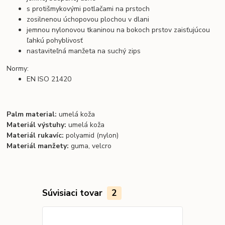
s protišmykovými potlačami na prstoch
zosilnenou úchopovou plochou v dlani
jemnou nylonovou tkaninou na bokoch prstov zaisťujúcou
ľahkú pohyblivosť
nastaviteľná manžeta na suchý zips
Normy:
EN ISO 21420
Palm material:
umelá koža
Materiál výstuhy:
umelá koža
Materiál rukavíc:
polyamid (nylon)
Materiál manžety:
guma, velcro
Súvisiaci tovar
2
TOP produkt