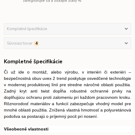
zaregistrujte sa a získajte zľavy %
Kompletné špecifikácie
Súvisiaci tovar
4
Kompletné špecifikácie
Či už ide o montáž, alebo výrobu, v interiéri či exteriéri –
bezpečnostná obuv uvex 2 trend poskytuje osvedčené technológie
v modernej produktovej línií pre stredne náročné oblasti použitia.
Zadný kryt anti twist dopĺňa robustné ochranné prvky na
doplňujúcu ochranu proti zalomeniu pri každom pracovnom kroku.
Rôznorodosť materiálov a funkcií zabezpečuje vhodný model pre
mnohé oblasti použitia. Znížená vlastná hmotnosť a polyuretánová
podošva sa postarajú o príjemný pocit pri nosení.
Všeobecné vlastnosti