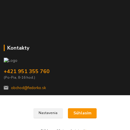
Kontakty
+421 951 355 760
(Po-Pia, 8-16 hod.)
obchod@fedorko.sk
Súhlasím
Nastavenia
© Copyright FEDORKO s.r.o. 1990