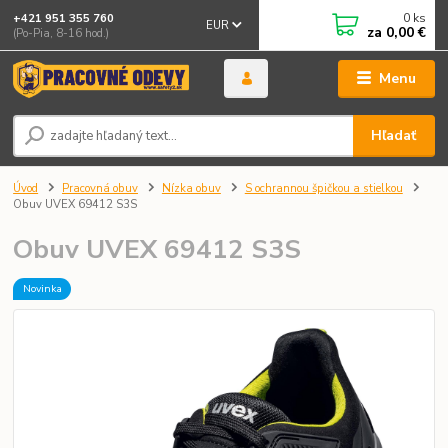
0
ks
+421 951 355 760
EUR
za
0,00 €
(Po-Pia, 8-16 hod.)
Menu
Hľadať
Úvod
Pracovná obuv
Nízka obuv
S ochrannou špičkou a stielkou
Obuv UVEX 69412 S3S
Obuv UVEX 69412 S3S
Novinka