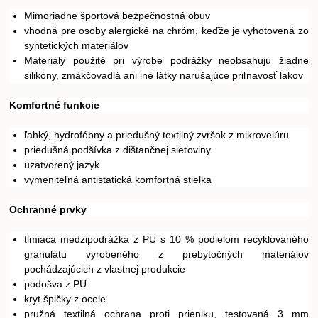
Mimoriadne športová bezpečnostná obuv
vhodná pre osoby alergické na chróm, keďže je vyhotovená zo
syntetických materiálov
Materiály použité pri výrobe podrážky neobsahujú žiadne
silikóny, zmäkčovadlá ani iné látky narúšajúce priľnavosť lakov
Komfortné funkcie
ľahký, hydrofóbny a priedušný textilný zvršok z mikrovelúru
priedušná podšívka z dištančnej sieťoviny
uzatvorený jazyk
vymeniteľná antistatická komfortná stielka
Ochranné prvky
tlmiaca medzipodrážka z PU s 10 % podielom recyklovaného
granulátu vyrobeného z prebytočných materiálov
pochádzajúcich z vlastnej produkcie
podošva z PU
kryt špičky z ocele
pružná textilná ochrana proti prieniku, testovaná 3 mm