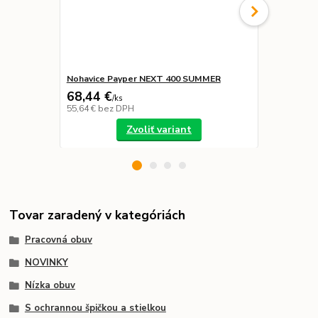
Nohavice Payper NEXT 400 SUMMER
Nohavice S
68,44 €
48,99 €
/
ks
/
k
55,64 €
bez DPH
39,83 €
bez 
Zvoliť variant
Tovar zaradený v kategóriách
Pracovná obuv
NOVINKY
Nízka obuv
S ochrannou špičkou a stielkou