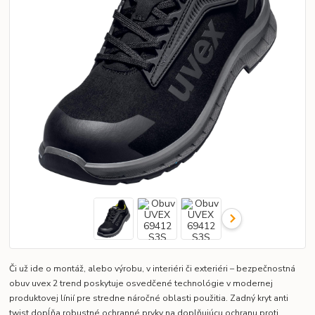
Či už ide o montáž, alebo výrobu, v interiéri či exteriéri – bezpečnostná
obuv uvex 2 trend poskytuje osvedčené technológie v modernej
produktovej línií pre stredne náročné oblasti použitia. Zadný kryt anti
twist dopĺňa robustné ochranné prvky na doplňujúcu ochranu proti