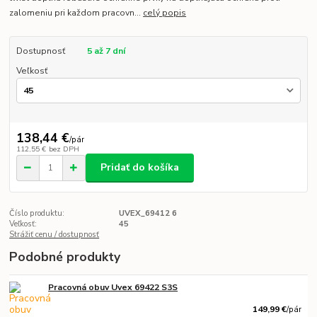
zalomeniu pri každom pracovn...
celý popis
Dostupnosť
5 až 7 dní
Veľkosť
138,44 €
/
pár
112,55 €
bez DPH
Pridať do košíka
Číslo produktu:
UVEX_69412 6
Veľkosť:
45
Strážiť cenu / dostupnosť
Podobné produkty
Pracovná obuv Uvex 69422 S3S
149,99 €
/
pár