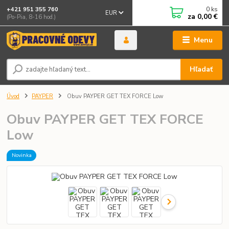
0
ks
+421 951 355 760
EUR
za
0,00 €
(Po-Pia, 8-16 hod.)
Menu
Hľadať
Úvod
PAYPER
Obuv PAYPER GET TEX FORCE Low
Obuv PAYPER GET TEX FORCE
Low
Novinka