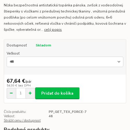
Nízka bezpečnostná antistatická topánka pánska, zvršok z vodeodolnej
štiepenky s vložkami z priedušnej technickej tkaniny , vnútorná priedušná
podšívka (po celom vnútornom povrchu) odolná proti oderu, 6+6
nekovových očiek, reflexná vložka v chrániči podpätku, kovová šochrana v
špičke, vyberateľná or...
celý popis
Dostupnosť
Skladom
Veľkosť
67,64 €
/
pár
54,99 €
bez DPH
Pridať do košíka
Číslo produktu:
PP_GET_TEX_FORCE-7
Veľkosť:
46
Strážiť cenu / dostupnosť
Podobné produkty