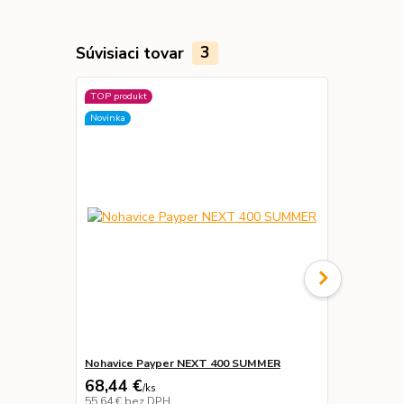
Súvisiaci tovar
3
TOP produkt
Novinka
Novinka
Nohavice Payper NEXT 400 SUMMER
Mikina Pay
68,44 €
26,29 €
/
ks
/
k
55,64 €
bez DPH
21,37 €
bez 