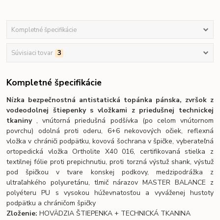
Kompletné špecifikácie
Súvisiaci tovar
3
Kompletné špecifikácie
Nízka bezpečnostná antistatická topánka pánska, zvršok z
vodeodolnej štiepenky s vložkami z priedušnej technickej
tkaniny
, vnútorná priedušná podšívka (po celom vnútornom
povrchu) odolná proti oderu, 6+6 nekovových očiek, reflexná
vložka v chrániči podpätku, kovová šochrana v špičke, vyberateľná
ortopedická vložka Ortholite X40 016, certifikovaná stielka z
textilnej fólie proti prepichnutiu, proti torzná výstuž shank, výstuž
pod špičkou v tvare konskej podkovy, medzipodrážka z
ultraľahkého polyuretánu, tlmič nárazov MASTER BALANCE z
polyéteru PU s vysokou húževnatosťou a vyváženej hustoty
podpätku a chráničom špičky
Zloženie:
HOVÄDZIA ŠTIEPENKA + TECHNICKÁ TKANINA