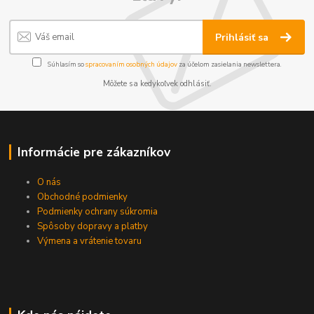
Prihlásiť sa
Súhlasím so
spracovaním osobných údajov
za účelom zasielania newslettera.
Môžete sa kedykoľvek odhlásiť.
Informácie pre zákazníkov
O nás
Obchodné podmienky
Podmienky ochrany súkromia
Spôsoby dopravy a platby
Výmena a vrátenie tovaru