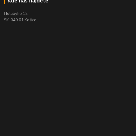
Kde nás nájdete
Holubyho 12
SK-040 01 Košice