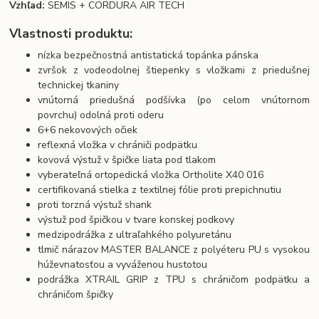
Vzhľad:
SEMIS + CORDURA AIR TECH
Vlastnosti produktu:
nízka bezpečnostná antistatická topánka pánska
zvršok z vodeodolnej štiepenky s vložkami z priedušnej
technickej tkaniny
vnútorná priedušná podšívka (po celom vnútornom
povrchu) odolná proti oderu
6+6 nekovových očiek
reflexná vložka v chrániči podpätku
kovová výstuž v špičke liata pod tlakom
vyberateľná ortopedická vložka Ortholite X40 016
certifikovaná stielka z textilnej fólie proti prepichnutiu
proti torzná výstuž shank
výstuž pod špičkou v tvare konskej podkovy
medzipodrážka z ultraľahkého polyuretánu
tlmič nárazov MASTER BALANCE z polyéteru PU s vysokou
húževnatosťou a vyváženou hustotou
podrážka XTRAIL GRIP z TPU s chráničom podpätku a
chráničom špičky