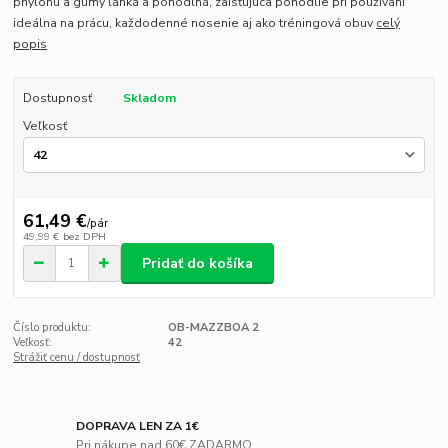
phylonu a gumy ľahká a pohodlná, zaisťujúca pohodlie pri používaní
ideálna na prácu, každodenné nosenie aj ako tréningová obuv
celý
popis
Dostupnosť
Skladom
Veľkosť
61,49 €
/
pár
49,99 €
bez DPH
Pridať do košíka
Číslo produktu:
OB-MAZZBOA 2
Veľkosť:
42
Strážiť cenu / dostupnosť
DOPRAVA LEN ZA 1€
Pri nákupe nad 60€ ZADARMO