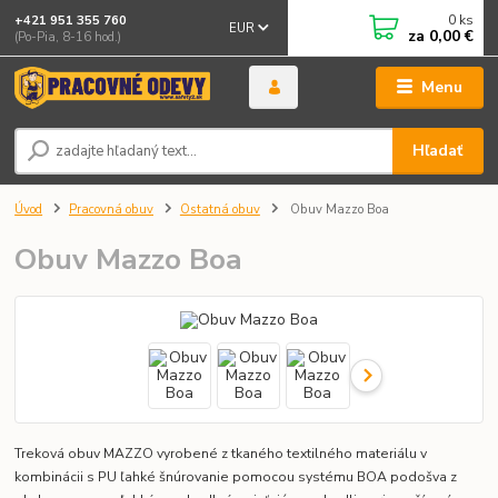
0
ks
+421 951 355 760
EUR
za
0,00 €
(Po-Pia, 8-16 hod.)
Menu
Hľadať
Úvod
Pracovná obuv
Ostatná obuv
Obuv Mazzo Boa
Obuv Mazzo Boa
Treková obuv MAZZO vyrobené z tkaného textilného materiálu v
kombinácii s PU ľahké šnúrovanie pomocou systému BOA podošva z