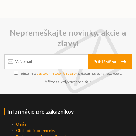
Nepremeškajte novinky, akcie a
zľavy!
Prihlásiť sa
Súhlasím so
spracovaním osobných údajov
za účelom zasielania newslettera.
Môžete sa kedykoľvek odhlásiť.
Informácie pre zákazníkov
O nás
Obchodné podmienky