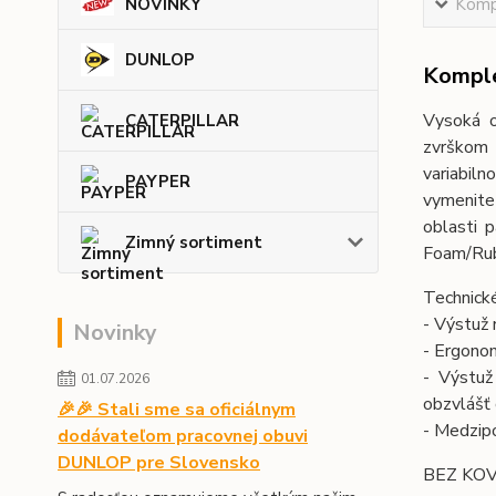
Kompl
NOVINKY
DUNLOP
Komple
Vysoká o
CATERPILLAR
zvrškom 
variabiln
PAYPER
vymenite
oblasti 
Zimný sortiment
Foam/Rubb
Technické
- Výstuž 
Novinky
- Ergonom
- Výstuž
01.07.2026
obzvlášť 
🎉🎉 Stali sme sa oficiálnym
- Medzipo
dodávateľom pracovnej obuvi
DUNLOP pre Slovensko
BEZ KOV