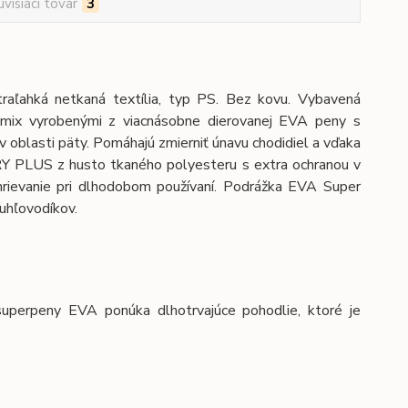
úvisiaci tovar
3
aľahká netkaná textília, typ PS. Bez kovu. Vybavená
-mix vyrobenými z viacnásobne dierovanej EVA peny s
 oblasti päty. Pomáhajú zmierniť únavu chodidiel a vďaka
DRY PLUS z husto tkaného polyesteru s extra ochranou v
hrievanie pri dlhodobom používaní. Podrážka EVA Super
uhľovodíkov.
uperpeny EVA ponúka dlhotrvajúce pohodlie, ktoré je