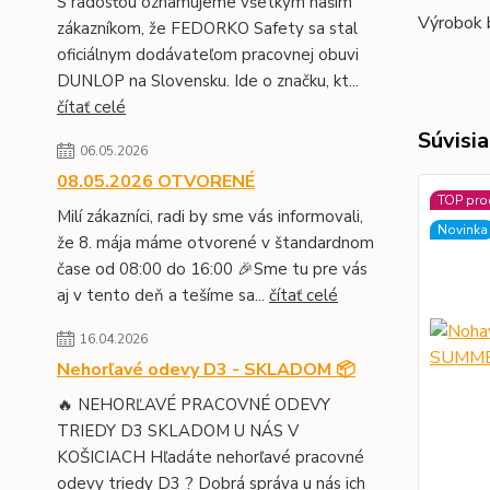
S radosťou oznamujeme všetkým našim
Výrobok b
zákazníkom, že FEDORKO Safety sa stal
oficiálnym dodávateľom pracovnej obuvi
DUNLOP na Slovensku. Ide o značku, kt...
čítať celé
Súvisia
06.05.2026
08.05.2026 OTVORENÉ
TOP pro
Milí zákazníci, radi by sme vás informovali,
Novinka
že 8. mája máme otvorené v štandardnom
čase od 08:00 do 16:00 🎉Sme tu pre vás
aj v tento deň a tešíme sa...
čítať celé
16.04.2026
Nehorľavé odevy D3 - SKLADOM 📦
🔥 NEHORĽAVÉ PRACOVNÉ ODEVY
TRIEDY D3 SKLADOM U NÁS V
KOŠICIACH Hľadáte nehorľavé pracovné
odevy triedy D3 ? Dobrá správa u nás ich