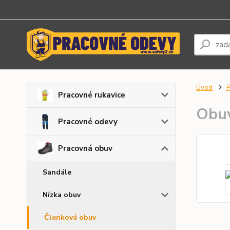
Úvod
P
Pracovné rukavice
Obuv
Pracovné odevy
Pracovná obuv
Sandále
Nízka obuv
Členková obuv