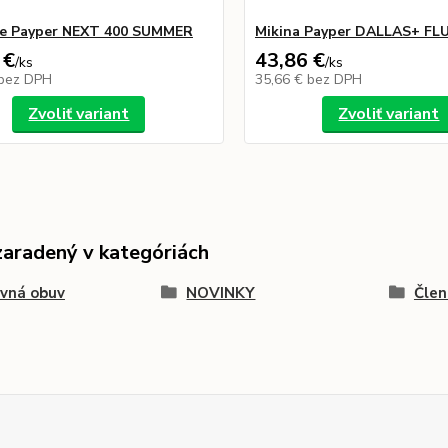
ce Payper NEXT 400 SUMMER
Mikina Payper DALLAS+ FL
 €
43,86 €
/
ks
/
ks
bez DPH
35,66 €
bez DPH
Zvoliť variant
Zvoliť variant
zaradený v kategóriách
vná obuv
NOVINKY
Člen