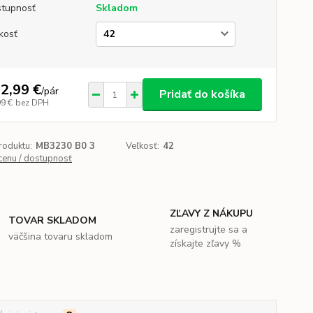
tupnosť
Skladom
kosť
2,99 €
/
pár
Pridať do košíka
99 €
bez DPH
roduktu:
MB3230 B0 3
Veľkosť:
42
 cenu / dostupnosť
ZĽAVY Z NÁKUPU
TOVAR SKLADOM
zaregistrujte sa a
väčšina tovaru skladom
získajte zľavy %