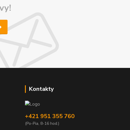
vy!
Kontakty
+421 951 355 760
(Po-Pia, 8-16 hod.)