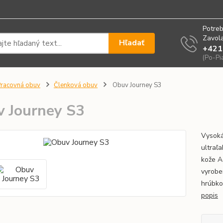
Potreb
Zavola
Hľadať
+421
(Po-Pi
racovná obuv
Členková obuv
Obuv Journey S3
 Journey S3
Vysoká
ultraľ
kože A
vyrobe
hrúbko
popis