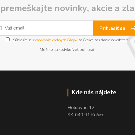
premeškajte novinky, akcie a zľa
Prihlásiť sa
Súhlasím so
spracovaním osobných údajov
za účelom zasielania newslettera.
Môžete sa kedykoľvek odhlásiť.
Kde nás nájdete
Holubyho 12
SK-040 01 Košice