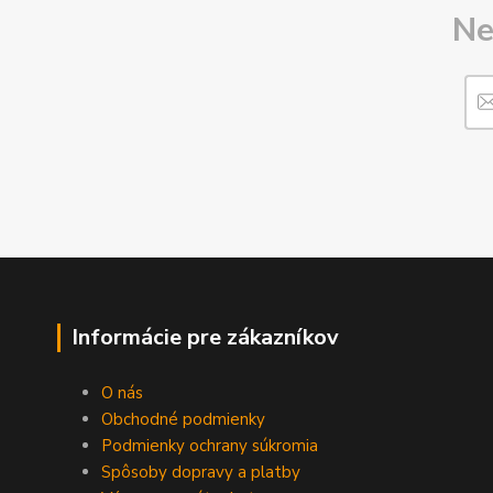
Ne
Informácie pre zákazníkov
O nás
Obchodné podmienky
Podmienky ochrany súkromia
Spôsoby dopravy a platby