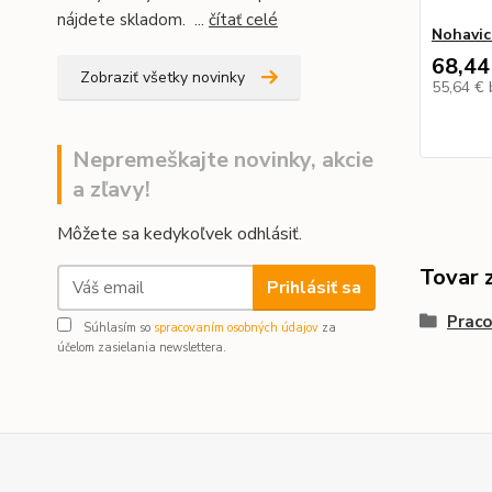
nájdete skladom. ...
čítať celé
Nohavi
68,44
Zobraziť všetky novinky
55,64 €
Nepremeškajte novinky, akcie
a zľavy!
Môžete sa kedykoľvek odhlásiť.
Tovar 
Prihlásiť sa
Praco
Súhlasím so
spracovaním osobných údajov
za
účelom zasielania newslettera.