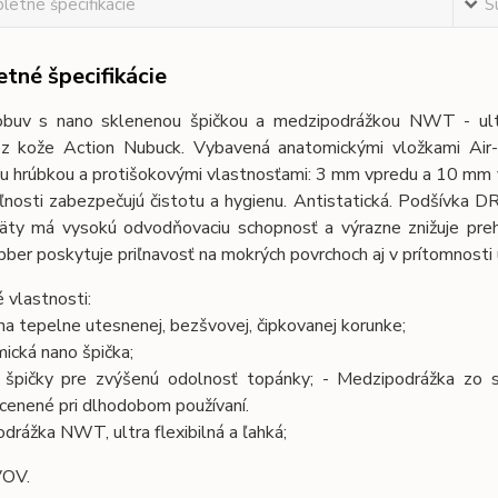
etné špecifikácie
S
tné špecifikácie
buv s nano sklenenou špičkou a medzipodrážkou NWT - ultr
z kože Action Nubuck. Vybavená anatomickými vložkami Air
ou hrúbkou a protišokovými vlastnosťami: 3 mm vpredu a 10 mm v
ľnosti zabezpečujú čistotu a hygienu. Antistatická. Podšívka 
päty má vysokú odvodňovaciu schopnosť a výrazne znižuje pre
er poskytuje priľnavosť na mokrých povrchoch aj v prítomnosti 
 vlastnosti:
na tepelne utesnenej, bezšvovej, čipkovanej korunke;
ická nano špička;
 špičky pre zvýšenú odolnosť topánky; - Medzipodrážka zo s
cenené pri dlhodobom používaní.
drážka NWT, ultra flexibilná a ľahká;
OV.