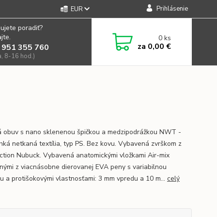
Prihlásenie
EUR
ujete poradiť?
jte.
0
ks
za
0,00 €
 951 355 760
a, 8-16 hod.)
 obuv s nano sklenenou špičkou a medzipodrážkou NWT -
ahká netkaná textília, typ PS. Bez kovu. Vybavená zvrškom z
ction Nubuck. Vybavená anatomickými vložkami Air-mix
nými z viacnásobne dierovanej EVA peny s variabilnou
u a protišokovými vlastnosťami: 3 mm vpredu a 10 m...
celý