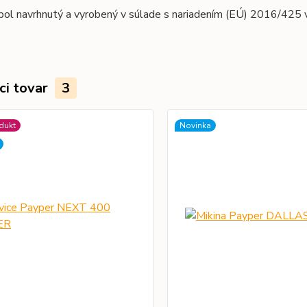
ol navrhnutý a vyrobený v súlade s nariadením (EÚ) 2016/425 v
ci tovar
3
dukt
Novinka