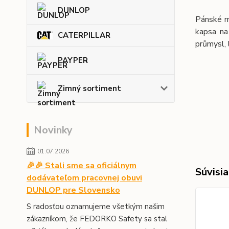
DUNLOP
Pánské mo
kapsa na
CATERPILLAR
průmysl, 
PAYPER
Zimný sortiment
Novinky
01.07.2026
🎉🎉 Stali sme sa oficiálnym
Súvisia
dodávateľom pracovnej obuvi
DUNLOP pre Slovensko
S radosťou oznamujeme všetkým našim
zákazníkom, že FEDORKO Safety sa stal