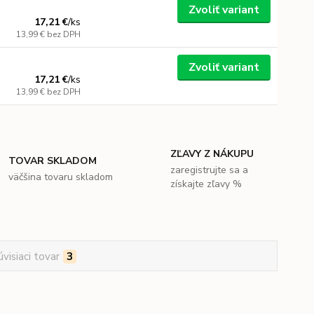
Zvoliť variant
17,21 €
/
ks
13,99 €
bez DPH
Zvoliť variant
17,21 €
/
ks
13,99 €
bez DPH
ZĽAVY Z NÁKUPU
TOVAR SKLADOM
zaregistrujte sa a
väčšina tovaru skladom
získajte zľavy %
úvisiaci tovar
3