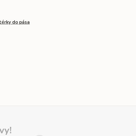
érky do pása
vy!