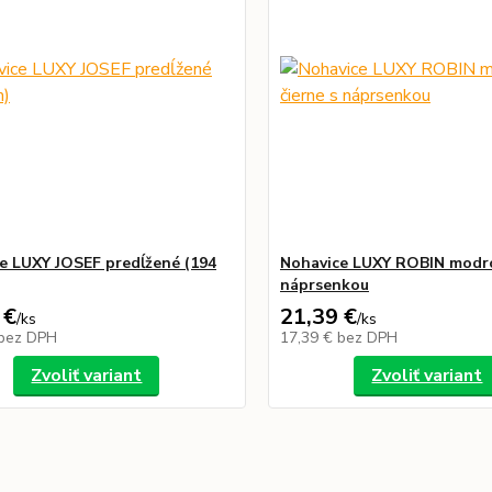
e LUXY JOSEF predĺžené (194
Nohavice LUXY ROBIN modro
náprsenkou
 €
21,39 €
/
ks
/
ks
bez DPH
17,39 €
bez DPH
Zvoliť variant
Zvoliť variant