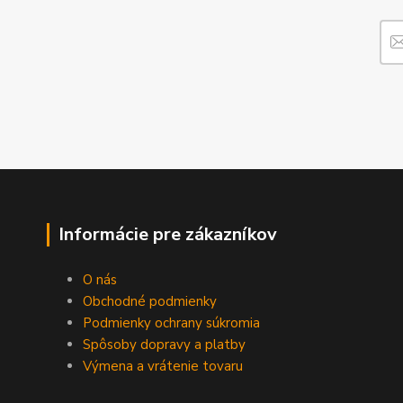
Informácie pre zákazníkov
O nás
Obchodné podmienky
Podmienky ochrany súkromia
Spôsoby dopravy a platby
Výmena a vrátenie tovaru