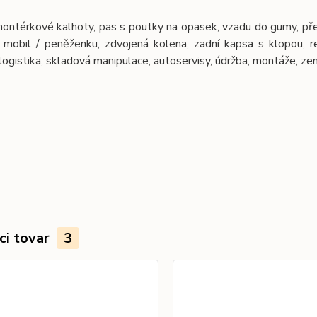
ntérkové kalhoty, pas s poutky na opasek, vzadu do gumy, předn
 mobil / peněženku, zdvojená kolena, zadní kapsa s klopou, ref
logistika, skladová manipulace, autoservisy, údržba, montáže, ze
ci tovar
3