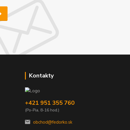
Kontakty
+421 951 355 760
(Po-Pia, 8-16 hod.)
obchod@fedorko.sk