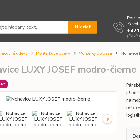
Potreb
Zavola
Hľadať
+421
(Po-Pi
racovné odevy
Montérkove odevy
Montérky do pása
Nohavice 
vice LUXY JOSEF modro-čierne
ukt
Pánské
přední
na mob
reflexn
logisti
Dos