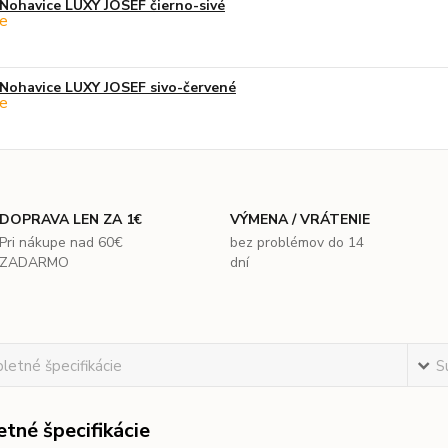
Nohavice LUXY JOSEF čierno-sivé
Nohavice LUXY JOSEF sivo-červené
DOPRAVA LEN ZA 1€
VÝMENA / VRÁTENIE
Pri nákupe nad 60€
bez problémov do 14
ZADARMO
dní
etné špecifikácie
S
tné špecifikácie