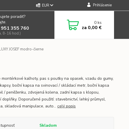
Prihlásenie
EUR
ujete poradiť?
jte.
0
ks
za
0,00 €
 951 355 760
a, 8-16 hod.)
LUXY JOSEF modro-čierne
 montérkové kalhoty, pas s poutky na opasek, vzadu do gumy,
 kapsy, boční kapsa na svinovací / skládací metr, boční kapsa
il / peněženku, zdvojená kolena, zadní kapsa s klopou,
í doplňky. Doporučené použití: stavebnictví, lehký průmysl,
ka, skladová manipulace, auto...
celý popis
tupnosť
Skladom