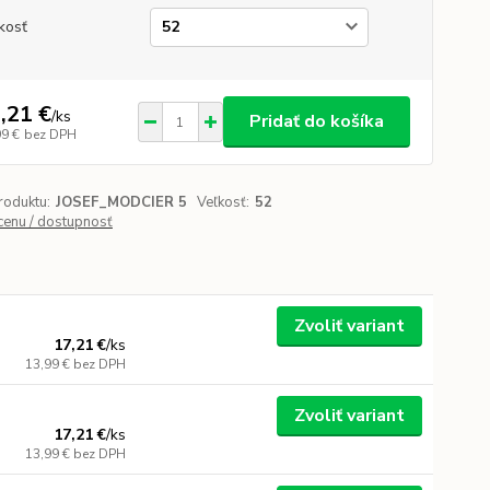
kosť
,21 €
/
ks
Pridať do košíka
99 €
bez DPH
roduktu:
JOSEF_MODCIER 5
Veľkosť:
52
 cenu / dostupnosť
Zvoliť variant
17,21 €
/
ks
13,99 €
bez DPH
Zvoliť variant
17,21 €
/
ks
13,99 €
bez DPH