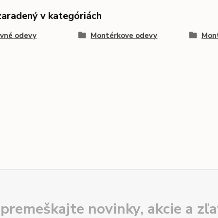
zaradený v kategóriách
ovné odevy
Montérkove odevy
Mont
premeškajte novinky, akcie a zľa