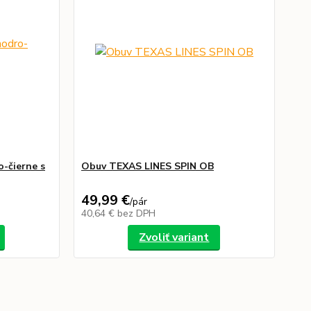
-čierne s
Obuv TEXAS LINES SPIN OB
49,99 €
/
pár
40,64 €
bez DPH
Zvoliť variant