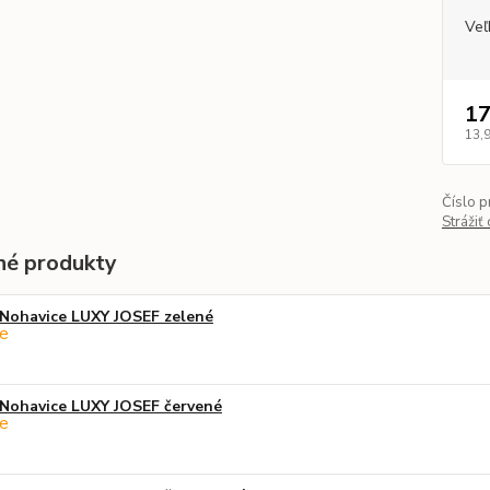
Veľ
17
13,
Číslo p
Strážiť
é produkty
Nohavice LUXY JOSEF zelené
Nohavice LUXY JOSEF červené