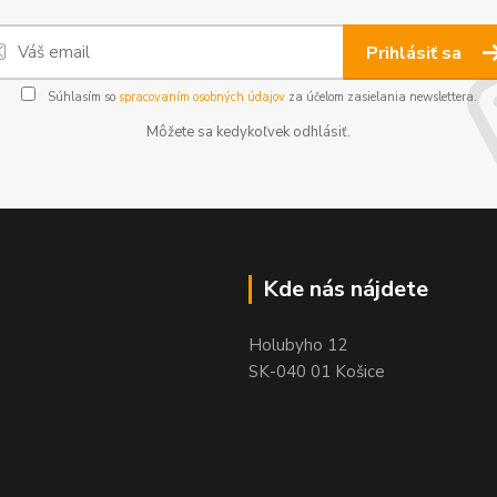
Prihlásiť sa
Súhlasím so
spracovaním osobných údajov
za účelom zasielania newslettera.
Môžete sa kedykoľvek odhlásiť.
Kde nás nájdete
Holubyho 12
SK-040 01 Košice