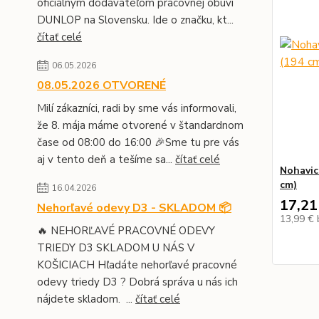
oficiálnym dodávateľom pracovnej obuvi
DUNLOP na Slovensku. Ide o značku, kt...
čítať celé
06.05.2026
08.05.2026 OTVORENÉ
Milí zákazníci, radi by sme vás informovali,
že 8. mája máme otvorené v štandardnom
čase od 08:00 do 16:00 🎉Sme tu pre vás
aj v tento deň a tešíme sa...
čítať celé
Nohavic
cm)
16.04.2026
17,21
Nehorľavé odevy D3 - SKLADOM 📦
13,99 €
🔥 NEHORĽAVÉ PRACOVNÉ ODEVY
TRIEDY D3 SKLADOM U NÁS V
KOŠICIACH Hľadáte nehorľavé pracovné
odevy triedy D3 ? Dobrá správa u nás ich
nájdete skladom. ...
čítať celé