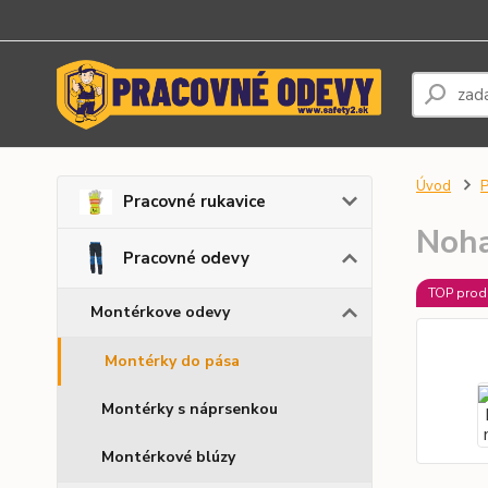
Úvod
P
Pracovné rukavice
Noha
Pracovné odevy
TOP prod
Montérkove odevy
Montérky do pása
Montérky s náprsenkou
Montérkové blúzy