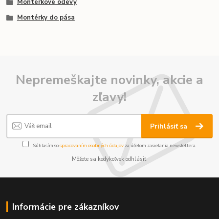
Montérkove odevy
Montérky do pása
Nepremeškajte novinky, akcie a
zľavy!
Prihlásiť sa
Súhlasím so
spracovaním osobných údajov
za účelom zasielania newslettera.
Môžete sa kedykoľvek odhlásiť.
Informácie pre zákazníkov