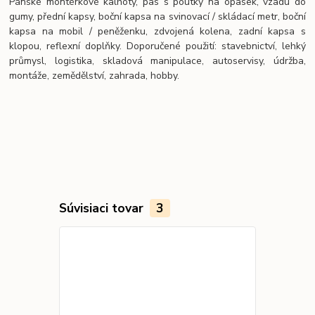
Pánské montérkové kalhoty, pas s poutky na opasek, vzadu do
gumy, přední kapsy, boční kapsa na svinovací / skládací metr, boční
kapsa na mobil / peněženku, zdvojená kolena, zadní kapsa s
klopou, reflexní doplňky. Doporučené použití: stavebnictví, lehký
průmysl, logistika, skladová manipulace, autoservisy, údržba,
montáže, zemědělství, zahrada, hobby.
Súvisiaci tovar
3