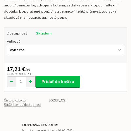
mobil / peněženku, zdvojená kolena, zadní kapsa s klopou, reflexní
doplňky. Doporučené použití: stavebnictví, lehký průmysl, logistika,
skladová manipulace, au...
celý popis
Dostupnosť
Skladom
Veľkosť
17,21 €
/
ks
13,99 €
bez DPH
Pridať do košíka
Číslo produktu:
JOZEF_CSI
Strážiť cenu / dostupnosť
DOPRAVA LEN ZA 1€
Pri nákupe nad 60€ ZADARMO