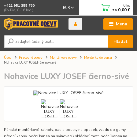
0
ks
+421 951 355 760
EUR
za
0,00 €
(Po-Pia, 8-16 hod.)
Menu
Hľadať
Úvod
Pracovné odevy
Montérkove odevy
Montérky do pása
Nohavice LUXY JOSEF čierno-sivé
Nohavice LUXY JOSEF čierno-sivé
Pánské montérkové kalhoty, pas s poutky na opasek, vzadu do gumy,
přední kapsy, boční kapsa na svinovací / skládací metr, boční kapsa na