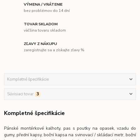
VÝMENA / VRÁTENIE
bez problémov do 14 dní
TOVAR SKLADOM
väčšina tovaru skladom
ZĽAVY Z NÁKUPU
zaregistrujte sa a získajte zľavy %
Kompletné špecifikácie
Súvisiaci tovar
3
Kompletné špecifikácie
Pánské montérkové kalhoty, pas s poutky na opasek, vzadu do
gumy, přední kapsy, boční kapsa na svinovací / skládací metr, boční