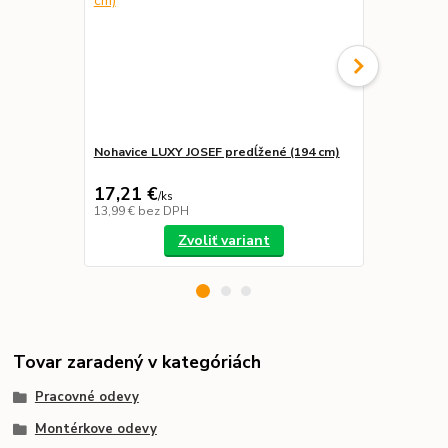
Nohavice LUXY JOSEF predĺžené (194 cm)
Nohavice LU
náprsenkou
17,21 €
21,39 €
/
ks
/
k
13,99 €
bez DPH
17,39 €
bez 
Zvoliť variant
Tovar zaradený v kategóriách
Pracovné odevy
Montérkove odevy