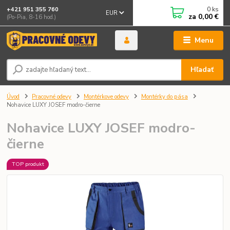
0
ks
+421 951 355 760
EUR
za
0,00 €
(Po-Pia, 8-16 hod.)
Menu
Hľadať
Úvod
Pracovné odevy
Montérkove odevy
Montérky do pása
Nohavice LUXY JOSEF modro-čierne
Nohavice LUXY JOSEF modro-
čierne
TOP produkt