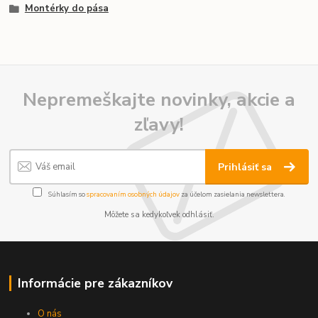
Montérky do pása
Nepremeškajte novinky, akcie a
zľavy!
Prihlásiť sa
Súhlasím so
spracovaním osobných údajov
za účelom zasielania newslettera.
Môžete sa kedykoľvek odhlásiť.
Informácie pre zákazníkov
O nás