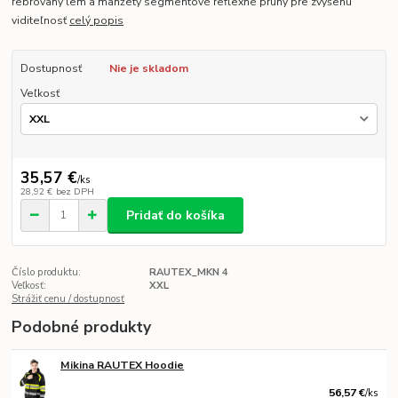
rebrovaný lem a manžety segmentové reflexné pruhy pre zvýšenú
viditeľnosť
celý popis
Dostupnosť
Nie je skladom
Veľkosť
35,57 €
/
ks
28,92 €
bez DPH
Pridať do košíka
Číslo produktu:
RAUTEX_MKN 4
Veľkosť:
XXL
Strážiť cenu / dostupnosť
Podobné produkty
Mikina RAUTEX Hoodie
56,57 €
/
ks