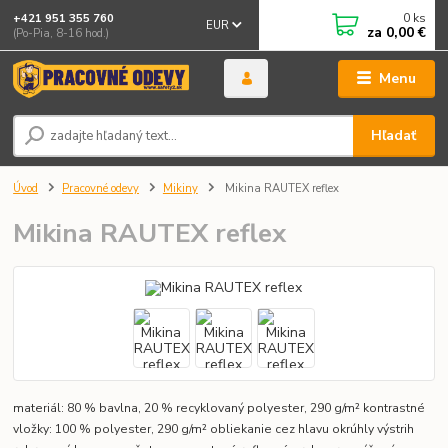
0
ks
+421 951 355 760
EUR
za
0,00 €
(Po-Pia, 8-16 hod.)
Menu
Hľadať
Úvod
Pracovné odevy
Mikiny
Mikina RAUTEX reflex
Mikina RAUTEX reflex
materiál: 80 % bavlna, 20 % recyklovaný polyester, 290 g/m² kontrastné
vložky: 100 % polyester, 290 g/m² obliekanie cez hlavu okrúhly výstrih