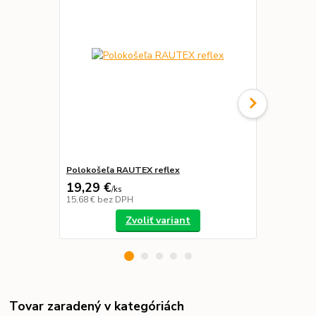
Polokošeľa RAUTEX reflex
Vesta RAUT
19,29 €
44,78 €
/
ks
/
k
15,68 €
bez DPH
36,41 €
bez 
Zvoliť variant
Tovar zaradený v kategóriách