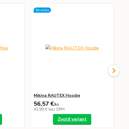
Novinka
No
Mikina RAUTEX Hoodie
Tr
56,57 €
10
/
ks
45,99 €
bez DPH
8,
Zvoliť variant