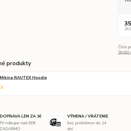
Veľ
35
28,
Číslo p
Strážiť
é produkty
Mikina RAUTEX Hoodie
DOPRAVA LEN ZA 1€
VÝMENA / VRÁTENIE
Pri nákupe nad 60€
bez problémov do 14
ZADARMO
dní