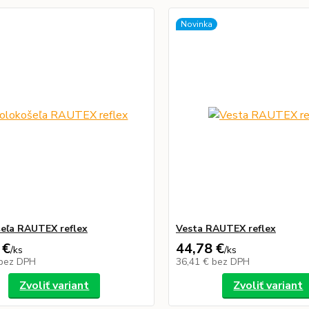
Novinka
eľa RAUTEX reflex
Vesta RAUTEX reflex
 €
44,78 €
/
ks
/
ks
bez DPH
36,41 €
bez DPH
Zvoliť variant
Zvoliť variant