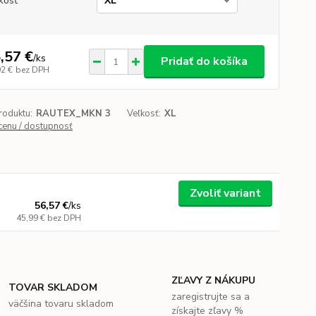
kosť
,57 €
/
ks
Pridať do košíka
92 €
bez DPH
roduktu:
RAUTEX_MKN 3
Veľkosť:
XL
 cenu / dostupnosť
Zvoliť variant
56,57 €
/
ks
45,99 €
bez DPH
ZĽAVY Z NÁKUPU
TOVAR SKLADOM
zaregistrujte sa a
väčšina tovaru skladom
získajte zľavy %