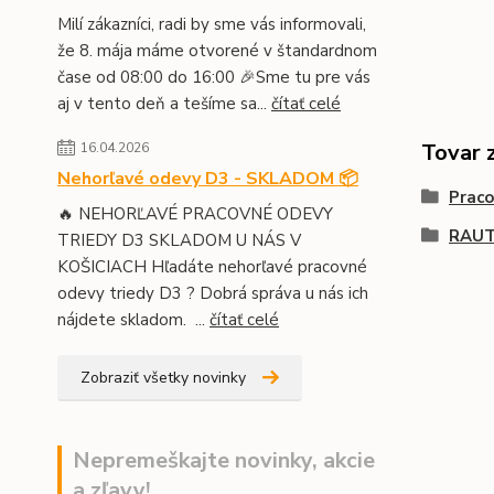
Milí zákazníci, radi by sme vás informovali,
že 8. mája máme otvorené v štandardnom
čase od 08:00 do 16:00 🎉Sme tu pre vás
aj v tento deň a tešíme sa...
čítať celé
Tovar 
16.04.2026
Nehorľavé odevy D3 - SKLADOM 📦
Prac
🔥 NEHORĽAVÉ PRACOVNÉ ODEVY
RAU
TRIEDY D3 SKLADOM U NÁS V
KOŠICIACH Hľadáte nehorľavé pracovné
odevy triedy D3 ? Dobrá správa u nás ich
nájdete skladom. ...
čítať celé
Zobraziť všetky novinky
Nepremeškajte novinky, akcie
a zľavy!