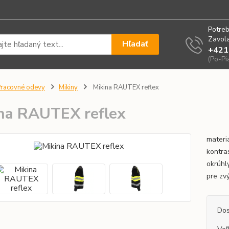
Potreb
Zavola
Hľadať
+421
(Po-Pi
racovné odevy
Mikiny
Mikina RAUTEX reflex
na RAUTEX reflex
materi
kontra
okrúhl
pre zv
Dos