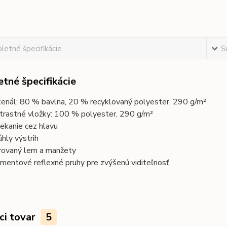
etné špecifikácie
S
tné špecifikácie
eriál: 80 % bavlna, 20 % recyklovaný polyester, 290 g/m²
trastné vložky: 100 % polyester, 290 g/m²
iekanie cez hlavu
úhly výstrih
rovaný lem a manžety
mentové reflexné pruhy pre zvýšenú viditeľnosť
ci tovar
5