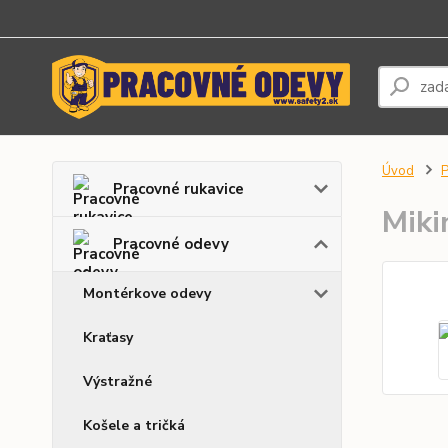
Úvod
P
Pracovné rukavice
Miki
Pracovné odevy
Montérkove odevy
Kraťasy
Výstražné
Košele a tričká