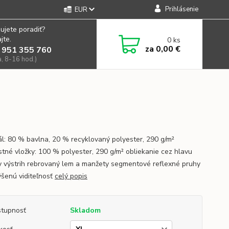
Prihlásenie
EUR
ujete poradiť?
jte.
0
ks
za
0,00 €
 951 355 760
a, 8-16 hod.)
ál: 80 % bavlna, 20 % recyklovaný polyester, 290 g/m²
stné vložky: 100 % polyester, 290 g/m² obliekanie cez hlavu
y výstrih rebrovaný lem a manžety segmentové reflexné pruhy
ýšenú viditeľnosť
celý popis
tupnosť
Skladom