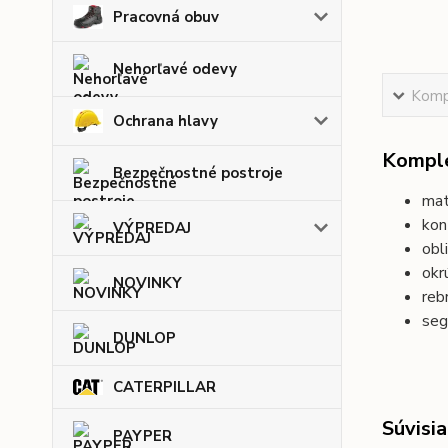
Pracovná obuv
Nehorľavé odevy
Kompl
Ochrana hlavy
Komple
Bezpečnostné postroje
mat
kon
VÝPREDAJ
obl
okr
NOVINKY
reb
seg
DUNLOP
CATERPILLAR
Súvisia
PAYPER