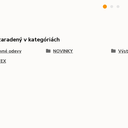
zaradený v kategóriách
ovné odevy
NOVINKY
Výst
TEX