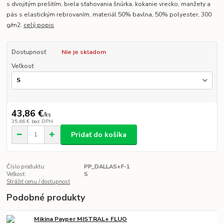
s dvojitým prešitím, biela sťahovania šnúrka, kokanie vrecko, manžety a
pás s elastickým rebrovaním, materiál 50% bavlna, 50% polyester, 300
g/m2.
celý popis
Dostupnosť
Nie je skladom
Veľkosť
43,86 €
/
ks
35,66 €
bez DPH
Pridať do košíka
Číslo produktu:
PP_DALLAS+F-1
Veľkosť:
S
Strážiť cenu / dostupnosť
Podobné produkty
Mikina Payper MISTRAL+ FLUO