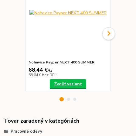
Nohavice Payper NEXT 400 SUMMER
Obuv PAYPE
68,44 €
67,64 €
/
ks
/
p
55,64 €
bez DPH
54,99 €
bez 
Zvoliť variant
Tovar zaradený v kategóriách
Pracovné odevy