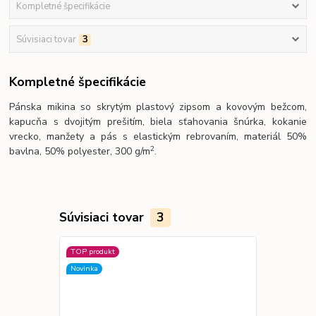
Kompletné špecifikácie
Súvisiaci tovar
3
Kompletné špecifikácie
Pánska mikina so skrytým plastový zipsom a kovovým bežcom,
kapucňa s dvojitým prešitím, biela sťahovania šnúrka, kokanie
vrecko, manžety a pás s elastickým rebrovaním, materiál 50%
2
bavlna, 50% polyester, 300 g/m
.
Súvisiaci tovar
3
TOP produkt
Novinka
Novinka