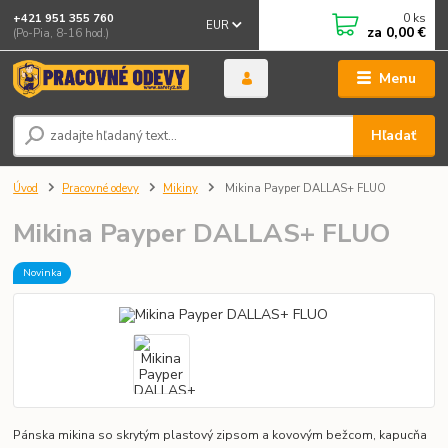
0
ks
+421 951 355 760
EUR
za
0,00 €
(Po-Pia, 8-16 hod.)
Menu
Hľadať
Úvod
Pracovné odevy
Mikiny
Mikina Payper DALLAS+ FLUO
Mikina Payper DALLAS+ FLUO
Novinka
Pánska mikina so skrytým plastový zipsom a kovovým bežcom, kapucňa