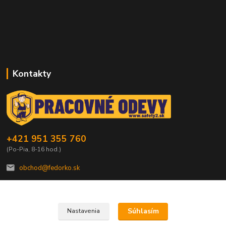
Kontakty
+421 951 355 760
(Po-Pia, 8-16 hod.)
obchod@fedorko.sk
Súhlasím
Nastavenia