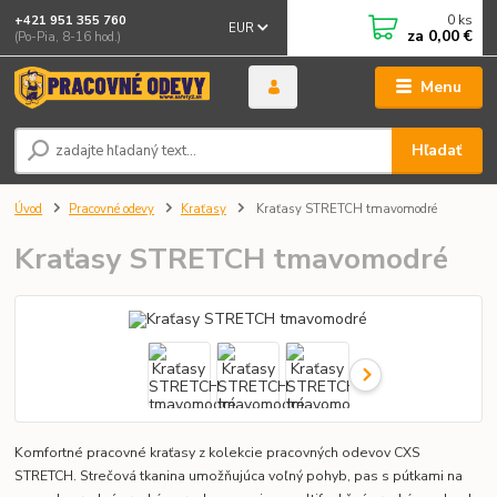
0
ks
+421 951 355 760
EUR
za
0,00 €
(Po-Pia, 8-16 hod.)
Menu
Hľadať
Úvod
Pracovné odevy
Kraťasy
Kraťasy STRETCH tmavomodré
Kraťasy STRETCH tmavomodré
Komfortné pracovné kraťasy z kolekcie pracovných odevov CXS
STRETCH. Strečová tkanina umožňujúca voľný pohyb, pas s pútkami na