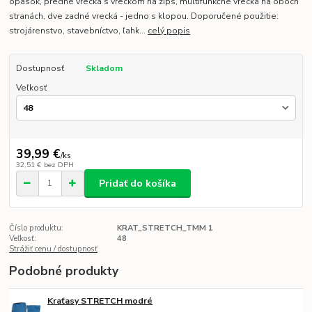
opasok, predné vrecká s vreckom na zips, multifunkčné vrecká na oboch
stranách, dve zadné vrecká - jedno s klopou. Doporučené použitie:
strojárenstvo, stavebníctvo, ľahk...
celý popis
Dostupnosť
Skladom
Veľkosť
39,99 €
/
ks
32,51 €
bez DPH
Pridať do košíka
Číslo produktu:
KRAT_STRETCH_TMM 1
Veľkosť:
48
Strážiť cenu / dostupnosť
Podobné produkty
Kraťasy STRETCH modré