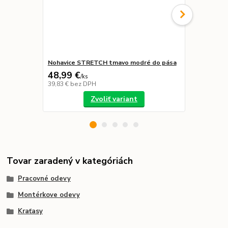
Nohavice STRETCH tmavo modré do pása
Polokošeľa 
48,99 €
19,29 €
/
ks
/
k
39,83 €
bez DPH
15,68 €
bez 
Zvoliť variant
Tovar zaradený v kategóriách
Pracovné odevy
Montérkove odevy
Kraťasy