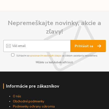
Nepremeškajte novinky, akcie a
zľavy!
Prihlásiť sa
Súhlasím so
spracovaním osobných údajov
za účelom zasielania newslettera.
Môžete sa kedykoľvek odhlásiť.
Informácie pre zákazníkov
O nás
Obchodné podmienky
Podmienky ochrany súkromia