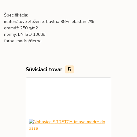
Špecifikácia:
materiálové zloženie: bavlna 98%, elastan 2%
gramáž: 250 g/m2
normy: EN ISO 13688
farba: modro/čierna
Súvisiaci tovar
5