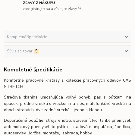
ZĽAVY Z NÁKUPU
zaregistrujte sa a získajte zľavy %
Kompletné špecifikácie
Súvisiaci tovar
5
Kompletné špecifikácie
Komfortné pracovné kraťasy z kolekcie pracovných odevov CXS
STRETCH.
Strečová tkanina umožňujúca voľný pohyb, pas s pútkami na
opasok, predné vrecká s vreckom na zips, multifunkčné vrecká na
oboch stranách, dve zadné vrecká - jedno s klopou.
Doporučené použitie: strojárenstvo, stavebníctvo, ľahký priemysel,
automobilový priemysel, logistika, skladová manipulácia, špedícia,
autoservisy, údržba, montáže, záhrada, hobby.