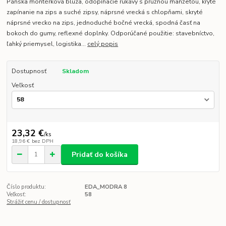
Pánska montérková blúza, odopínacie rukávy s pružnou manžetou, kryté
zapínanie na zips a suché zipsy, náprsné vrecká s chlopňami, skryté
náprsné vrecko na zips, jednoduché bočné vrecká, spodná časť na
bokoch do gumy, reflexné doplnky. Odporúčané použitie: stavebníctvo,
ľahký priemysel, logistika...
celý popis
Dostupnosť
Skladom
Veľkosť
23,32 €
/
ks
18,96 €
bez DPH
Pridať do košíka
Číslo produktu:
EDA_MODRA 8
Veľkosť:
58
Strážiť cenu / dostupnosť