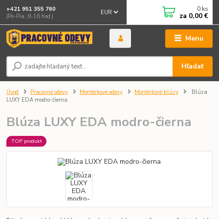
0
ks
+421 951 355 760
EUR
za
0,00 €
(Po-Pia, 8-16 hod.)
Menu
Hľadať
Úvod
Pracovné odevy
Montérkove odevy
Montérkové blúzy
Blúza
LUXY EDA modro-čierna
Blúza LUXY EDA modro-čierna
TOP produkt