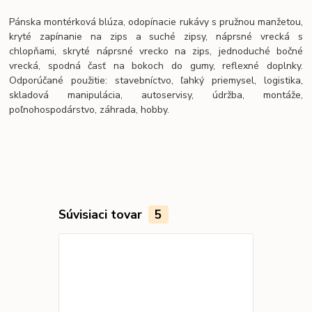
Pánska montérková blúza, odopínacie rukávy s pružnou manžetou,
kryté zapínanie na zips a suché zipsy, náprsné vrecká s
chlopňami, skryté náprsné vrecko na zips, jednoduché bočné
vrecká, spodná časť na bokoch do gumy, reflexné doplnky.
Odporúčané použitie: stavebníctvo, ľahký priemysel, logistika,
skladová manipulácia, autoservisy, údržba, montáže,
poľnohospodárstvo, záhrada, hobby.
Súvisiaci tovar
5
TOP produkt