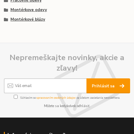
Pracovné odevy
Montérkove odevy
Montérkové blúzy
Nepremeškajte novinky, akcie a
zľavy!
Prihlásiť sa
Súhlasím so
spracovaním osobných údajov
za účelom zasielania newslettera.
Môžete sa kedykoľvek odhlásiť.