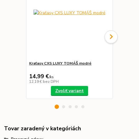
Kraťasy CXS LUXY TOMÁŠ modré
Nohavice LU
14,99 €
17,21 €
/
ks
/
k
12,19 €
bez DPH
13,99 €
bez 
Zvoliť variant
Tovar zaradený v kategóriách