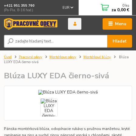
0
ks
+421 951 355 760
EUR
za
0,00 €
(Po-Pia, 8-16 hod.)
Menu
Hľadať
Úvod
Pracovné odevy
Montérkove odevy
Montérkové blúzy
Blúza
LUXY EDA čierno-sivá
Blúza LUXY EDA čierno-sivá
Pánska montérková blúza, odopínacie rukávy s pružnou manžetou, kryté
zapínanie na zips a suché zipsy, náprsné vrecká s chlopňami, skryté