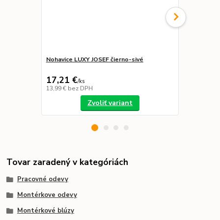
Nohavice LUXY JOSEF čierno-sivé
Nohavice LU
náprsenkou
17,21 €
21,39 €
/
ks
/
k
13,99 €
bez DPH
17,39 €
bez 
Zvoliť variant
Tovar zaradený v kategóriách
Pracovné odevy
Montérkove odevy
Montérkové blúzy