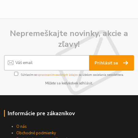
Nepremeškajte novinky, akcie a
zľavy!
Prihlásiť sa
Súhlasím so
spracovaním osobných údajov
za účelom zasielania newslettera.
Môžete sa kedykoľvek odhlásiť.
Informácie pre zákazníkov
O nás
Obchodné podmienky