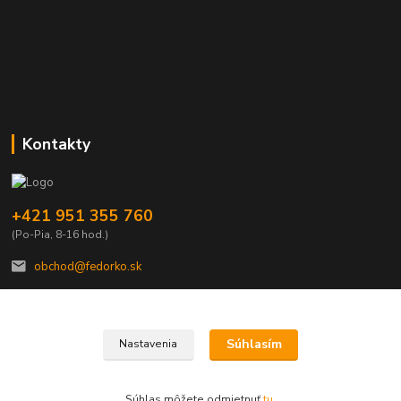
Kontakty
+421 951 355 760
(Po-Pia, 8-16 hod.)
obchod@fedorko.sk
Súhlasím
Nastavenia
© Copyright FEDORKO s.r.o. 1990
Súhlas môžete odmietnuť
tu
.