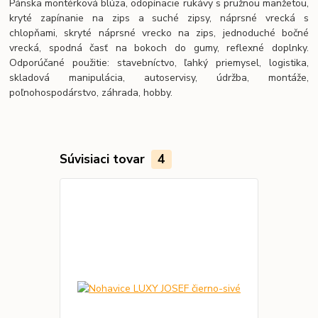
Pánska montérková blúza, odopínacie rukávy s pružnou manžetou,
kryté zapínanie na zips a suché zipsy, náprsné vrecká s
chlopňami, skryté náprsné vrecko na zips, jednoduché bočné
vrecká, spodná časť na bokoch do gumy, reflexné doplnky.
Odporúčané použitie: stavebníctvo, ľahký priemysel, logistika,
skladová manipulácia, autoservisy, údržba, montáže,
poľnohospodárstvo, záhrada, hobby.
Súvisiaci tovar
4