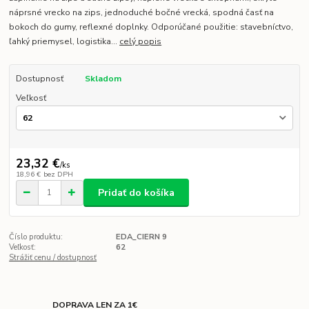
náprsné vrecko na zips, jednoduché bočné vrecká, spodná časť na
bokoch do gumy, reflexné doplnky. Odporúčané použitie: stavebníctvo,
ľahký priemysel, logistika...
celý popis
Dostupnosť
Skladom
Veľkosť
23,32 €
/
ks
18,96 €
bez DPH
Pridať do košíka
Číslo produktu:
EDA_CIERN 9
Veľkosť:
62
Strážiť cenu / dostupnosť
DOPRAVA LEN ZA 1€