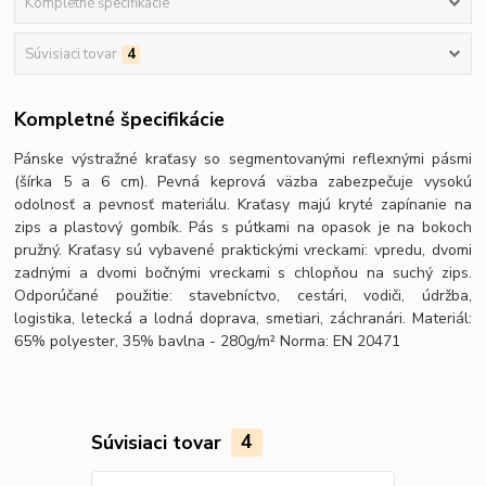
Kompletné špecifikácie
Súvisiaci tovar
4
Kompletné špecifikácie
Pánske výstražné kraťasy so segmentovanými reflexnými pásmi
(šírka 5 a 6 cm). Pevná keprová väzba zabezpečuje vysokú
odolnosť a pevnosť materiálu. Kraťasy majú kryté zapínanie na
zips a plastový gombík. Pás s pútkami na opasok je na bokoch
pružný. Kraťasy sú vybavené praktickými vreckami: vpredu, dvomi
zadnými a dvomi bočnými vreckami s chlopňou na suchý zips.
Odporúčané použitie: stavebníctvo, cestári, vodiči, údržba,
logistika, letecká a lodná doprava, smetiari, záchranári. Materiál:
65% polyester, 35% bavlna - 280g/m² Norma: EN 20471
Súvisiaci tovar
4