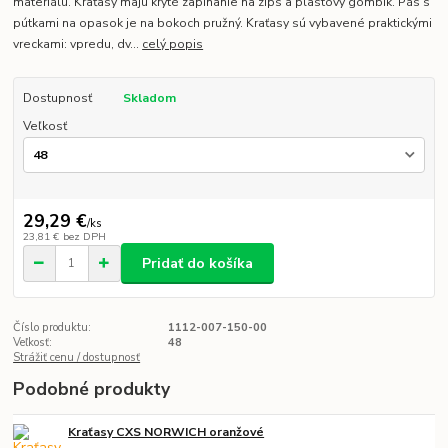
materiálu. Kraťasy majú kryté zapínanie na zips a plastový gombík. Pás s
pútkami na opasok je na bokoch pružný. Kraťasy sú vybavené praktickými
vreckami: vpredu, dv...
celý popis
Dostupnosť
Skladom
Veľkosť
29,29 €
/
ks
23,81 €
bez DPH
Pridať do košíka
Číslo produktu:
1112-007-150-00
Veľkosť:
48
Strážiť cenu / dostupnosť
Podobné produkty
Kraťasy CXS NORWICH oranžové