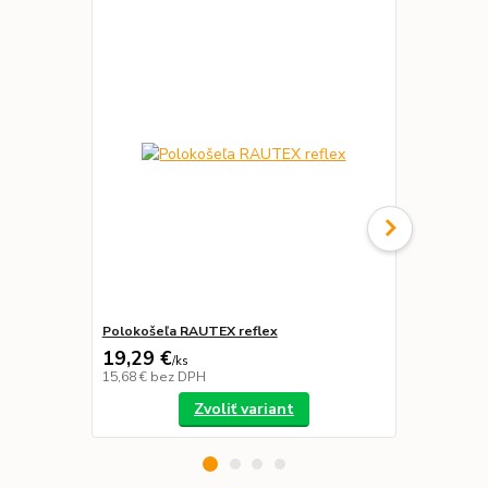
Novinka
Polokošeľa RAUTEX reflex
Mikina RAU
19,29 €
56,57 €
/
ks
/
k
15,68 €
bez DPH
45,99 €
bez 
Zvoliť variant