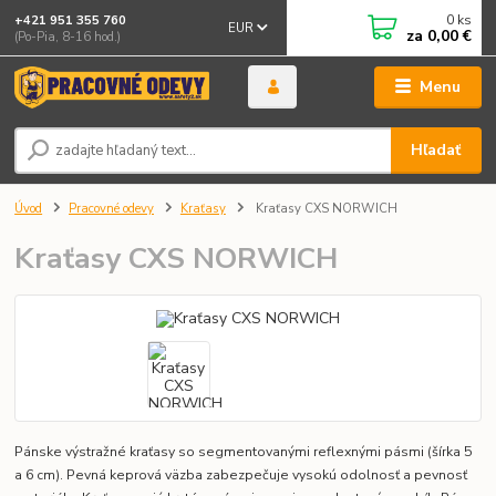
0
ks
+421 951 355 760
EUR
za
0,00 €
(Po-Pia, 8-16 hod.)
Menu
Hľadať
Úvod
Pracovné odevy
Kraťasy
Kraťasy CXS NORWICH
Kraťasy CXS NORWICH
Pánske výstražné kraťasy so segmentovanými reflexnými pásmi (šírka 5
a 6 cm). Pevná keprová väzba zabezpečuje vysokú odolnosť a pevnosť