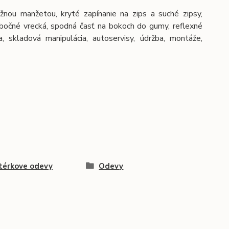
nou manžetou, kryté zapínanie na zips a suché zipsy,
 bočné vrecká, spodná časť na bokoch do gumy, reflexné
a, skladová manipulácia, autoservisy, údržba, montáže,
térkove odevy
Odevy