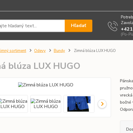
Potreb
Zavola
Hľadať
+421
(Po-Pi
imný sortiment
Odevy
Bundy
Zimná blúza LUX HUGO
ná blúza LUX HUGO
Pánska
pružno
vrecká
bočné 
Odporú
Dos