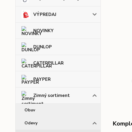
VÝPREDAJ
NOVINKY
DUNLOP
CATERPILLAR
PAYPER
Zimný sortiment
Obuv
Komple
Odevy