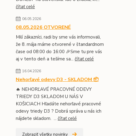
čítať celé
06.05.2026
08.05.2026 OTVORENÉ
Milí zákazníci, radi by sme vás informovali,
že 8. mája máme otvorené v štandardnom
čase od 08:00 do 16:00 🎉Sme tu pre vás
aj v tento deň a tešíme sa...
čítať celé
16.04.2026
Nehorľavé odevy D3 - SKLADOM 📦
🔥 NEHORĽAVÉ PRACOVNÉ ODEVY
TRIEDY D3 SKLADOM U NÁS V
KOŠICIACH Hľadáte nehorľavé pracovné
odevy triedy D3 ? Dobrá správa u nás ich
nájdete skladom. ...
čítať celé
Zobraziť všetky novinky