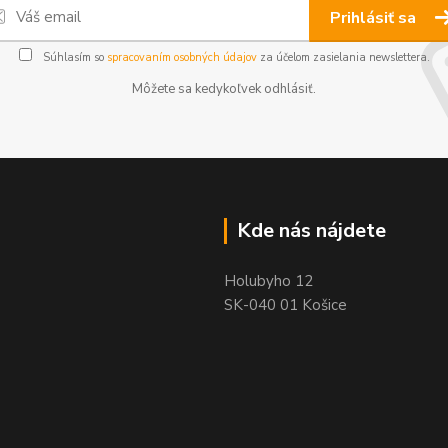
Prihlásiť sa
Súhlasím so
spracovaním osobných údajov
za účelom zasielania newslettera.
Môžete sa kedykoľvek odhlásiť.
Kde nás nájdete
Holubyho 12
SK-040 01 Košice