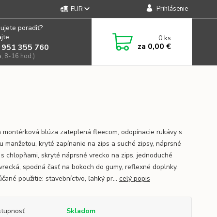
Prihlásenie
EUR
ujete poradiť?
jte.
0
ks
za
0,00 €
 951 355 760
a, 8-16 hod.)
 montérková blúza zateplená fleecom, odopínacie rukávy s
u manžetou, kryté zapínanie na zips a suché zipsy, náprsné
 s chlopňami, skryté náprsné vrecko na zips, jednoduché
vrecká, spodná časť na bokoch do gumy, reflexné doplnky.
čané použitie: stavebníctvo, ľahký pr...
celý popis
tupnosť
Skladom