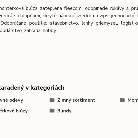
ontérková blúza zateplená fleecom, odopínacie rukávy s pruž
vrecká s chlopňami, skryté náprsné vrecko na zips, jednoduché
 Odporúčané použitie: stavebníctvo, ľahký priemysel, logistik
podárstvo, záhrada, hobby.
zaradený v kategóriách
ovné odevy
Zimný sortiment
Mon
rkové blúzy
Bundy