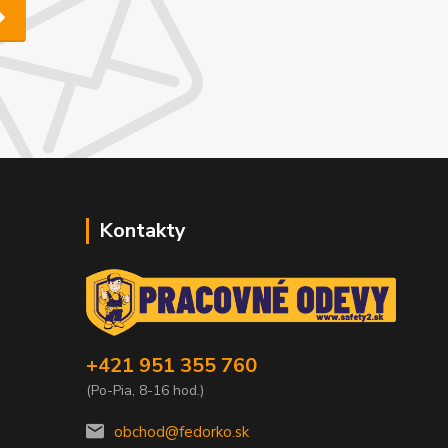
Kontakty
+421 951 355 760
(Po-Pia, 8-16 hod.)
obchod@fedorko.sk