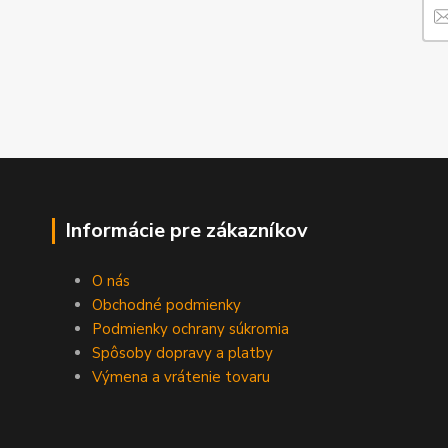
Informácie pre zákazníkov
O nás
Obchodné podmienky
Podmienky ochrany súkromia
Spôsoby dopravy a platby
Výmena a vrátenie tovaru