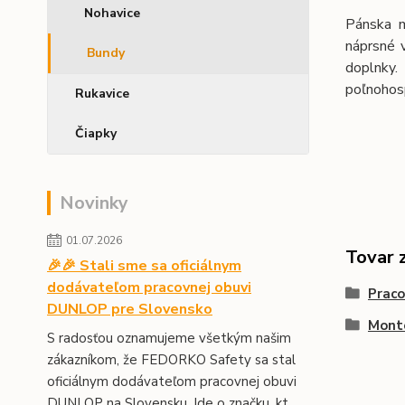
Nohavice
Pánska m
náprsné 
Bundy
doplnky.
poľnohos
Rukavice
Čiapky
Novinky
01.07.2026
Tovar 
🎉🎉 Stali sme sa oficiálnym
dodávateľom pracovnej obuvi
Prac
DUNLOP pre Slovensko
Monté
S radosťou oznamujeme všetkým našim
zákazníkom, že FEDORKO Safety sa stal
oficiálnym dodávateľom pracovnej obuvi
DUNLOP na Slovensku. Ide o značku, kt...