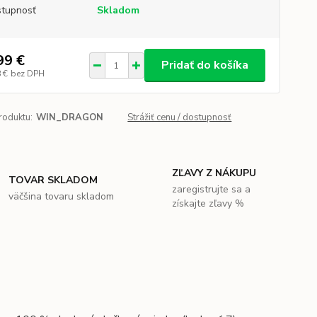
tupnosť
Skladom
99 €
Pridať do košíka
 €
bez DPH
roduktu:
WIN_DRAGON
Strážiť cenu / dostupnosť
ZĽAVY Z NÁKUPU
TOVAR SKLADOM
zaregistrujte sa a
väčšina tovaru skladom
získajte zľavy %