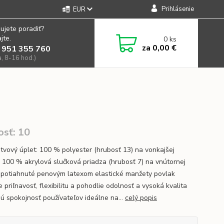
Prihlásenie
EUR
ujete poradiť?
jte.
0
ks
za
0,00 €
 951 355 760
a, 8-16 hod.)
osť: 10
stvový úplet: 100 % polyester (hrubosť 13) na vonkajšej
, 100 % akrylová slučková priadza (hrubosť 7) na vnútornej
 potiahnuté penovým latexom elastické manžety povlak
e priľnavosť, flexibilitu a pohodlie odolnosť a vysoká kvalita
jú spokojnosť používateľov ideálne na...
celý popis