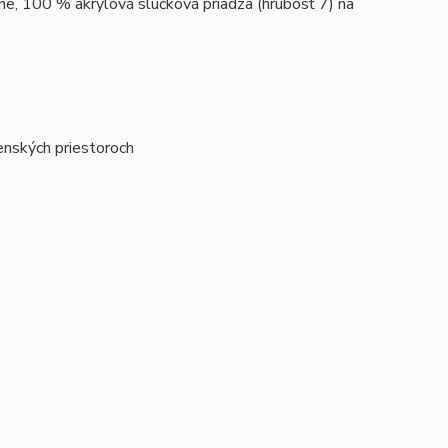
ne, 100 % akrylová slučková priadza (hrubosť 7) na
renských priestoroch