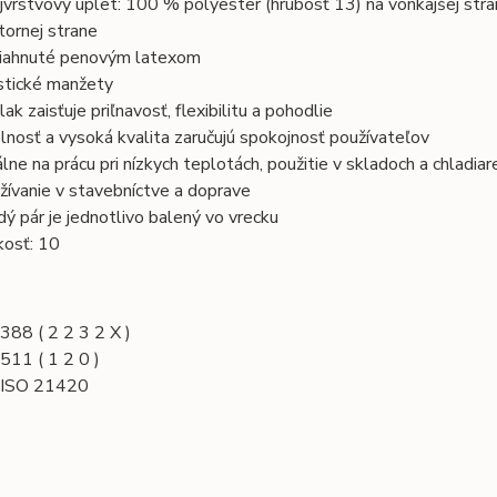
jvrstvový úplet: 100 % polyester (hrubosť 13) na vonkajšej stra
tornej strane
iahnuté penovým latexom
stické manžety
lak zaisťuje priľnavosť, flexibilitu a pohodlie
lnosť a vysoká kvalita zaručujú spokojnosť používateľov
álne na prácu pri nízkych teplotách, použitie v skladoch a chladia
žívanie v stavebníctve a doprave
dý pár je jednotlivo balený vo vrecku
kosť: 10
388 ( 2 2 3 2 X )
511 ( 1 2 0 )
 ISO 21420