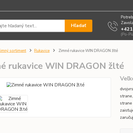
Potreb
Zavola
Hľadať
+421
(Po-Pi
imný sortiment
Rukavice
Zimné rukavice WIN DRAGON žlté
é rukavice WIN DRAGON žlté
Veľk
dvojvr
strane
strane
zaisťuj
zaruču