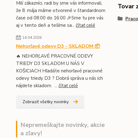
Milí zákazníci, radi by sme vás informovali,
Tovar 
že 8. mája máme otvorené v štandardnom
čase od 08:00 do 16:00 🎉Sme tu pre vás
Praco
aj v tento deň a tešíme sa...
čítať celé
16.04.2026
Nehorľavé odevy D3 - SKLADOM 📦
🔥 NEHORĽAVÉ PRACOVNÉ ODEVY
TRIEDY D3 SKLADOM U NÁS V
KOŠICIACH Hľadáte nehorľavé pracovné
odevy triedy D3 ? Dobrá správa u nás ich
nájdete skladom. ...
čítať celé
Zobraziť všetky novinky
Nepremeškajte novinky, akcie
a zľavy!