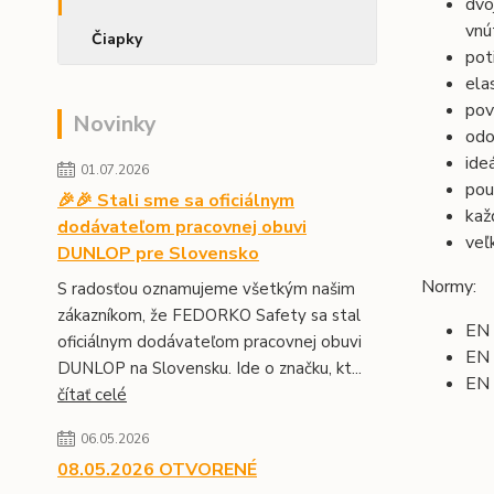
dvo
vnú
Čiapky
pot
ela
pov
Novinky
odo
ide
01.07.2026
pou
🎉🎉 Stali sme sa oficiálnym
kaž
dodávateľom pracovnej obuvi
veľ
DUNLOP pre Slovensko
Normy:
S radosťou oznamujeme všetkým našim
zákazníkom, že FEDORKO Safety sa stal
EN 
oficiálnym dodávateľom pracovnej obuvi
EN 
DUNLOP na Slovensku. Ide o značku, kt...
EN
čítať celé
06.05.2026
08.05.2026 OTVORENÉ