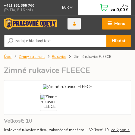
0
ks
+421 951 355 760
EUR
za
0,00 €
(Po-Pia, 8-16 hod.)
Menu
Hľadať
Úvod
Zimný sortiment
Rukavice
Zimné rukavice FLEECE
Zimné rukavice FLEECE
Veľkosť: 10
Izolované rukavice z flísu, zakončené manžetou. Veľkosť: 10
celý popis