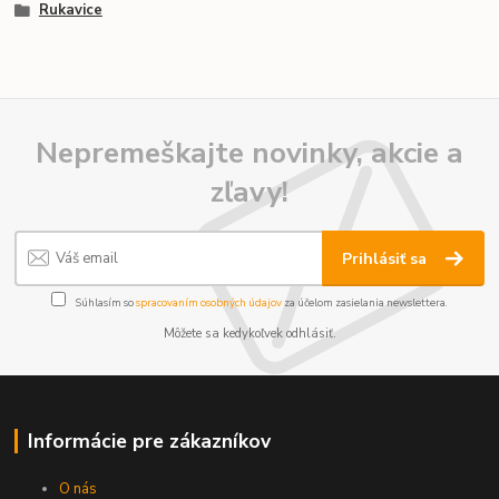
Rukavice
Nepremeškajte novinky, akcie a
zľavy!
Prihlásiť sa
Súhlasím so
spracovaním osobných údajov
za účelom zasielania newslettera.
Môžete sa kedykoľvek odhlásiť.
Informácie pre zákazníkov
O nás