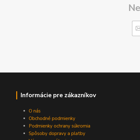
Ne
Informácie pre zákazníkov
O nás
Obchodné podmienky
Podmienky ochrany súkromia
Spôsoby dopravy a platby