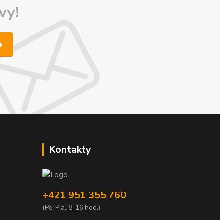
vy!
Kontakty
+421 951 355 760
(Po-Pia, 8-16 hod.)