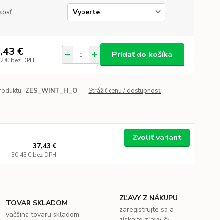
kosť
,43 €
Pridať do košíka
62 €
bez DPH
roduktu:
ZES_WINT_H_O
Strážiť cenu / dostupnosť
Zvoliť variant
37,43 €
30,43 €
bez DPH
ZĽAVY Z NÁKUPU
TOVAR SKLADOM
zaregistrujte sa a
väčšina tovaru skladom
získajte zľavy %