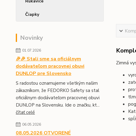
Rukavice
Čiapky
Kompl
Novinky
Komple
01.07.2026
🎉🎉 Stali sme sa oficiálnym
Zimná vy
dodávateľom pracovnej obuvi
DUNLOP pre Slovensko
vyr
zat
S radosťou oznamujeme všetkým našim
pro
zákazníkom, že FEDORKO Safety sa stal
tlm
oficiálnym dodávateľom pracovnej obuvi
pog
DUNLOP na Slovensku. Ide o značku, kt...
Kat
čítať celé
spĺ
06.05.2026
08.05.2026 OTVORENÉ