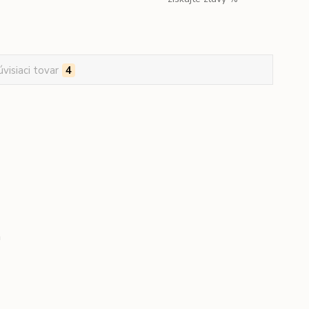
úvisiaci tovar
4
m