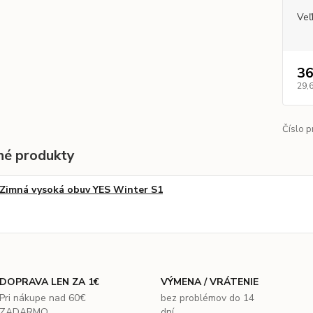
Veľ
36
29,
Číslo p
é produkty
Zimná vysoká obuv YES Winter S1
DOPRAVA LEN ZA 1€
VÝMENA / VRÁTENIE
Pri nákupe nad 60€
bez problémov do 14
ZADARMO
dní