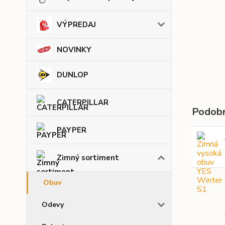
VÝPREDAJ
NOVINKY
DUNLOP
CATERPILLAR
Podobn
PAYPER
Zimný sortiment
Obuv
Odevy