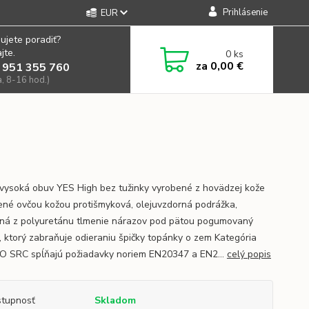
Prihlásenie
EUR
ujete poradiť?
jte.
0
ks
za
0,00 €
 951 355 760
a, 8-16 hod.)
vysoká obuv YES High bez tužinky vyrobené z hovädzej kože
ené ovčou kožou protišmyková, olejuvzdorná podrážka,
ná z polyuretánu tlmenie nárazov pod pätou pogumovaný
, ktorý zabraňuje odieraniu špičky topánky o zem Kategória
O SRC spĺňajú požiadavky noriem EN20347 a EN2...
celý popis
tupnosť
Skladom