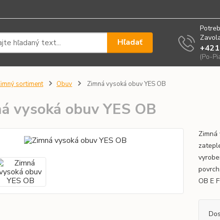
Potreb
Zavola
Hľadať
+421
(Po-Pi
imný sortiment
Obuv
Zimná vysoká obuv YES OB
á vysoká obuv YES OB
Zimná 
zatepl
vyrobe
povrch
OB E F
Dos