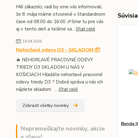
Milí zákazníci, radi by sme vás informovali,
že 8. mája máme otvorené v štandardnom
Súvisia
čase od 08:00 do 16:00 🎉Sme tu pre vás
aj v tento deň a tešíme sa...
čítať celé
16.04.2026
Nehorľavé odevy D3 - SKLADOM 📦
🔥 NEHORĽAVÉ PRACOVNÉ ODEVY
TRIEDY D3 SKLADOM U NÁS V
KOŠICIACH Hľadáte nehorľavé pracovné
odevy triedy D3 ? Dobrá správa u nás ich
nájdete skladom. ...
čítať celé
Zobraziť všetky novinky
Bunda I
Nepremeškajte novinky, akcie
a zľavy!