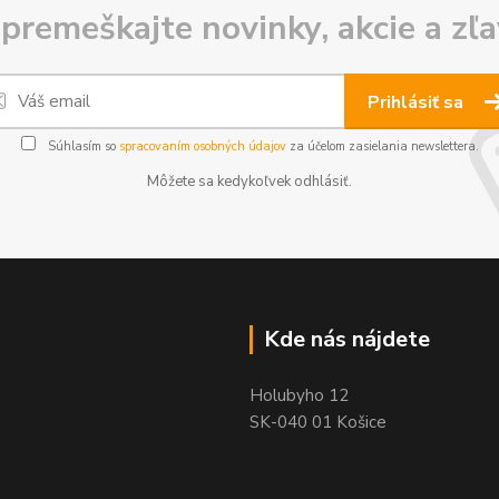
premeškajte novinky, akcie a zľa
Prihlásiť sa
Súhlasím so
spracovaním osobných údajov
za účelom zasielania newslettera.
Môžete sa kedykoľvek odhlásiť.
Kde nás nájdete
Holubyho 12
SK-040 01 Košice