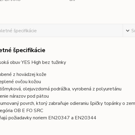
etné špecifikácie
S
tné špecifikácie
soká obuv YES High bez tužinky
obené z hovädzej kože
eplené ovčou kožou
tišmyková, olejuvzdorná podrážka, vyrobená z polyuretánu
enie nárazov pod pätou
umovaný povrch, ktorý zabraňuje odieraniu špičky topánky o ze
egória OB E FO SRC
ňajú požiadavky noriem EN20347 a EN20344