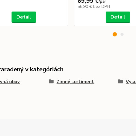
69,99 €
/
pár
56,90 €
bez DPH
Detail
Detail
zaradený v kategóriách
vná obuv
Zimný sortiment
Vyso