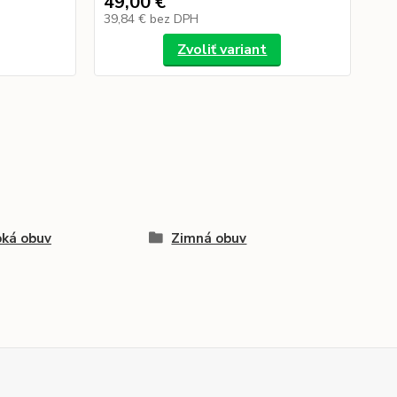
49,00 €
3,
39,84 €
bez DPH
3,
Zvoliť variant
ká obuv
Zimná obuv