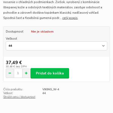
nosenie v chladných podmienkach. Zvršok, vyrobený z kombinácie
štiepanej kože a odolných textilných materiálov, zaisťuje odolnosť a
pohodlie a zároveň dodáva topánkam klasický, nadčasový vzhľad.
Spodná časť a flexibilná gumená podr...
celý popis
Dostupnosť
Nie je skladom
Veľkosť
37,49 €
30,48 €
bez DPH
Pridať do košíka
Číslo produktu:
VIKING_W-4
Veľkosť:
44
Strážiť cenu / dostupnosť