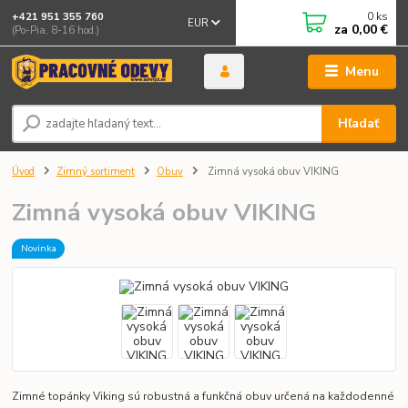
0
ks
+421 951 355 760
EUR
za
0,00 €
(Po-Pia, 8-16 hod.)
Menu
Hľadať
Úvod
Zimný sortiment
Obuv
Zimná vysoká obuv VIKING
Zimná vysoká obuv VIKING
Novinka
Zimné topánky Viking sú robustná a funkčná obuv určená na každodenné