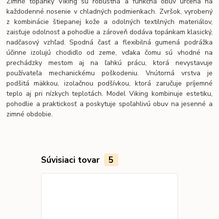
Zimné topánky Viking sú robustná a funkčná obuv určená na
každodenné nosenie v chladných podmienkach. Zvršok, vyrobený
z kombinácie štiepanej kože a odolných textilných materiálov,
zaisťuje odolnosť a pohodlie a zároveň dodáva topánkam klasický,
nadčasový vzhľad. Spodná časť a flexibilná gumená podrážka
účinne izolujú chodidlo od zeme, vďaka čomu sú vhodné na
prechádzky mestom aj na ľahkú prácu, ktorá nevystavuje
používateľa mechanickému poškodeniu. Vnútorná vrstva je
podšitá mäkkou, izolačnou podšívkou, ktorá zaručuje príjemné
teplo aj pri nízkych teplotách. Model Viking kombinuje estetiku,
pohodlie a praktickosť a poskytuje spoľahlivú obuv na jesenné a
zimné obdobie.
Súvisiaci tovar
5