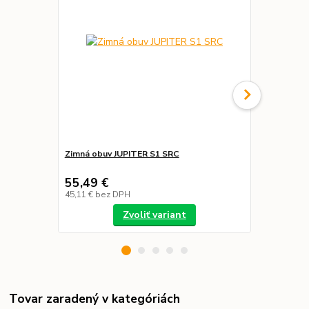
Zimná obuv JUPITER S1 SRC
Zimná bund
55,49 €
40,00 €
45,11 €
bez DPH
32,52 €
bez 
Zvoliť variant
Tovar zaradený v kategóriách