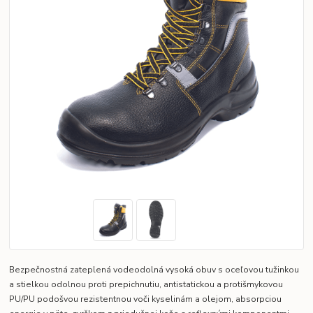
Bezpečnostná zateplená vodeodolná vysoká obuv s oceľovou tužinkou
a stielkou odolnou proti prepichnutiu, antistatickou a protišmykovou
PU/PU podošvou rezistentnou voči kyselinám a olejom, absorpciou