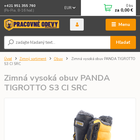
0
ks
+421 951 355 760
EUR
za
0,00 €
(Po-Pia, 8-16 hod.)
Menu
Hľadať
Úvod
Zimný sortiment
Obuv
Zimná vysoká obuv PANDA TIGROTTO
S3 CI SRC
Zimná vysoká obuv PANDA
TIGROTTO S3 CI SRC