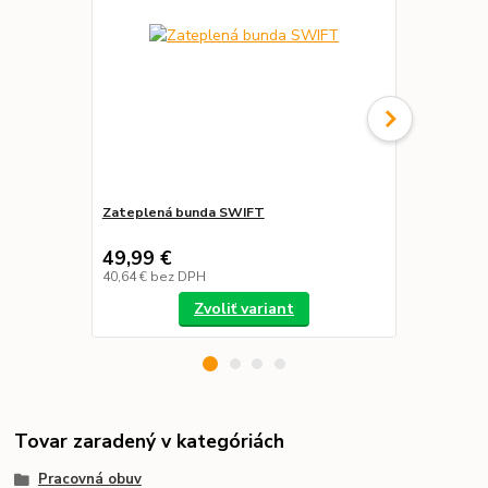
Zateplená bunda SWIFT
Zimná refl
SHORT
49,99 €
40,00 €
40,64 €
bez DPH
32,52 €
bez 
Zvoliť variant
Tovar zaradený v kategóriách
Pracovná obuv