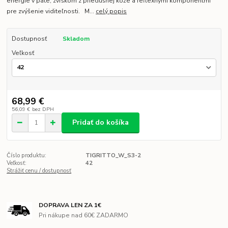
energie v päte, zvrškom z priedušnej kože a reflexnými komponentmi
pre zvýšenie viditeľnosti. M...
celý popis
Dostupnosť
Skladom
Veľkosť
68,99 €
56,09 €
bez DPH
Pridať do košíka
Číslo produktu:
TIGRITTO_W_S3-2
Veľkosť:
42
Strážiť cenu / dostupnosť
DOPRAVA LEN ZA 1€
Pri nákupe nad 60€ ZADARMO