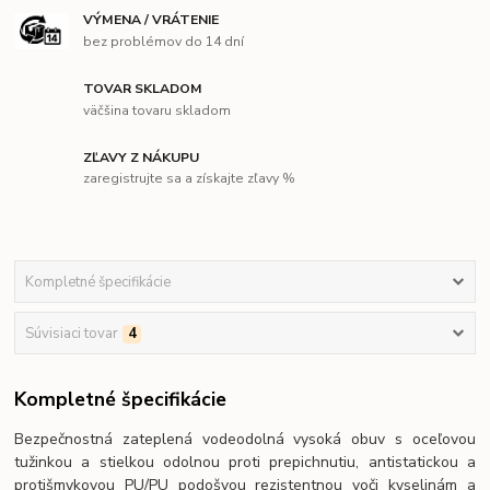
VÝMENA / VRÁTENIE
bez problémov do 14 dní
TOVAR SKLADOM
väčšina tovaru skladom
ZĽAVY Z NÁKUPU
zaregistrujte sa a získajte zľavy %
Kompletné špecifikácie
Súvisiaci tovar
4
Kompletné špecifikácie
Bezpečnostná zateplená vodeodolná vysoká obuv s oceľovou
tužinkou a stielkou odolnou proti prepichnutiu, antistatickou a
protišmykovou PU/PU podošvou rezistentnou voči kyselinám a