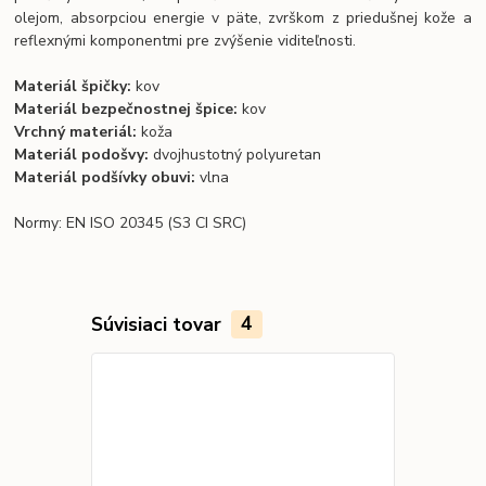
olejom, absorpciou energie v päte, zvrškom z priedušnej kože a
reflexnými komponentmi pre zvýšenie viditeľnosti.
Materiál špičky:
kov
Materiál bezpečnostnej špice:
kov
Vrchný materiál:
koža
Materiál podošvy:
dvojhustotný polyuretan
Materiál podšívky obuvi:
vlna
Normy: EN ISO 20345
(S3 CI SRC)
Súvisiaci tovar
4