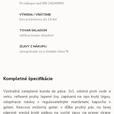
Pri nákupe nad 60€ ZADARMO
VÝMENA / VRÁTENIE
bez problémov do 14 dní
TOVAR SKLADOM
väčšina tovaru skladom
ZĽAVY Z NÁKUPU
zaregistrujte sa a získajte zľavy %
Kompletné špecifikácie
Výstražná zateplená bunda do pása, 2v1, odolná proti vode a
vetru, reflexné pruhy, lepené švy, zapínaná na zips krytý légou,
odopínacie rukávy s regulovateľnými manžetami, kapucňa v
golieri, fleecový vnútorný golier, v dĺžke pružný pás, na ľavej
náprsné vrecká kryté pätkou na suché zipsy, na pravej strane