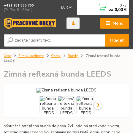
0
ks
+421 951 355 760
EUR
za
0,00 €
(Po-Pia, 8-16 hod.)
Menu
Hľadať
Úvod
Zimný sortiment
Odevy
Bundy
Zimná reflexná bunda
LEEDS
Zimná reflexná bunda LEEDS
Výstražná zateplená bunda do pása, 2v1, odolná proti vode a vetru,
reflexné pruhy, lepené švy, zapínaná na zips krytý légou, odopínacie