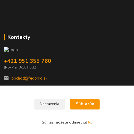
Kontakty
+421 951 355 760
(Po-Pia, 8-16 hod.)
obchod@fedorko.sk
Súhlasím
Nastavenia
© Copyright FEDORKO s.r.o. 1990
Súhlas môžete odmietnuť
tu
.
Vytvorené na
Eshop-rychlo.sk