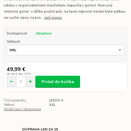
rukávy s regulovateľnými manžetami, kapucňa v golieri, fleecový
vnútorný golier, v dĺžke pružný pás, na ľavej náprsné vrecká kryté pätkou
na suché zipsy, na pra...
celý popis
Dostupnosť
Skladom
Veľkosť
49,99 €
40,64 €
bez DPH
Pridať do košíka
Číslo produktu:
LEEDS-5
Veľkosť:
XXL
Strážiť cenu / dostupnosť
DOPRAVA LEN ZA 1€