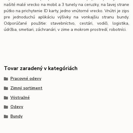
našité malé vrecko na mobil a 3 tunely na ceruzky, na ľavej strane
pútko na prichytenie ID karty, jedno vnútorné vrecko. Vnútri je zips
pre jednoduchú aplikáciu výšivky na vonkajšiu stranu bundy.
Odporúčané použitie: stavebníctvo, cestári, vodiči, logistika,
údržba, smetiari, záchranári, v zime a mokrom prostredí, robotníci.
Tovar zaradený v kategóriách
Pracovné odevy
Zimný sortiment
Výstražné
Odevy
Bundy