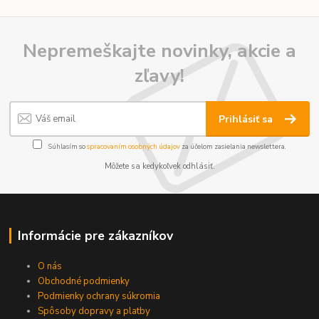
Nepremeškajte novinky, akcie a
zľavy!
Prihlásiť sa
Súhlasím so
spracovaním osobných údajov
za účelom zasielania newslettera.
Môžete sa kedykoľvek odhlásiť.
Informácie pre zákazníkov
O nás
Obchodné podmienky
Podmienky ochrany súkromia
Spôsoby dopravy a platby