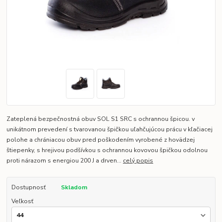
Zateplená bezpečnostná obuv SOL S1 SRC s ochrannou špicou. v
unikátnom prevedení s tvarovanou špičkou uľahčujúcou prácu v kľačiacej
polohe a chrániacou obuv pred poškodením vyrobené z hovädzej
štiepenky, s hrejivou podšívkou s ochrannou kovovou špičkou odolnou
proti nárazom s energiou 200 J a drven...
celý popis
Dostupnosť
Skladom
Veľkosť