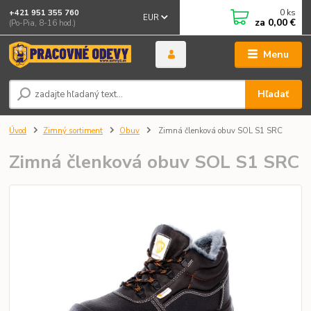
0
ks
+421 951 355 760
EUR
za
0,00 €
(Po-Pia, 8-16 hod.)
Menu
Hľadať
Úvod
Zimný sortiment
Obuv
Zimná členková obuv SOL S1 SRC
Zimná členková obuv SOL S1 SRC