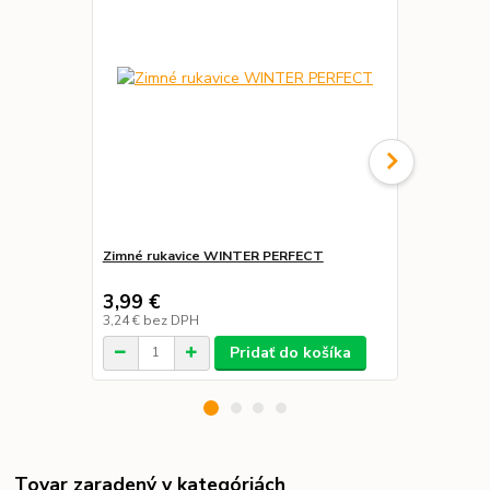
Zimné rukavice WINTER PERFECT
Zimná refl
3,99 €
49,00 €
3,24 €
bez DPH
39,84 €
bez 
Pridať do košíka
Tovar zaradený v kategóriách