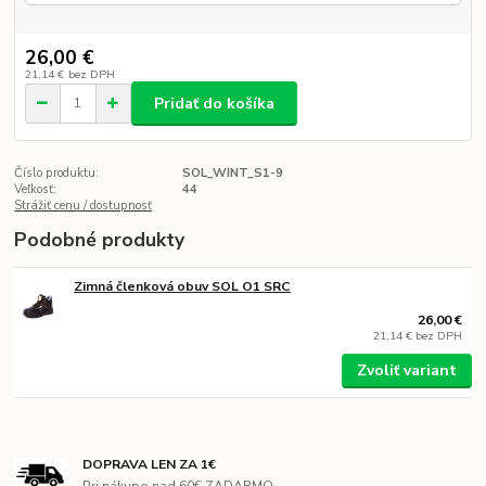
26,00 €
21,14 €
bez DPH
Pridať do košíka
Číslo produktu:
SOL_WINT_S1-9
Veľkosť:
44
Strážiť cenu / dostupnosť
Podobné produkty
Zimná členková obuv SOL O1 SRC
26,00 €
21,14 €
bez DPH
Zvoliť variant
DOPRAVA LEN ZA 1€
Pri nákupe nad 60€ ZADARMO