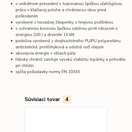
v unikátnom prevedení s tvarovanou špičkou uľahčujúcou
prácu v kľačiacej polohe a chrániacou obuv pred
poškodením
vyrobené z hovädzej štiepenky, s hrejivou podšívkou
s ochrannou kovovou špičkou odolnou proti nárazom s
energiou 200 J a drvením 15 kN
podošva vyrobená z dvojhustotného PU/PU polyuretánu,
antistatická, protišmyková a odolná voči olejom
absorpcia energie v oblasti päty
hlboký chránič zaisťuje vysokú stabilitu topánky a pohodlie
pri chôdzi
spĺňa požiadavky normy EN 20345
Súvisiaci tovar
4