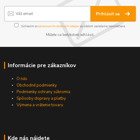
Prihlásiť sa
Súhlasím so
spracovaním osobných údajov
za účelom zasielania newslettera.
Môžete sa kedykoľvek odhlásiť.
Informácie pre zákazníkov
O nás
Obchodné podmienky
Podmienky ochrany súkromia
Spôsoby dopravy a platby
Výmena a vrátenie tovaru
Kde nás nájdete