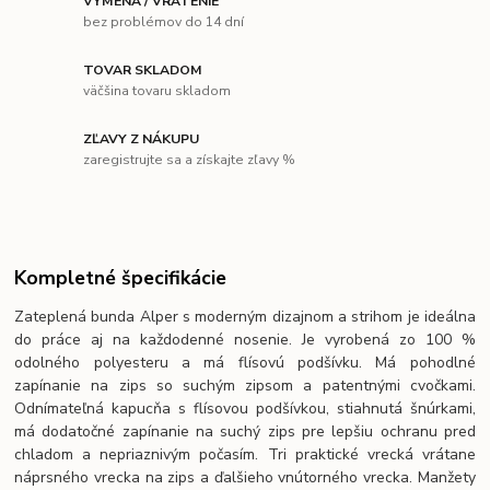
VÝMENA / VRÁTENIE
bez problémov do 14 dní
TOVAR SKLADOM
väčšina tovaru skladom
ZĽAVY Z NÁKUPU
zaregistrujte sa a získajte zľavy %
Kompletné špecifikácie
Zateplená bunda Alper s moderným dizajnom a strihom je ideálna
do práce aj na každodenné nosenie. Je vyrobená zo 100 %
odolného polyesteru a má flísovú podšívku. Má pohodlné
zapínanie na zips so suchým zipsom a patentnými cvočkami.
Odnímateľná kapucňa s flísovou podšívkou, stiahnutá šnúrkami,
má dodatočné zapínanie na suchý zips pre lepšiu ochranu pred
chladom a nepriaznivým počasím. Tri praktické vrecká vrátane
náprsného vrecka na zips a ďalšieho vnútorného vrecka. Manžety