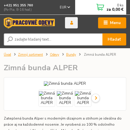
0
ks
+421 951 355 760
EUR
za
0,00 €
(Po-Pia, 8-16 hod.)
Menu
Hľadať
Úvod
Zimný sortiment
Odevy
Bundy
Zimná bunda ALPER
Zimná bunda ALPER
Zateplená bunda Alper s moderným dizajnom a strihom je ideálna do
práce aj na každodenné nosenie. Je vyrobená zo 100 % odolného