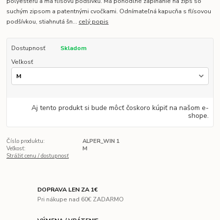
polyesteru a má flísovú podšívku. Má pohodlné zapínanie na zips so
suchým zipsom a patentnými cvočkami. Odnímateľná kapucňa s flísovou
podšívkou, stiahnutá šn...
celý popis
Dostupnosť
Skladom
Veľkosť
Aj tento produkt si bude môcť čoskoro kúpiť na našom e-
shope.
Číslo produktu:
ALPER_WIN 1
Veľkosť:
M
Strážiť cenu / dostupnosť
DOPRAVA LEN ZA 1€
Pri nákupe nad 60€ ZADARMO