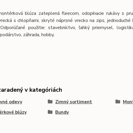
ontérková blúza zateplená fleecom, odopínacie rukávy s pruž
vrecká s chlopňami, skryté náprsné vrecko na zips, jednoduché
 Odporúčané použitie: stavebníctvo, ľahký priemysel, logistik
podárstvo, záhrada, hobby.
zaradený v kategóriách
ovné odevy
Zimný sortiment
Mon
rkové blúzy
Bundy