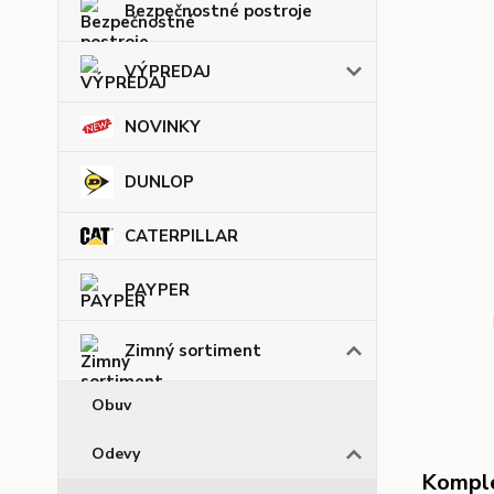
Bezpečnostné postroje
VÝPREDAJ
NOVINKY
DUNLOP
CATERPILLAR
PAYPER
Zimný sortiment
Obuv
Odevy
Komple