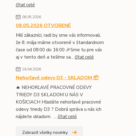
čítať celé
06.05.2026
08.05.2026 OTVORENÉ
Milí zákazníci, radi by sme vás informovali,
že 8. mája máme otvorené v štandardnom
čase od 08:00 do 16:00 🎉Sme tu pre vás
aj v tento deň a tešíme sa...
čítať celé
16.04.2026
Nehorľavé odevy D3 - SKLADOM 📦
🔥 NEHORĽAVÉ PRACOVNÉ ODEVY
TRIEDY D3 SKLADOM U NÁS V
KOŠICIACH Hľadáte nehorľavé pracovné
odevy triedy D3 ? Dobrá správa u nás ich
nájdete skladom. ...
čítať celé
Zobraziť všetky novinky