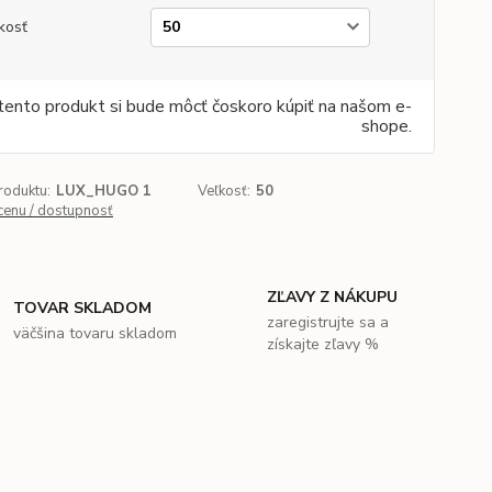
kosť
tento produkt si bude môcť čoskoro kúpiť na našom e-
shope.
roduktu:
LUX_HUGO 1
Veľkosť:
50
 cenu / dostupnosť
ZĽAVY Z NÁKUPU
TOVAR SKLADOM
zaregistrujte sa a
väčšina tovaru skladom
získajte zľavy %