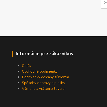
Informácie pre zákazníkov
O nás
Obchodné podmienky
Podmienky ochrany súkromia
Spôsoby dopravy a platby
Výmena a vrátenie tovaru