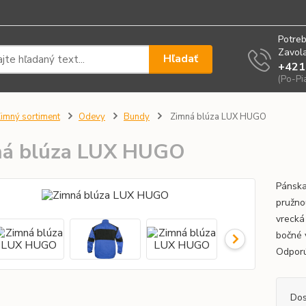
Potreb
Zavola
Hľadať
+421
(Po-Pi
imný sortiment
Odevy
Bundy
Zimná blúza LUX HUGO
ná blúza LUX HUGO
Pánska
pružno
vrecká
bočné 
Odporú
Dos