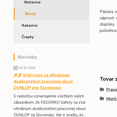
Nohavice
Pánska m
Bundy
náprsné 
doplnky.
Rukavice
poľnohos
Čiapky
Novinky
01.07.2026
🎉🎉 Stali sme sa oficiálnym
Tovar 
dodávateľom pracovnej obuvi
DUNLOP pre Slovensko
Prac
S radosťou oznamujeme všetkým našim
Monté
zákazníkom, že FEDORKO Safety sa stal
oficiálnym dodávateľom pracovnej obuvi
DUNLOP na Slovensku. Ide o značku, kt...