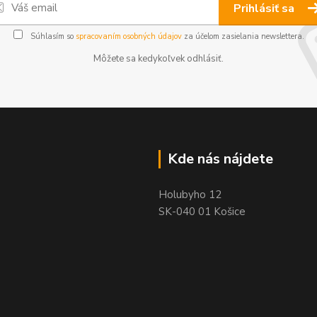
Prihlásiť sa
Súhlasím so
spracovaním osobných údajov
za účelom zasielania newslettera.
Môžete sa kedykoľvek odhlásiť.
Kde nás nájdete
Holubyho 12
SK-040 01 Košice