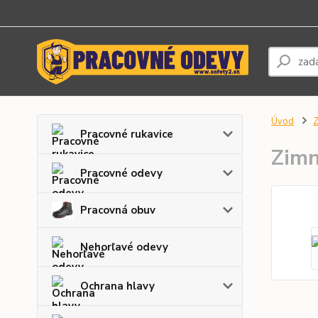
Úvod
Z
Pracovné rukavice
Zim
Pracovné odevy
Pracovná obuv
Nehorľavé odevy
Ochrana hlavy