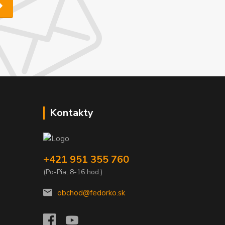
Kontakty
+421 951 355 760
(Po-Pia, 8-16 hod.)
obchod@fedorko.sk