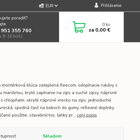
Prihlásenie
EUR
ujete poradiť?
jte.
0
ks
za
0,00 €
 951 355 760
a, 8-16 hod.)
 montérková blúza zateplená fleecom, odopínacie rukávy s
u manžetou, kryté zapínanie na zips a suché zipsy, náprsné
 s chlopňami, skryté náprsné vrecko na zips, jednoduché
vrecká, spodná časť na bokoch do gumy, reflexné doplnky.
čané použitie: stavebníctvo, ľahký pr...
celý popis
tupnosť
Skladom