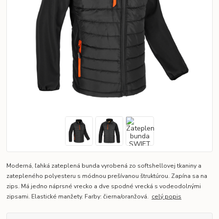
Moderná, ľahká zateplená bunda vyrobená zo softshellovej tkaniny a
zatepleného polyesteru s módnou prešívanou štruktúrou. Zapína sa na
zips. Má jedno náprsné vrecko a dve spodné vrecká s vodeodolnými
zipsami. Elastické manžety. Farby: čierna/oranžová.
celý popis