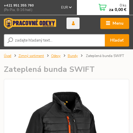
0
ks
+421 951 355 760
EUR
za
0,00 €
(Po-Pia, 8-16 hod.)
Menu
Hľadať
Úvod
Zimný sortiment
Odevy
Bundy
Zateplená bunda SWIFT
Zateplená bunda SWIFT