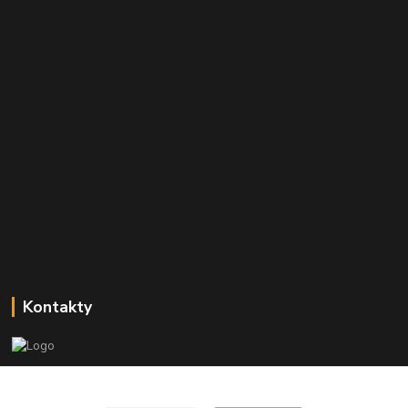
Kontakty
+421 951 355 760
(Po-Pia, 8-16 hod.)