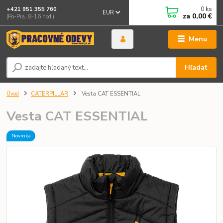
0
ks
+421 951 355 760
EUR
za
0,00 €
(Po-Pia, 8-16 hod.)
Menu
Hľadať
Úvod
CATERPILLAR
Vesta CAT ESSENTIAL
Vesta CAT ESSENTIAL
Novinka