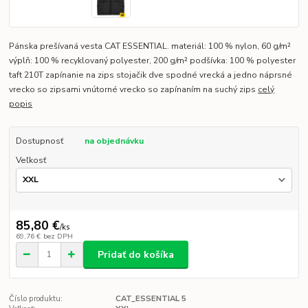
Pánska prešívaná vesta CAT ESSENTIAL. materiál: 100 % nylon, 60 g/m²
výplň: 100 % recyklovaný polyester, 200 g/m² podšívka: 100 % polyester
taft 210T zapínanie na zips stojačik dve spodné vrecká a jedno náprsné
vrecko so zipsami vnútorné vrecko so zapínaním na suchý zips
celý
popis
Dostupnosť
na objednávku
Veľkosť
85,80 €
/
ks
69,76 €
bez DPH
Pridať do košíka
Číslo produktu:
CAT_ESSENTIAL 5