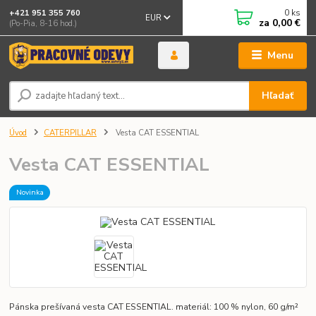
0
ks
+421 951 355 760
EUR
za
0,00 €
(Po-Pia, 8-16 hod.)
Menu
Hľadať
Úvod
CATERPILLAR
Vesta CAT ESSENTIAL
Vesta CAT ESSENTIAL
Novinka
Pánska prešívaná vesta CAT ESSENTIAL. materiál: 100 % nylon, 60 g/m²