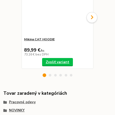
Mikina CAT HOODIE
Ponožky CA
89,99 €
12,00 €
/
ks
73,16 €
bez DPH
9,76 €
bez D
Zvoliť variant
Tovar zaradený v kategóriách
Pracovné odevy
NOVINKY