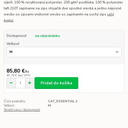
výplň: 100 % recyklovaný polyester, 200 g/m² podšívka: 100 % polyester
taft 210T zapínanie na zips stojačik dve spodné vrecká a jedno náprsné
vrecko so zipsami vnútorné vrecko so zapínaním na suchý zips
celý
popis
Dostupnosť
na objednávku
Veľkosť
85,80 €
/
ks
69,76 €
bez DPH
Pridať do košíka
Číslo produktu:
CAT_ESSENTIAL 2
Veľkosť:
M
Strážiť cenu / dostupnosť