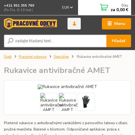
0
ks
+421 951 355 760
EUR
za
0,00 €
(Po-Pia, 8-16 hod.)
Menu
Hľadať
Úvod
Pracovné rukavice
Špeciálne
Rukavice antivibračné AMET
Rukavice antivibračné AMET
Pletené rukavice s antivibračnými vankúšikmi z penového latexu v dlani,
pružná manžeta. Balené s blistrom. Odporúčané aplikácie: práca s