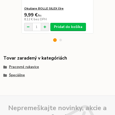
Okuliare BOLLE SILEX číre
Slúchadlá S
9,99 €
20,49 €
/
ks
8,12 €
bez DPH
16,66 €
bez 
Pridať do košíka
Tovar zaradený v kategóriách
Pracovné rukavice
Špeciálne
Nepremeškajte novinky, akcie a