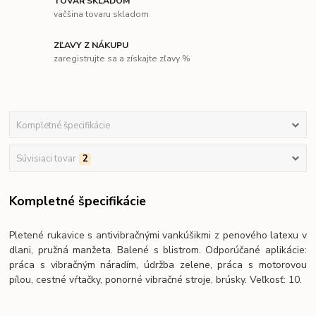
TOVAR SKLADOM
väčšina tovaru skladom
ZĽAVY Z NÁKUPU
zaregistrujte sa a získajte zľavy %
Kompletné špecifikácie
Súvisiaci tovar
2
Kompletné špecifikácie
Pletené rukavice s antivibračnými vankúšikmi z penového latexu v
dlani, pružná manžeta. Balené s blistrom. Odporúčané aplikácie:
práca s vibračným náradím, údržba zelene, práca s motorovou
pílou, cestné vŕtačky, ponorné vibračné stroje, brúsky. Veľkosť: 10.