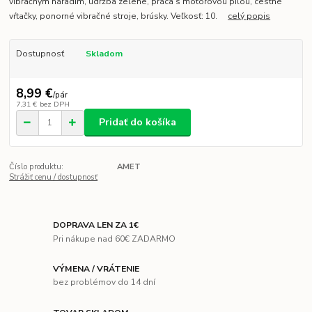
vibračným náradím, údržba zelene, práca s motorovou pílou, cestné
vŕtačky, ponorné vibračné stroje, brúsky. Veľkosť: 10.
celý popis
Dostupnosť
Skladom
8,99 €
/
pár
7,31 €
bez DPH
Pridať do košíka
Číslo produktu:
AMET
Strážiť cenu / dostupnosť
DOPRAVA LEN ZA 1€
Pri nákupe nad 60€ ZADARMO
VÝMENA / VRÁTENIE
bez problémov do 14 dní