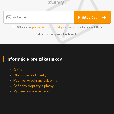
zľavy!
Prihlásiť sa
Súhlasím so
spracovaním osobných údajov
za účelom zasielania newslettera.
Môžete sa kedykoľvek odhlásiť.
Informácie pre zákazníkov
O nás
Obchodné podmienky
Podmienky ochrany súkromia
Spôsoby dopravy a platby
Výmena a vrátenie tovaru