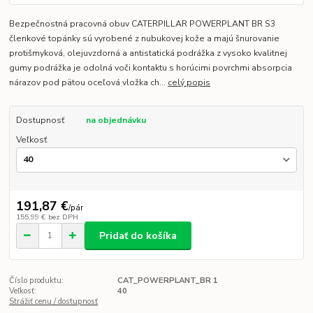
Bezpečnostná pracovná obuv CATERPILLAR POWERPLANT BR S3
členkové topánky sú vyrobené z nubukovej kože a majú šnurovanie
protišmyková, olejuvzdorná a antistatická podrážka z vysoko kvalitnej
gumy podrážka je odolná voči kontaktu s horúcimi povrchmi absorpcia
nárazov pod pätou oceľová vložka ch...
celý popis
Dostupnosť
na objednávku
Veľkosť
191,87 €
/
pár
155,99 €
bez DPH
Pridať do košíka
Číslo produktu:
CAT_POWERPLANT_BR 1
Veľkosť:
40
Strážiť cenu / dostupnosť