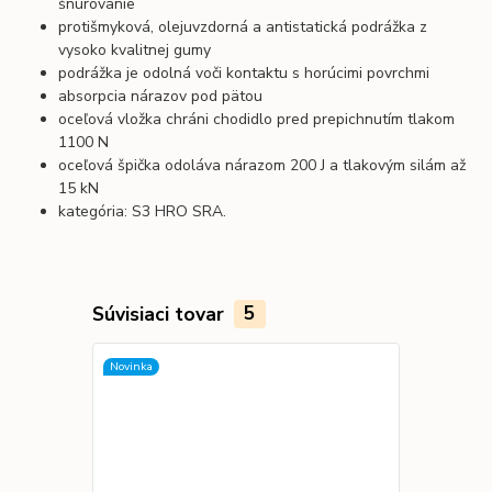
šnurovanie
protišmyková, olejuvzdorná a antistatická podrážka z
vysoko kvalitnej gumy
podrážka je odolná voči kontaktu s horúcimi povrchmi
absorpcia nárazov pod pätou
oceľová vložka chráni chodidlo pred prepichnutím tlakom
1100 N
oceľová špička odoláva nárazom 200 J a tlakovým silám až
15 kN
kategória: S3 HRO SRA.
Súvisiaci tovar
5
Novinka
Novinka