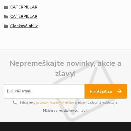
CATERPILLAR
CATERPILLAR
Členková obuv
Nepremeškajte novinky, akcie a
zľavy!
Prihlásiť sa
Súhlasím so
spracovaním osobných údajov
za účelom zasielania newslettera.
Môžete sa kedykoľvek odhlásiť.