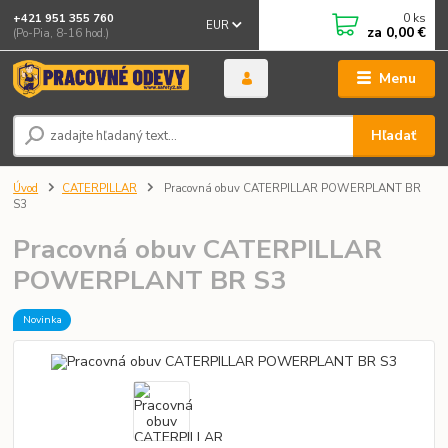
0
ks
+421 951 355 760
EUR
za
0,00 €
(Po-Pia, 8-16 hod.)
Menu
Hľadať
Úvod
CATERPILLAR
Pracovná obuv CATERPILLAR POWERPLANT BR
S3
Pracovná obuv CATERPILLAR
POWERPLANT BR S3
Novinka