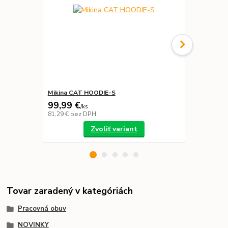
Mikina CAT HOODIE-S
Nátelník CA
99,99 €
39,99 €
/
ks
/
k
81,29 €
bez DPH
32,51 €
bez 
Zvoliť variant
Tovar zaradený v kategóriách
Pracovná obuv
NOVINKY