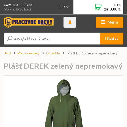
0
ks
+421 951 355 760
EUR
za
0,00 €
(Po-Pia, 8-16 hod.)
Menu
Hľadať
Úvod
Pracovné odevy
Do dažda
Plášť DEREK zelený nepremokavý
Plášť DEREK zelený nepremokavý