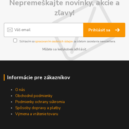
Nepremeškajte novinky, akcie a
zľavy!
Prihlásiť sa
Súhlasím so
spracovaním osobných údajov
za účelom zasielania newslettera.
Môžete sa kedykoľvek odhlásiť.
Informácie pre zákazníkov
O nás
Obchodné podmienky
Podmienky ochrany súkromia
Spôsoby dopravy a platby
Výmena a vrátenie tovaru