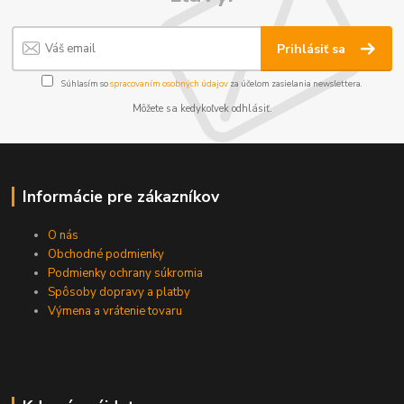
Prihlásiť sa
Súhlasím so
spracovaním osobných údajov
za účelom zasielania newslettera.
Môžete sa kedykoľvek odhlásiť.
Informácie pre zákazníkov
O nás
Obchodné podmienky
Podmienky ochrany súkromia
Spôsoby dopravy a platby
Výmena a vrátenie tovaru