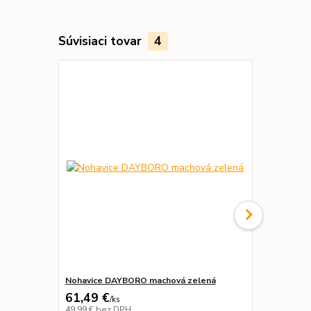
Súvisiaci tovar
4
Nohavice DAYBORO machová zelená
Prilba SAL 
61,49 €
29,99 €
/
ks
49,99 €
bez DPH
24,38 €
bez 