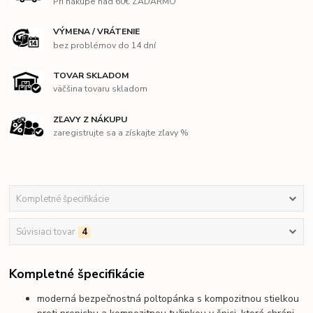
Pri nákupe nad 60€ ZADARMO
VÝMENA / VRÁTENIE
bez problémov do 14 dní
TOVAR SKLADOM
väčšina tovaru skladom
ZĽAVY Z NÁKUPU
zaregistrujte sa a získajte zľavy %
Kompletné špecifikácie
Súvisiaci tovar
4
Kompletné špecifikácie
moderná bezpečnostná poltopánka s kompozitnou stielkou