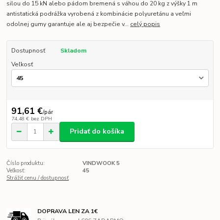
silou do 15 kN alebo pádom bremená s váhou do 20 kg z výšky 1 m
antistatická podrážka vyrobená z kombinácie polyuretánu a veľmi
odolnej gumy garantuje ale aj bezpečie v...
celý popis
Dostupnosť
Skladom
Veľkosť
91,61 €
/
pár
74,48 €
bez DPH
Pridať do košíka
Číslo produktu:
VINDWOOK 5
Veľkosť:
45
Strážiť cenu / dostupnosť
DOPRAVA LEN ZA 1€