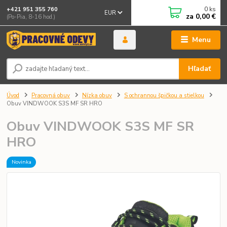
0
ks
+421 951 355 760
EUR
za
0,00 €
(Po-Pia, 8-16 hod.)
Menu
Hľadať
Úvod
Pracovná obuv
Nízka obuv
S ochrannou špičkou a stielkou
Obuv VINDWOOK S3S MF SR HRO
Obuv VINDWOOK S3S MF SR
HRO
Novinka