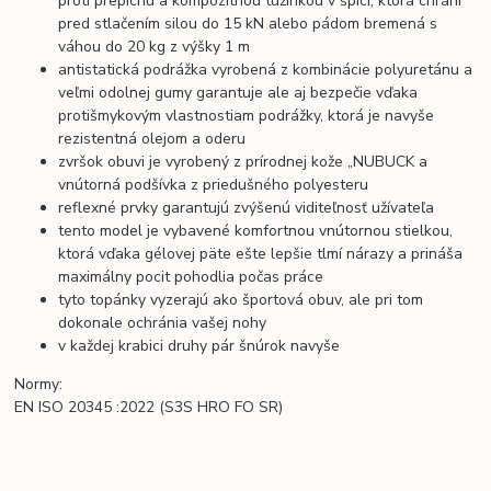
proti prepichu a kompozitnou tužinkou v špici, ktorá chráni
pred stlačením silou do 15 kN alebo pádom bremená s
váhou do 20 kg z výšky 1 m
antistatická podrážka vyrobená z kombinácie polyuretánu a
veľmi odolnej gumy garantuje ale aj bezpečie vďaka
protišmykovým vlastnostiam podrážky, ktorá je navyše
rezistentná olejom a oderu
zvršok obuvi je vyrobený z prírodnej kože „NUBUCK a
vnútorná podšívka z priedušného polyesteru
reflexné prvky garantujú zvýšenú viditeľnosť užívateľa
tento model je vybavené komfortnou vnútornou stielkou,
ktorá vďaka gélovej päte ešte lepšie tlmí nárazy a prináša
maximálny pocit pohodlia počas práce
tyto topánky vyzerajú ako športová obuv, ale pri tom
dokonale ochránia vašej nohy
v každej krabici druhy pár šnúrok navyše
Normy:
EN ISO 20345
:2022
(S3S HRO FO SR)