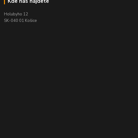
Kde nás nájdete
Holubyho 12
SK-040 01 Košice