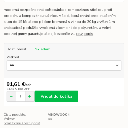
moderná bezpečnostná poltopánka s kompozitnou stielkou proti
prepichu a kompozitnou tužinkou v špici, ktorá chráni pred stlačením
silou do 15 kN alebo pádom bremená s váhou do 20 kg z výšky 1 m
antistatická podrážka vyrobená z kombinácie polyuretánu a veľmi
odolnej gumy garantuje ale aj bezpečie v...
celý popis
Dostupnosť
Skladom
Veľkosť
91,61 €
/
pár
74,48 €
bez DPH
Pridať do košíka
Číslo produktu:
VINDWOOK 4
Veľkosť:
44
Strážiť cenu / dostupnosť