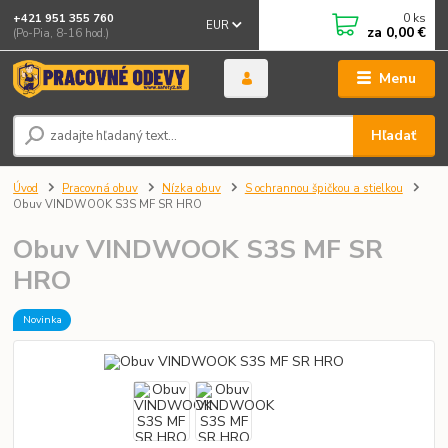
0
ks
+421 951 355 760
EUR
za
0,00 €
(Po-Pia, 8-16 hod.)
Menu
Hľadať
Úvod
Pracovná obuv
Nízka obuv
S ochrannou špičkou a stielkou
Obuv VINDWOOK S3S MF SR HRO
Obuv VINDWOOK S3S MF SR
HRO
Novinka