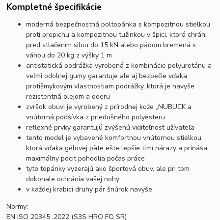
Kompletné špecifikácie
moderná bezpečnostná poltopánka s kompozitnou stielkou
proti prepichu a kompozitnou tužinkou v špici, ktorá chráni
pred stlačením silou do 15 kN alebo pádom bremená s
váhou do 20 kg z výšky 1 m
antistatická podrážka vyrobená z kombinácie polyuretánu a
veľmi odolnej gumy garantuje ale aj bezpečie vďaka
protišmykovým vlastnostiam podrážky, ktorá je navyše
rezistentná olejom a oderu
zvršok obuvi je vyrobený z prírodnej kože „NUBUCK a
vnútorná podšívka z priedušného polyesteru
reflexné prvky garantujú zvýšenú viditeľnosť užívateľa
tento model je vybavené komfortnou vnútornou stielkou,
ktorá vďaka gélovej päte ešte lepšie tlmí nárazy a prináša
maximálny pocit pohodlia počas práce
tyto topánky vyzerajú ako športová obuv, ale pri tom
dokonale ochránia vašej nohy
v každej krabici druhy pár šnúrok navyše
Normy:
EN ISO 20345
:2022
(S3S HRO FO SR)