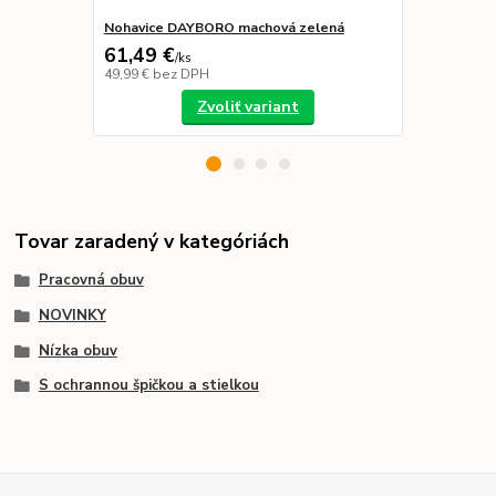
Nohavice DAYBORO machová zelená
Prilba SAL 
61,49 €
29,99 €
/
ks
49,99 €
bez DPH
24,38 €
bez 
Zvoliť variant
Tovar zaradený v kategóriách
Pracovná obuv
NOVINKY
Nízka obuv
S ochrannou špičkou a stielkou