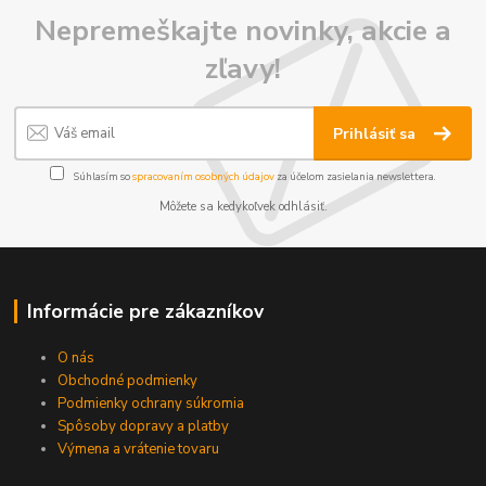
Nepremeškajte novinky, akcie a
zľavy!
Prihlásiť sa
Súhlasím so
spracovaním osobných údajov
za účelom zasielania newslettera.
Môžete sa kedykoľvek odhlásiť.
Informácie pre zákazníkov
O nás
Obchodné podmienky
Podmienky ochrany súkromia
Spôsoby dopravy a platby
Výmena a vrátenie tovaru